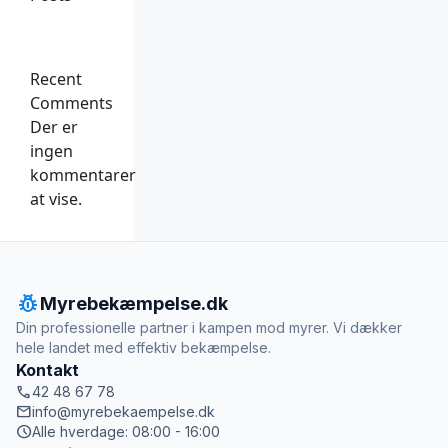
Recent
Comments
Der er
ingen
kommentarer
at vise.
pest_control
Myrebekæmpelse.dk
Din professionelle partner i kampen mod myrer. Vi dækker
hele landet med effektiv bekæmpelse.
Kontakt
call
42 48 67 78
mail
info@myrebekaempelse.dk
schedule
Alle hverdage: 08:00 - 16:00