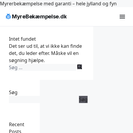
Hop
Myrerbekæmpelse med garanti – hele jylland og fyn
til
pest_control
menu
MyreBekæmpelse.dk
indhold
Intet fundet
Det ser ud til, at vi ikke kan finde
det, du leder efter. Måske vil en
søgning hjælpe.
Søg
efter:
Søg
Søg
Recent
Posts