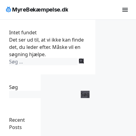
Hop
pest_control
menu
MyreBekæmpelse.dk
til
indhold
Intet fundet
Det ser ud til, at vi ikke kan finde
det, du leder efter. Måske vil en
søgning hjælpe.
Søg
efter:
Søg
Søg
Recent
Posts