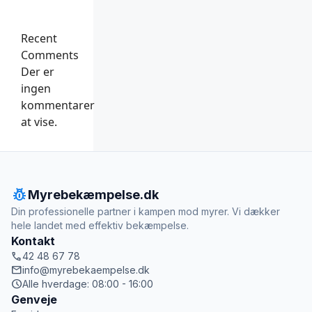
Recent
Comments
Der er
ingen
kommentarer
at vise.
pest_control
Myrebekæmpelse.dk
Din professionelle partner i kampen mod myrer. Vi dækker
hele landet med effektiv bekæmpelse.
Kontakt
call
42 48 67 78
mail
info@myrebekaempelse.dk
schedule
Alle hverdage: 08:00 - 16:00
Genveje