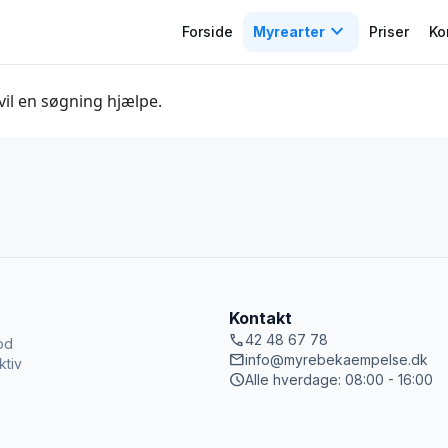
expand_more
Forside
Myrearter
Priser
Ko
 vil en søgning hjælpe.
Kontakt
call
42 48 67 78
od
mail
info@myrebekaempelse.dk
ktiv
schedule
Alle hverdage: 08:00 - 16:00