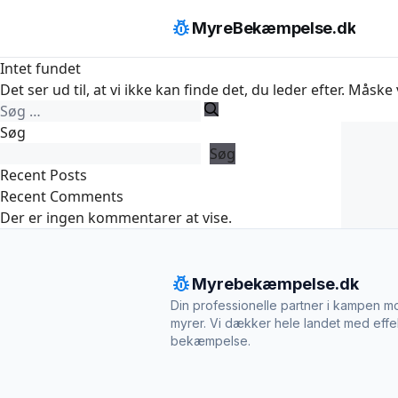
Hop
pest_control
MyreBekæmpelse.dk
til
indhold
Intet fundet
Det ser ud til, at vi ikke kan finde det, du leder efter. Måske
Søg
efter:
Søg
Søg
Recent Posts
Recent Comments
Der er ingen kommentarer at vise.
pest_control
Myrebekæmpelse.dk
Din professionelle partner i kampen m
myrer. Vi dækker hele landet med effe
bekæmpelse.