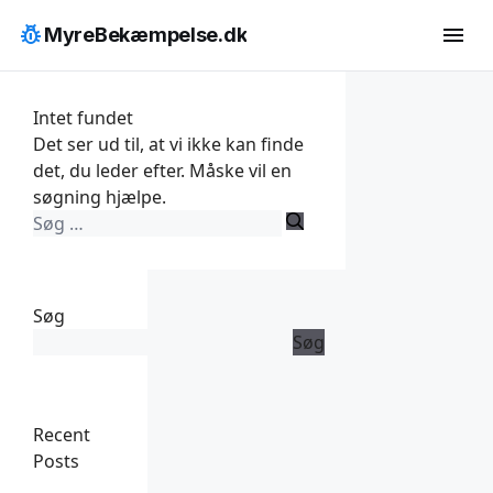
Hop
pest_control
menu
MyreBekæmpelse.dk
til
indhold
Intet fundet
Det ser ud til, at vi ikke kan finde
det, du leder efter. Måske vil en
søgning hjælpe.
Søg
efter:
Søg
Søg
Recent
Posts