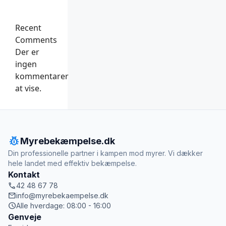
Recent
Comments
Der er
ingen
kommentarer
at vise.
pest_control
Myrebekæmpelse.dk
Din professionelle partner i kampen mod myrer. Vi dækker
hele landet med effektiv bekæmpelse.
Kontakt
call
42 48 67 78
mail
info@myrebekaempelse.dk
schedule
Alle hverdage: 08:00 - 16:00
Genveje