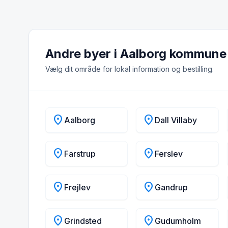
Andre byer i Aalborg kommune
Vælg dit område for lokal information og bestilling.
location_on
location_on
Aalborg
Dall Villaby
location_on
location_on
Farstrup
Ferslev
location_on
location_on
Frejlev
Gandrup
location_on
location_on
Grindsted
Gudumholm