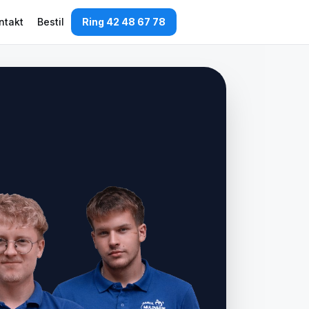
ntakt
Bestil
Ring 42 48 67 78