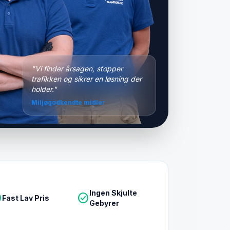
"Vi finder årsagen, stopper
trafikken og sikrer en løsning der
holder."
Miljøgodkendte midler
Ingen Skjulte
le
check_circle
Fast Lav Pris
Gebyrer