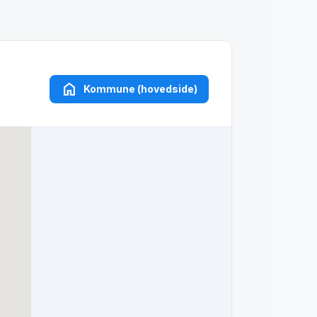
home
Kommune (hovedside)