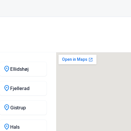
location_on
Ellidshøj
location_on
Fjellerad
location_on
Gistrup
location_on
Hals