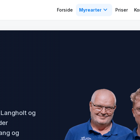
expand_more
Forside
Myrearter
Priser
Ko
 Langholt og
der
fang og