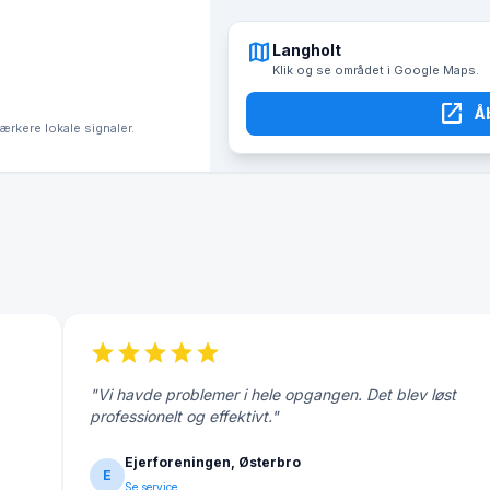
map
Langholt
Klik og se området i Google Maps.
open_in_new
Å
tærkere lokale signaler.
star
star
star
star
star
"Vi havde problemer i hele opgangen. Det blev løst
professionelt og effektivt."
Ejerforeningen, Østerbro
E
Se service