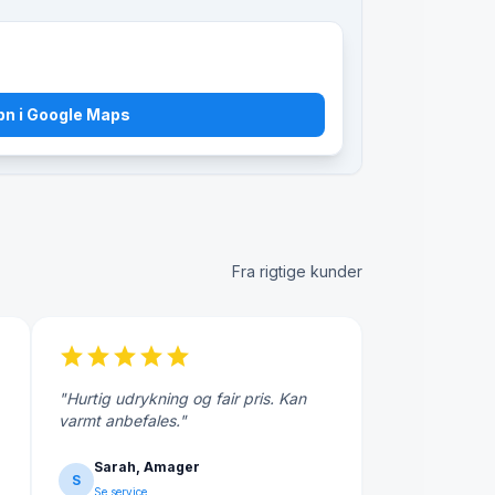
bn i Google Maps
Fra rigtige kunder
star
star
star
star
star
"Hurtig udrykning og fair pris. Kan
varmt anbefales."
Sarah, Amager
S
Se service