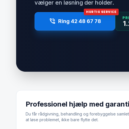
vælger en løsning der holder.
HURTIG SERVICE
PR
phone_in_talk
Ring 42 48 67 78
1
Professionel hjælp med garant
Du får rådgivning, behandling og forebyggelse samlet.
at løse problemet, ikke bare flytte det.