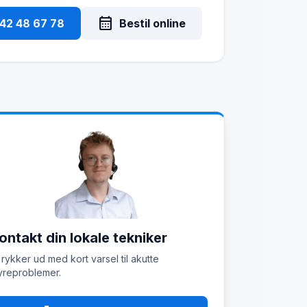
calendar_month
 42 48 67 78
Bestil online
ontakt din lokale tekniker
 rykker ud med kort varsel til akutte
reproblemer.