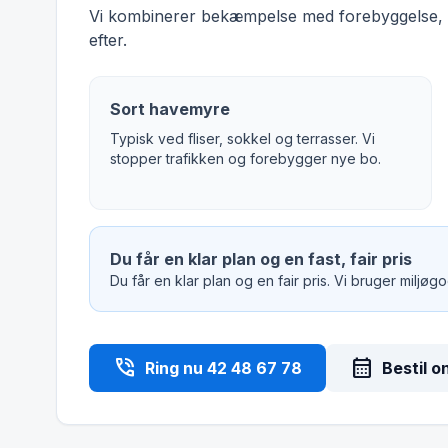
Vi kombinerer bekæmpelse med forebyggelse, s
efter.
Sort havemyre
Typisk ved fliser, sokkel og terrasser. Vi
stopper trafikken og forebygger nye bo.
Du får en klar plan og en fast, fair pris
Du får en klar plan og en fair pris. Vi bruger miljø
phone_in_talk
calendar_month
Ring nu 42 48 67 78
Bestil o