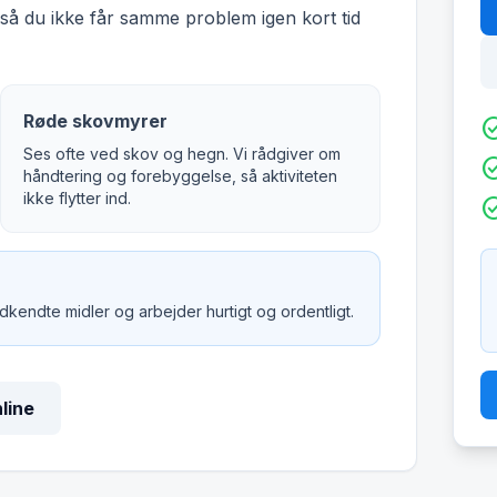
å du ikke får samme problem igen kort tid
Røde skovmyrer
check_c
Ses ofte ved skov og hegn. Vi rådgiver om
check_c
håndtering og forebyggelse, så aktiviteten
ikke flytter ind.
check_c
godkendte midler og arbejder hurtigt og ordentligt.
nline