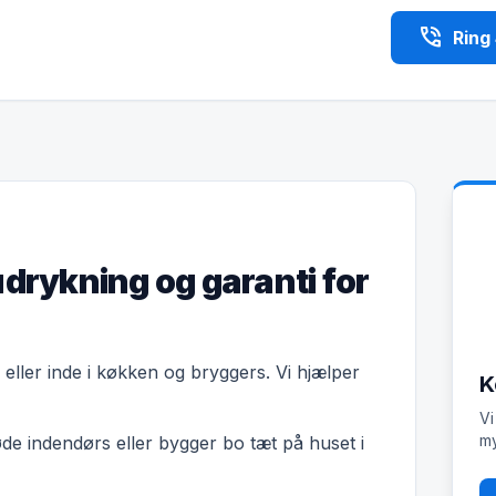
phone_in_talk
Ring
udrykning og garanti for
l eller inde i køkken og bryggers. Vi hjælper
K
Vi
my
øde indendørs eller bygger bo tæt på huset i