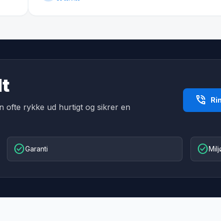
lt
phone_in_talk
Ri
an ofte rykke ud hurtigt og sikrer en
check_circle
check_circle
Garanti
Mil