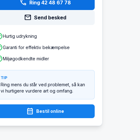
phone
Ring 42 48 67 78
mail
Send besked
ircle
Hurtig udrykning
ircle
Garanti for effektiv bekæmpelse
ircle
Miljøgodkendte midler
TIP
Ring mens du står ved problemet, så kan
vi hurtigere vurdere art og omfang.
calendar_month
Bestil online