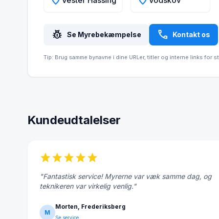
location_on
location_on
Vester Hassing
Vodskov
pest_control
call
Se Myrebekæmpelse
Kontakt os
Tip: Brug samme bynavne i dine URLer, titler og interne links for s
Kundeudtalelser
star
star
star
star
star
"Fantastisk service! Myrerne var væk samme dag, og
teknikeren var virkelig venlig."
Morten, Frederiksberg
M
Se service