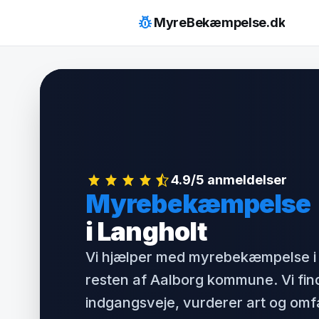
Hop
pest_control
MyreBekæmpelse.dk
til
indhold
4.9/5 anmeldelser
Myrebekæmpelse
i Langholt
Vi hjælper med myrebekæmpelse i
resten af Aalborg kommune. Vi fin
indgangsveje, vurderer art og om