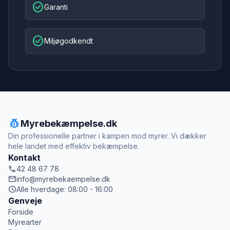
check_circle
Garanti
check_circle
Miljøgodkendt
pest_control
Myrebekæmpelse.dk
Din professionelle partner i kampen mod myrer. Vi dækker
hele landet med effektiv bekæmpelse.
Kontakt
call
42 48 67 78
mail
info@myrebekaempelse.dk
schedule
Alle hverdage: 08:00 - 16:00
Genveje
Forside
Myrearter