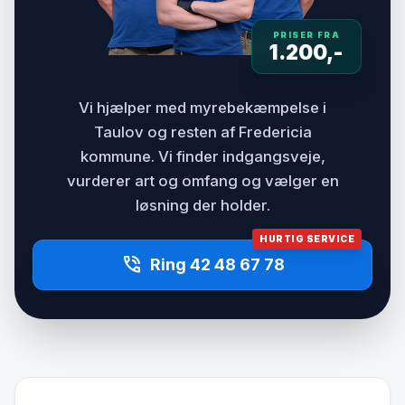
PRISER FRA
1.200,-
Vi hjælper med myrebekæmpelse i
Taulov og resten af Fredericia
kommune. Vi finder indgangsveje,
vurderer art og omfang og vælger en
løsning der holder.
HURTIG SERVICE
phone_in_talk
Ring 42 48 67 78