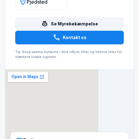
location_on
Pjedsted
pest_control
Se Myrebekæmpelse
call
Kontakt os
Tip: Brug samme bynavne i dine URLer, titler og interne links for
stærkere lokale signaler.