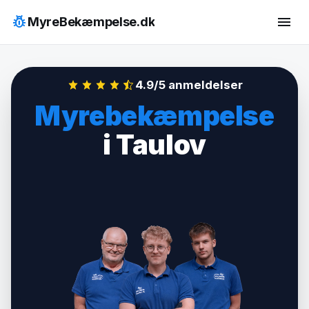
Hop
pest_control
menu
MyreBekæmpelse.dk
til
indhold
4.9/5 anmeldelser
Myrebekæmpelse
i Taulov