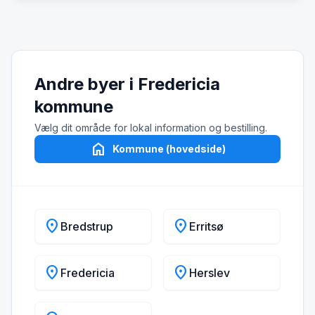
Andre byer i Fredericia
kommune
Vælg dit område for lokal information og bestilling.
home
Kommune (hovedside)
location_on
location_on
Bredstrup
Erritsø
location_on
location_on
Fredericia
Herslev