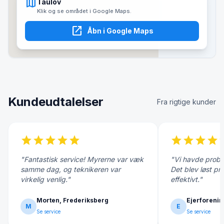
map
Taulov
Klik og se området i Google Maps.
open_in_new
Åbn i Google Maps
Kundeudtalelser
Fra rigtige kunder
star
star
star
star
star
star
star
star
star
s
"Fantastisk service! Myrerne var væk
"Vi havde probl
samme dag, og teknikeren var
Det blev løst pr
virkelig venlig."
effektivt."
Morten, Frederiksberg
Ejerforenin
M
E
Se service
Se service