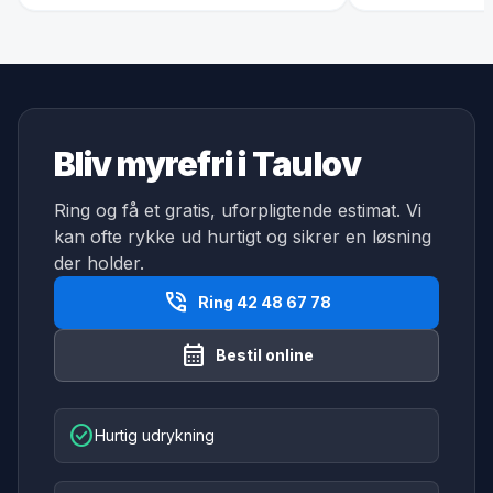
Bliv myrefri i Taulov
Ring og få et gratis, uforpligtende estimat. Vi
kan ofte rykke ud hurtigt og sikrer en løsning
der holder.
phone_in_talk
Ring 42 48 67 78
calendar_month
Bestil online
check_circle
Hurtig udrykning