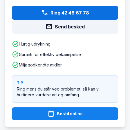
phone
Ring 42 48 67 78
mail
Send besked
check_circle
Hurtig udrykning
check_circle
Garanti for effektiv bekæmpelse
check_circle
Miljøgodkendte midler
TIP
Ring mens du står ved problemet, så kan vi
hurtigere vurdere art og omfang.
calendar_month
Bestil online