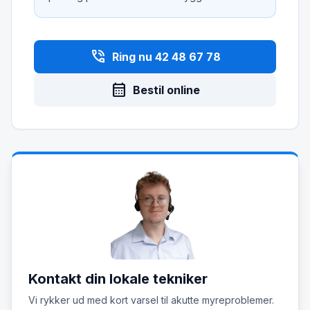
phone_in_talk
Ring nu 42 48 67 78
calendar_month
Bestil online
Kontakt din lokale tekniker
Vi rykker ud med kort varsel til akutte myreproblemer.