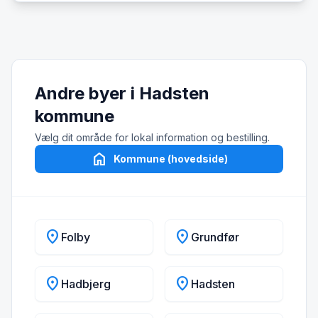
Andre byer i Hadsten
kommune
Vælg dit område for lokal information og bestilling.
home
Kommune (hovedside)
location_on
location_on
Folby
Grundfør
location_on
location_on
Hadbjerg
Hadsten