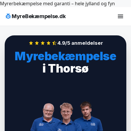
Hop
Myrerbekæmpelse med garanti – hele jylland og fyn
til
pest_control
menu
MyreBekæmpelse.dk
indhold
4.9/5 anmeldelser
Myrebekæmpelse
i Thorsø