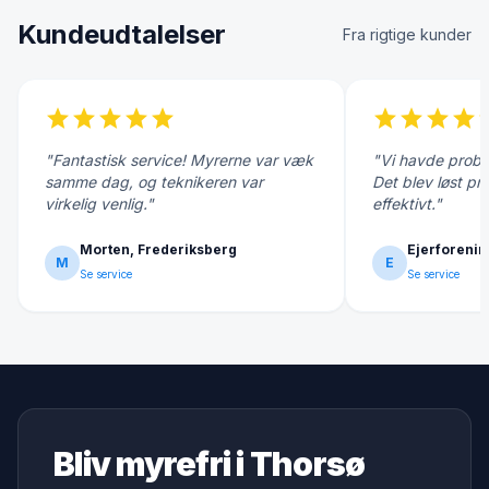
Kundeudtalelser
Fra rigtige kunder
star
star
star
star
star
star
star
star
star
s
"Fantastisk service! Myrerne var væk
"Vi havde probl
samme dag, og teknikeren var
Det blev løst pr
virkelig venlig."
effektivt."
Morten, Frederiksberg
Ejerforenin
M
E
Se service
Se service
Bliv myrefri i Thorsø