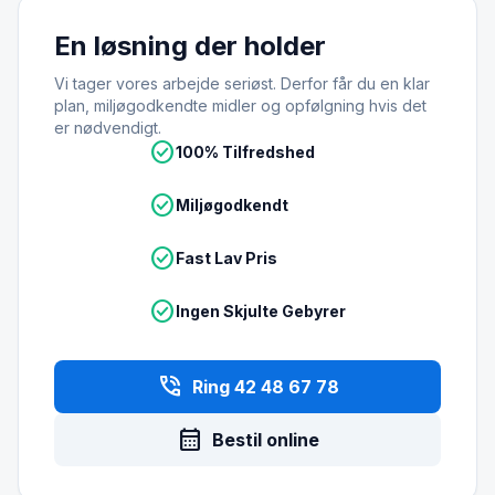
En løsning der holder
Vi tager vores arbejde seriøst. Derfor får du en klar
plan, miljøgodkendte midler og opfølgning hvis det
er nødvendigt.
check_circle
100% Tilfredshed
check_circle
Miljøgodkendt
check_circle
Fast Lav Pris
check_circle
Ingen Skjulte Gebyrer
phone_in_talk
Ring 42 48 67 78
calendar_month
Bestil online