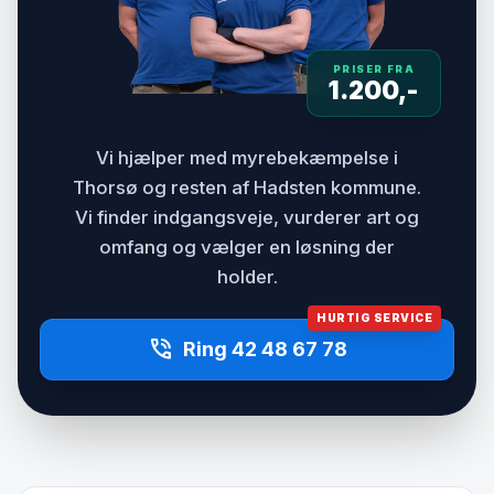
PRISER FRA
1.200,-
Vi hjælper med myrebekæmpelse i
Thorsø og resten af Hadsten kommune.
Vi finder indgangsveje, vurderer art og
omfang og vælger en løsning der
holder.
HURTIG SERVICE
phone_in_talk
Ring 42 48 67 78