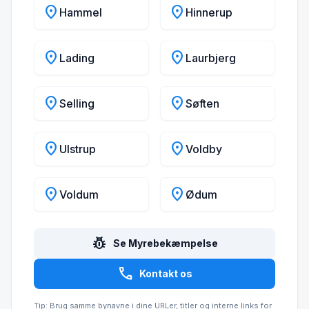
location_on
location_on
Hammel
Hinnerup
location_on
location_on
Lading
Laurbjerg
location_on
location_on
Selling
Søften
location_on
location_on
Ulstrup
Voldby
location_on
location_on
Voldum
Ødum
pest_control
Se Myrebekæmpelse
call
Kontakt os
Tip: Brug samme bynavne i dine URLer, titler og interne links for