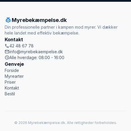
pest_control
Myrebekæmpelse.dk
Din professionelle partner i kampen mod myrer. Vi dækker
hele landet med effektiv bekæmpelse.
Kontakt
call
42 48 67 78
mail
info@myrebekaempelse.dk
schedule
Alle hverdage: 08:00 - 16:00
Genveje
Forside
Myrearter
Priser
Kontakt
Bestil
© 2026 Myrebekæmpelse.dk. Alle rettigheder forbeholdes.