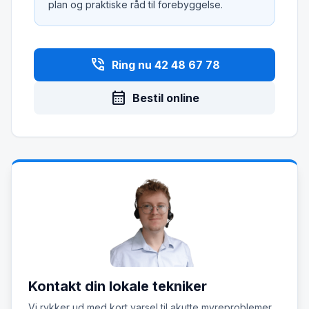
plan og praktiske råd til forebyggelse.
phone_in_talk
Ring nu 42 48 67 78
calendar_month
Bestil online
Kontakt din lokale tekniker
Vi rykker ud med kort varsel til akutte myreproblemer.