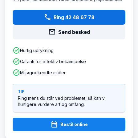
phone
Ring 42 48 67 78
mail
Send besked
check_circle
Hurtig udrykning
check_circle
Garanti for effektiv bekæmpelse
check_circle
Miljøgodkendte midler
TIP
Ring mens du står ved problemet, så kan vi
hurtigere vurdere art og omfang.
calendar_month
Bestil online