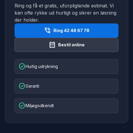
Ring og få et gratis, uforpligtende estimat. Vi
kan ofte rykke ud hurtigt og sikrer en løsning
der holder.
phone_in_talk
Ring 42 48 67 78
calendar_month
Bestil online
check_circle
Hurtig udrykning
check_circle
Garanti
check_circle
Miljøgodkendt