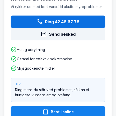
Vi rykker ud med kort varsel til akutte myreproblemer.
phone
Ring 42 48 67 78
mail
Send besked
check_circle
Hurtig udrykning
check_circle
Garanti for effektiv bekæmpelse
check_circle
Miljøgodkendte midler
TIP
Ring mens du står ved problemet, så kan vi
hurtigere vurdere art og omfang.
calendar_month
Bestil online