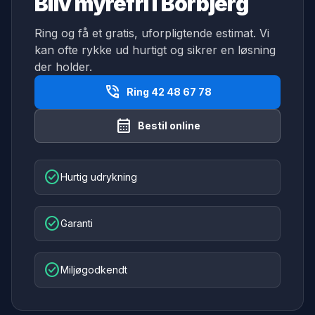
Bliv myrefri i Borbjerg
Ring og få et gratis, uforpligtende estimat. Vi
kan ofte rykke ud hurtigt og sikrer en løsning
der holder.
phone_in_talk
Ring 42 48 67 78
calendar_month
Bestil online
check_circle
Hurtig udrykning
check_circle
Garanti
check_circle
Miljøgodkendt