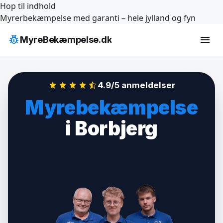
Hop til indhold
Myrerbekæmpelse med garanti – hele jylland og fyn
pest_control
menu
MyreBekæmpelse.dk
4.9/5 anmeldelser
Myrebekæmpelse
i Borbjerg