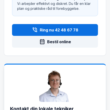
Vi arbejder effektivt og diskret. Du får en klar
plan og praktiske råd til forebyggelse.
phone_in_talk
Ring nu 42 48 67 78
calendar_month
Bestil online
Kontakt din lokale tekniker