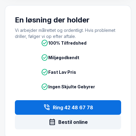
En løsning der holder
Vi arbejder målrettet og ordentligt. Hvis problemet
driller, følger vi op efter aftale.
check_circle
100% Tilfredshed
check_circle
Miljøgodkendt
check_circle
Fast Lav Pris
check_circle
Ingen Skjulte Gebyrer
phone_in_talk
Ring 42 48 67 78
calendar_month
Bestil online