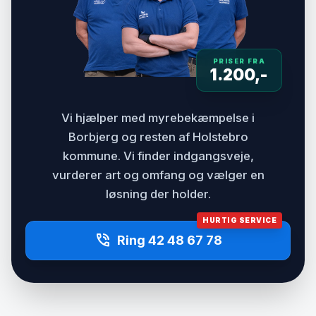
PRISER FRA
1.200,-
Vi hjælper med myrebekæmpelse i
Borbjerg og resten af Holstebro
kommune. Vi finder indgangsveje,
vurderer art og omfang og vælger en
løsning der holder.
HURTIG SERVICE
phone_in_talk
Ring 42 48 67 78