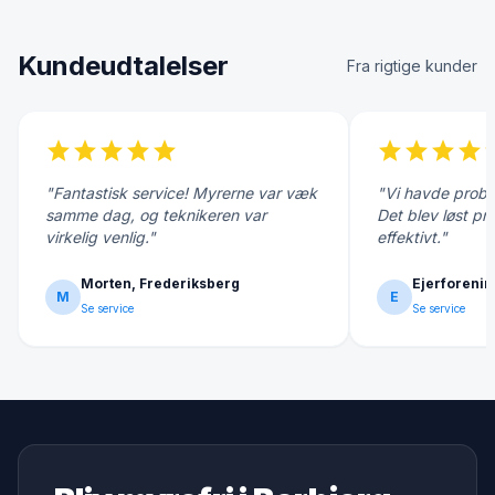
Kundeudtalelser
Fra rigtige kunder
star
star
star
star
star
star
star
star
star
s
"Fantastisk service! Myrerne var væk
"Vi havde probl
samme dag, og teknikeren var
Det blev løst pr
virkelig venlig."
effektivt."
Morten, Frederiksberg
Ejerforenin
M
E
Se service
Se service