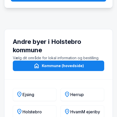
Andre byer i Holstebro
kommune
Vælg dit område for lokal information og bestilling.
home
Kommune (hovedside)
location_on
location_on
Ejsing
Herrup
location_on
location_on
Holstebro
HvamM ejeriby