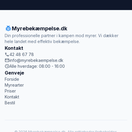
pest_control
Myrebekæmpelse.dk
Din professionelle partner i kampen mod myrer. Vi dækker
hele landet med effektiv bekæmpelse.
Kontakt
call
42 48 67 78
mail
info@myrebekaempelse.dk
schedule
Alle hverdage: 08:00 - 16:00
Genveje
Forside
Myrearter
Priser
Kontakt
Bestil
© 2026 Myrebekæmpelse.dk. Alle rettigheder forbeholdes.