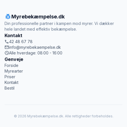
pest_control
Myrebekæmpelse.dk
Din professionelle partner i kampen mod myrer. Vi dækker
hele landet med effektiv bekæmpelse.
Kontakt
call
42 48 67 78
mail
info@myrebekaempelse.dk
schedule
Alle hverdage: 08:00 - 16:00
Genveje
Forside
Myrearter
Priser
Kontakt
Bestil
© 2026 Myrebekæmpelse.dk. Alle rettigheder forbeholdes.