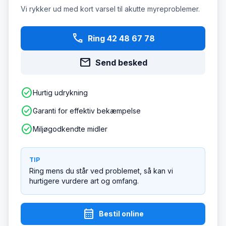
Vi rykker ud med kort varsel til akutte myreproblemer.
phone
Ring 42 48 67 78
mail
Send besked
check_circle
Hurtig udrykning
check_circle
Garanti for effektiv bekæmpelse
check_circle
Miljøgodkendte midler
TIP
Ring mens du står ved problemet, så kan vi
hurtigere vurdere art og omfang.
calendar_month
Bestil online