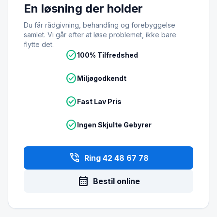
En løsning der holder
Du får rådgivning, behandling og forebyggelse
samlet. Vi går efter at løse problemet, ikke bare
flytte det.
check_circle
100% Tilfredshed
check_circle
Miljøgodkendt
check_circle
Fast Lav Pris
check_circle
Ingen Skjulte Gebyrer
phone_in_talk
Ring 42 48 67 78
calendar_month
Bestil online