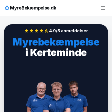
Hop
pest_control
menu
MyreBekæmpelse.dk
til
indhold
4.9/5 anmeldelser
Myrebekæmpelse
i Kerteminde