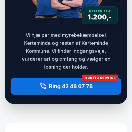
PRISER FRA
1.200,-
Vi hjælper med myrebekæmpelse i
Kerteminde og resten af Kerteminde
Kommune. Vi finder indgangsveje,
vurderer art og omfang og vælger en
løsning der holder.
HURTIG SERVICE
phone_in_talk
Ring 42 48 67 78