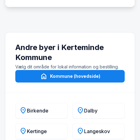
Andre byer i Kerteminde
Kommune
Vælg dit område for lokal information og bestilling.
home
Kommune (hovedside)
location_on
location_on
Birkende
Dalby
location_on
location_on
Kertinge
Langeskov