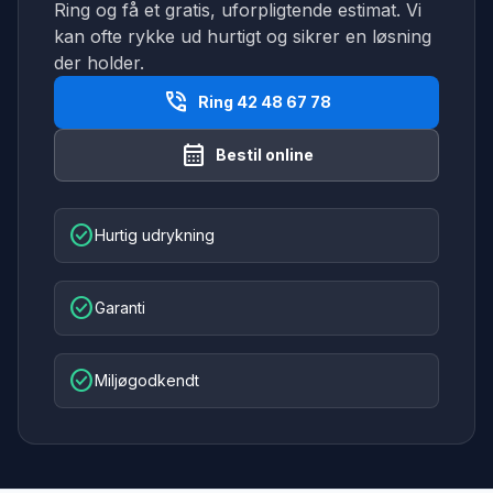
Ring og få et gratis, uforpligtende estimat. Vi
kan ofte rykke ud hurtigt og sikrer en løsning
der holder.
phone_in_talk
Ring 42 48 67 78
calendar_month
Bestil online
check_circle
Hurtig udrykning
check_circle
Garanti
check_circle
Miljøgodkendt