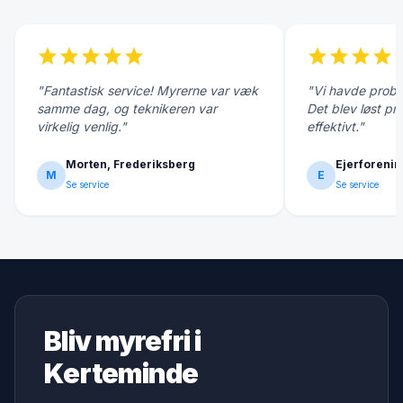
star
star
star
star
star
star
star
star
star
s
"Fantastisk service! Myrerne var væk
"Vi havde probl
samme dag, og teknikeren var
Det blev løst pr
virkelig venlig."
effektivt."
Morten, Frederiksberg
Ejerforenin
M
E
Se service
Se service
Bliv myrefri i
Kerteminde