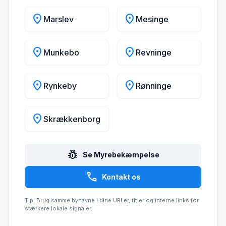
location_on
location_on
Marslev
Mesinge
location_on
location_on
Munkebo
Revninge
location_on
location_on
Rynkeby
Rønninge
location_on
Skrækkenborg
pest_control
Se Myrebekæmpelse
call
Kontakt os
Tip: Brug samme bynavne i dine URLer, titler og interne links for
stærkere lokale signaler.