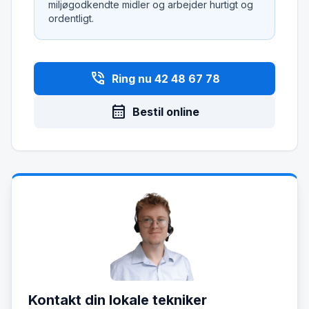
miljøgodkendte midler og arbejder hurtigt og
ordentligt.
phone_in_talk
Ring nu 42 48 67 78
calendar_month
Bestil online
Kontakt din lokale tekniker