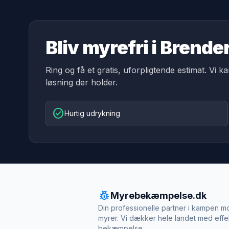
Bliv myrefri i Brende
Ring og få et gratis, uforpligtende estimat. Vi k
løsning der holder.
check_circle
Hurtig udrykning
pest_control
Myrebekæmpelse.dk
Din professionelle partner i kampen m
myrer. Vi dækker hele landet med effe
bekæmpelse.