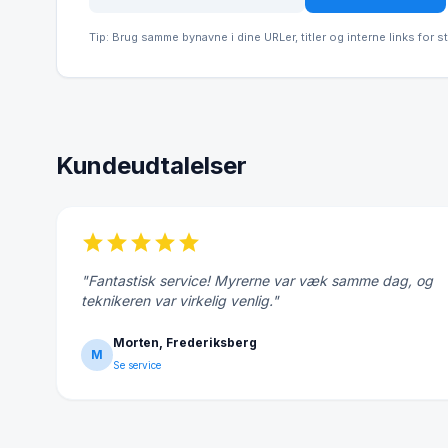
Tip: Brug samme bynavne i dine URLer, titler og interne links for s
Kundeudtalelser
star
star
star
star
star
"Fantastisk service! Myrerne var væk samme dag, og
teknikeren var virkelig venlig."
Morten, Frederiksberg
M
Se service