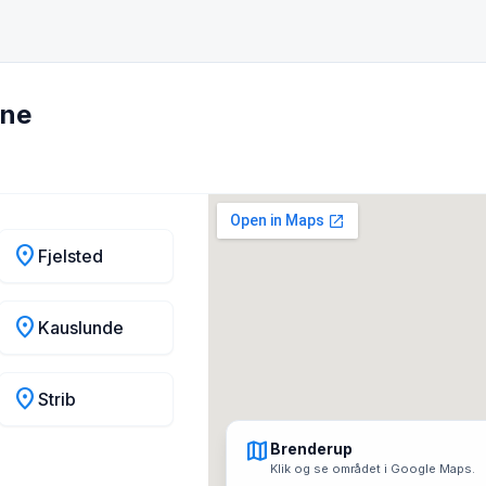
une
location_on
Fjelsted
location_on
Kauslunde
location_on
Strib
map
Brenderup
Klik og se området i Google Maps.