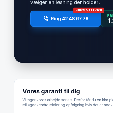
vælger en løsning der holder.
HURTIG SERVICE
PR
phone_in_talk
Ring 42 48 67 78
1
Vores garanti til dig
Vi tager vores arbejde seriøst. Derfor får du en klar pl
miljøgodkendte midler og opfølgning hvis det er nødv