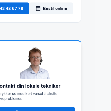
calendar_month
 42 48 67 78
Bestil online
ontakt din lokale tekniker
 rykker ud med kort varsel til akutte
reproblemer.