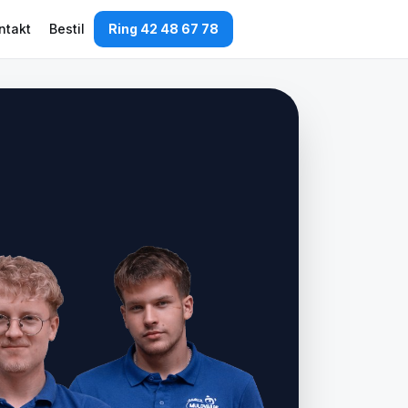
ntakt
Bestil
Ring 42 48 67 78