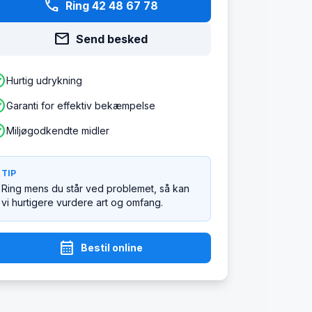
phone
Ring 42 48 67 78
mail
Send besked
ircle
Hurtig udrykning
ircle
Garanti for effektiv bekæmpelse
ircle
Miljøgodkendte midler
TIP
Ring mens du står ved problemet, så kan
vi hurtigere vurdere art og omfang.
calendar_month
Bestil online