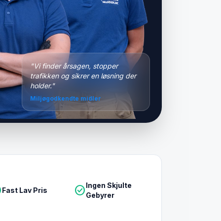
"Vi finder årsagen, stopper
trafikken og sikrer en løsning der
holder."
Miljøgodkendte midler
Ingen Skjulte
le
check_circle
Fast Lav Pris
Gebyrer