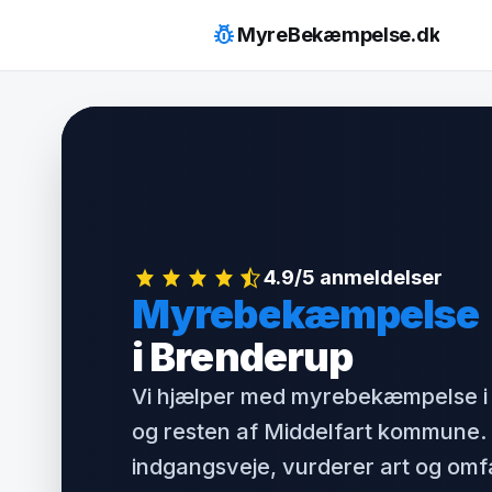
Hop
pest_control
MyreBekæmpelse.dk
til
indhold
4.9/5 anmeldelser
Myrebekæmpelse
i Brenderup
Vi hjælper med myrebekæmpelse i
og resten af Middelfart kommune. 
indgangsveje, vurderer art og om