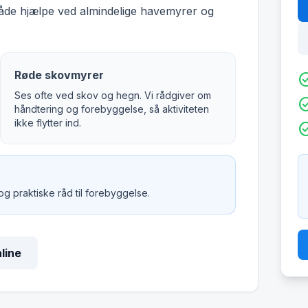
både hjælpe ved almindelige havemyrer og
Røde skovmyrer
check_c
Ses ofte ved skov og hegn. Vi rådgiver om
check_c
håndtering og forebyggelse, så aktiviteten
ikke flytter ind.
check_c
 og praktiske råd til forebyggelse.
nline