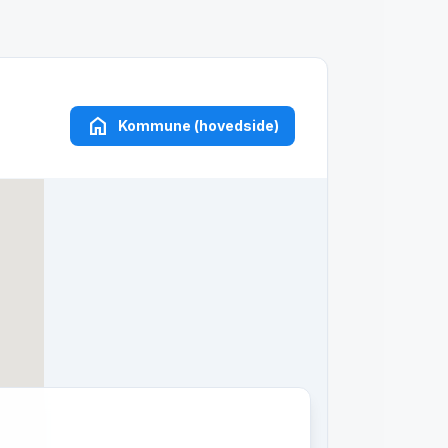
home
Kommune (hovedside)