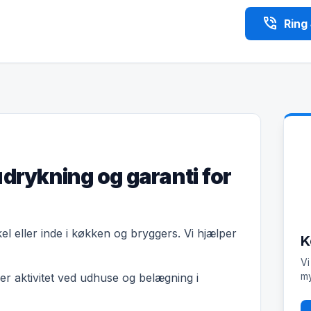
phone_in_talk
Ring
udrykning og garanti for
el eller inde i køkken og bryggers. Vi hjælper
K
Vi
my
r aktivitet ved udhuse og belægning i