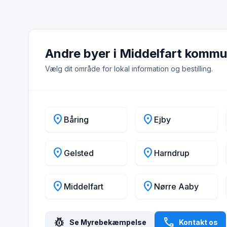
Andre byer i Middelfart komm
Vælg dit område for lokal information og bestilling.
location_on
location_on
Båring
Ejby
location_on
location_on
Gelsted
Harndrup
location_on
location_on
Middelfart
Nørre Aaby
pest_control
call
Se Myrebekæmpelse
Kontakt os