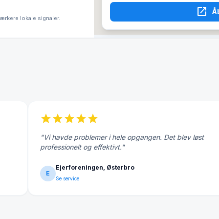
open_in_new
Å
tærkere lokale signaler.
star
star
star
star
star
"Vi havde problemer i hele opgangen. Det blev løst
professionelt og effektivt."
Ejerforeningen, Østerbro
E
Se service