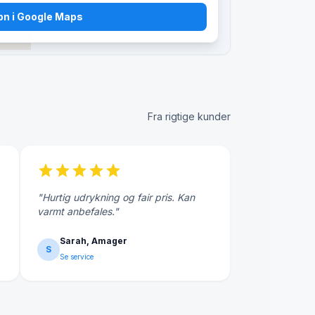
bn i Google Maps
Fra rigtige kunder
star
star
star
star
star
"Hurtig udrykning og fair pris. Kan
varmt anbefales."
Sarah, Amager
S
Se service