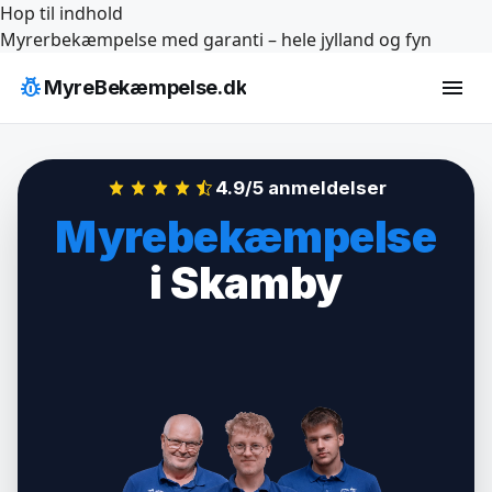
Hop til indhold
Myrerbekæmpelse med garanti – hele jylland og fyn
pest_control
menu
MyreBekæmpelse.dk
4.9/5 anmeldelser
Myrebekæmpelse
i Skamby