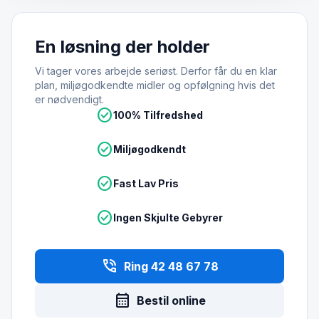
En løsning der holder
Vi tager vores arbejde seriøst. Derfor får du en klar
plan, miljøgodkendte midler og opfølgning hvis det
er nødvendigt.
check_circle
100% Tilfredshed
check_circle
Miljøgodkendt
check_circle
Fast Lav Pris
check_circle
Ingen Skjulte Gebyrer
phone_in_talk
Ring 42 48 67 78
calendar_month
Bestil online