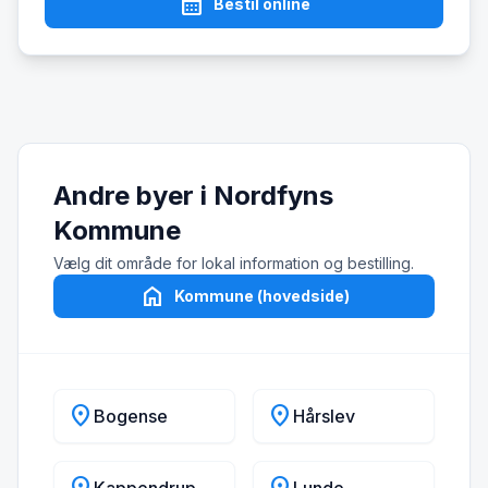
calendar_month
Bestil online
Andre byer i Nordfyns
Kommune
Vælg dit område for lokal information og bestilling.
home
Kommune (hovedside)
location_on
location_on
Bogense
Hårslev