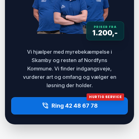
PRISER FRA
1.200,-
Vi hjælper med myrebekæmpelse i
Skamby og resten af Nordfyns
Kommune. Vi finder indgangsveje,
vurderer art og omfang og vælger en
løsning der holder.
HURTIG SERVICE
phone_in_talk
Ring 42 48 67 78