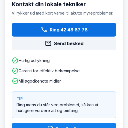
Kontakt din lokale tekniker
Vi rykker ud med kort varsel til akutte myreproblemer.
phone
Ring 42 48 67 78
mail
Send besked
check_circle
Hurtig udrykning
check_circle
Garanti for effektiv bekæmpelse
check_circle
Miljøgodkendte midler
TIP
Ring mens du står ved problemet, så kan vi
hurtigere vurdere art og omfang.