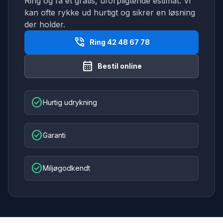
Ring og få et gratis, uforpligtende estimat. Vi
kan ofte rykke ud hurtigt og sikrer en løsning
der holder.
phone_in_talk
Ring 42 48 67 78
calendar_month
Bestil online
check_circle
Hurtig udrykning
check_circle
Garanti
check_circle
Miljøgodkendt