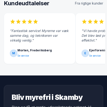
Kundeudtalelser
Fra rigtige kunder
star
star
star
star
star
star
star
star
star
s
"Fantastisk service! Myrerne var væk
"Vi havde probl
samme dag, og teknikeren var
Det blev løst pr
virkelig venlig."
effektivt."
Morten, Frederiksberg
Ejerforenin
M
E
Se service
Se service
Bliv myrefri i Skamby