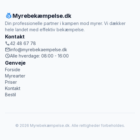
pest_control
Myrebekæmpelse.dk
Din professionelle partner i kampen mod myrer. Vi dækker
hele landet med effektiv bekæmpelse.
Kontakt
call
42 48 67 78
mail
info@myrebekaempelse.dk
schedule
Alle hverdage: 08:00 - 16:00
Genveje
Forside
Myrearter
Priser
Kontakt
Bestil
© 2026 Myrebekæmpelse.dk. Alle rettigheder forbeholdes.