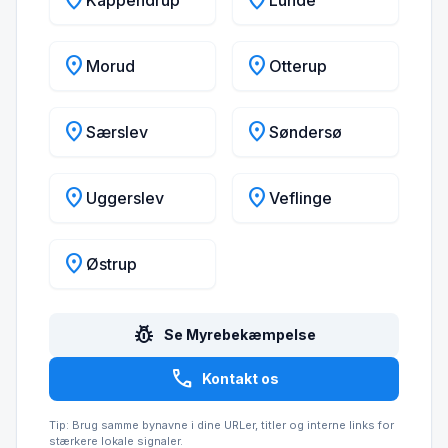
location_on
location_on
Kappendrup
Lunde
location_on
location_on
Morud
Otterup
location_on
location_on
Særslev
Søndersø
location_on
location_on
Uggerslev
Veflinge
location_on
Østrup
pest_control
Se Myrebekæmpelse
call
Kontakt os
Tip: Brug samme bynavne i dine URLer, titler og interne links for
stærkere lokale signaler.