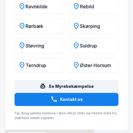
location_on
location_on
Ravnkilde
Rebild
location_on
location_on
Rørbæk
Skørping
location_on
location_on
Støvring
Suldrup
location_on
location_on
Terndrup
Øster Hornum
pest_control
Se Myrebekæmpelse
call
Kontakt os
Tip: Brug samme bynavne i dine URLer, titler og interne links for
stærkere lokale signaler.