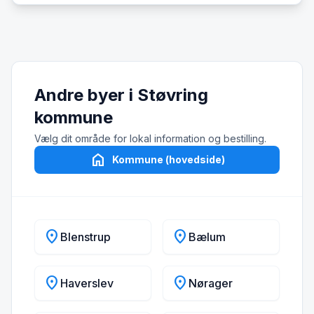
Andre byer i Støvring
kommune
Vælg dit område for lokal information og bestilling.
home
Kommune (hovedside)
location_on
location_on
Blenstrup
Bælum
location_on
location_on
Haverslev
Nørager