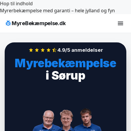
Hop til indhold
Myrerbekæmpelse med garanti – hele jylland og fyn
pest_control
menu
MyreBekæmpelse.dk
4.9/5 anmeldelser
Myrebekæmpelse
i Sørup