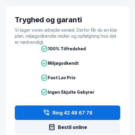
Tryghed og garanti
Vi tager vores arbejde seriøst. Derfor får du en klar
plan, miljøgodkendte midler og opfølgning hvis det
er nødvendigt.
check_circle
100% Tilfredshed
check_circle
Miljøgodkendt
check_circle
Fast Lav Pris
check_circle
Ingen Skjulte Gebyrer
phone_in_talk
Ring 42 48 67 78
calendar_month
Bestil online