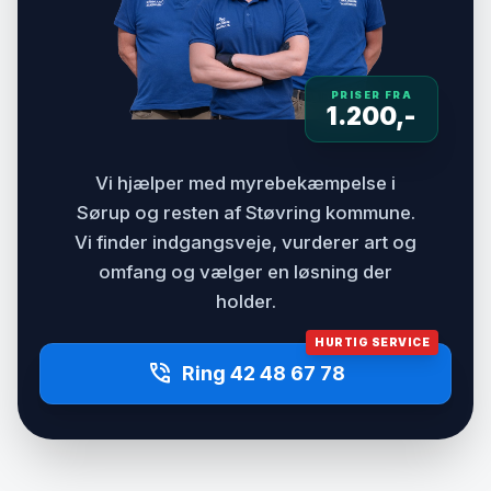
PRISER FRA
1.200,-
Vi hjælper med myrebekæmpelse i
Sørup og resten af Støvring kommune.
Vi finder indgangsveje, vurderer art og
omfang og vælger en løsning der
holder.
HURTIG SERVICE
phone_in_talk
Ring 42 48 67 78