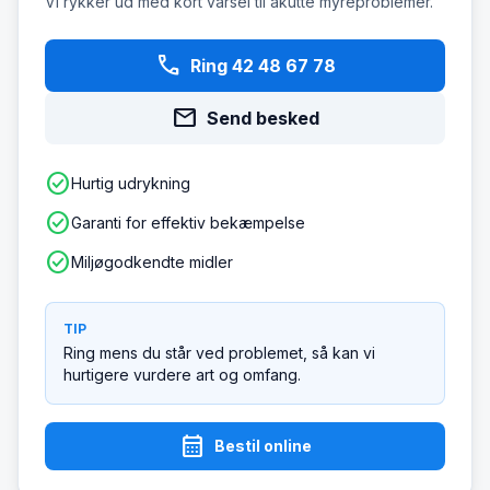
Vi rykker ud med kort varsel til akutte myreproblemer.
phone
Ring 42 48 67 78
mail
Send besked
check_circle
Hurtig udrykning
check_circle
Garanti for effektiv bekæmpelse
check_circle
Miljøgodkendte midler
TIP
Ring mens du står ved problemet, så kan vi
hurtigere vurdere art og omfang.
calendar_month
Bestil online