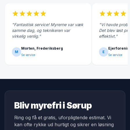
star
star
star
star
star
star
star
star
star
s
"Fantastisk service! Myrerne var væk
"Vi havde probl
samme dag, og teknikeren var
Det blev løst pr
virkelig venlig."
effektivt."
Morten, Frederiksberg
Ejerforenin
M
E
Se service
Se service
Bliv myrefri i Sørup
Ring og få et gratis, uforpligtende estimat. Vi
kan ofte rykke ud hurtigt og sikrer en løsning