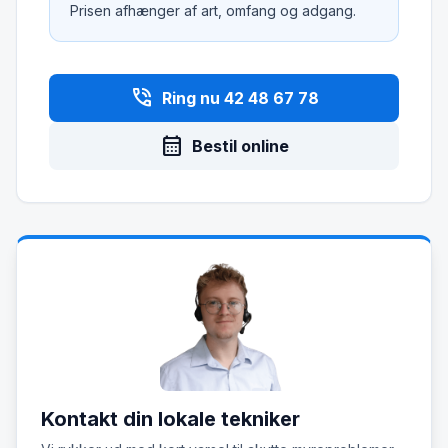
Prisen afhænger af art, omfang og adgang.
phone_in_talk
Ring nu 42 48 67 78
calendar_month
Bestil online
Kontakt din lokale tekniker