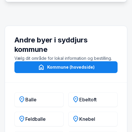
Andre byer i syddjurs
kommune
Vælg dit område for lokal information og bestilling.
home
Kommune (hovedside)
location_on
location_on
Balle
Ebeltoft
location_on
location_on
Feldballe
Knebel