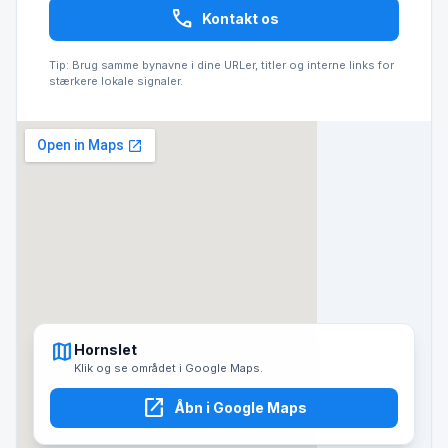
call
Kontakt os
Tip: Brug samme bynavne i dine URLer, titler og interne links for
stærkere lokale signaler.
map
Hornslet
Klik og se området i Google Maps.
open_in_new
Åbn i Google Maps