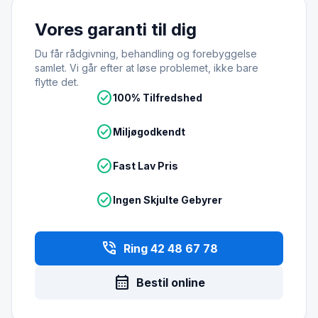
Vores garanti til dig
Du får rådgivning, behandling og forebyggelse
samlet. Vi går efter at løse problemet, ikke bare
flytte det.
check_circle
100% Tilfredshed
check_circle
Miljøgodkendt
check_circle
Fast Lav Pris
check_circle
Ingen Skjulte Gebyrer
phone_in_talk
Ring 42 48 67 78
calendar_month
Bestil online