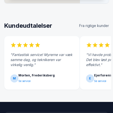
Kundeudtalelser
Fra rigtige kunder
star
star
star
star
star
star
star
star
star
s
"Fantastisk service! Myrerne var væk
"Vi havde probl
samme dag, og teknikeren var
Det blev løst pr
virkelig venlig."
effektivt."
Morten, Frederiksberg
Ejerforenin
M
E
Se service
Se service