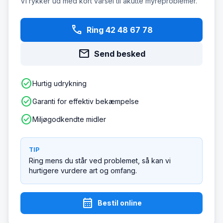
Vi rykker ud med kort varsel til akutte myreproblemer.
phone
Ring 42 48 67 78
mail
Send besked
check_circle
Hurtig udrykning
check_circle
Garanti for effektiv bekæmpelse
check_circle
Miljøgodkendte midler
TIP
Ring mens du står ved problemet, så kan vi
hurtigere vurdere art og omfang.
calendar_month
Bestil online