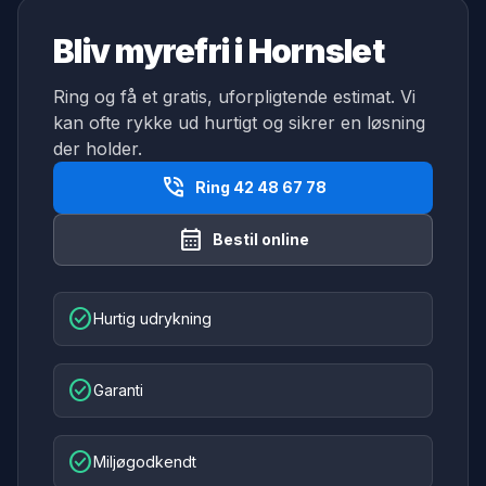
Bliv myrefri i Hornslet
Ring og få et gratis, uforpligtende estimat. Vi
kan ofte rykke ud hurtigt og sikrer en løsning
der holder.
phone_in_talk
Ring 42 48 67 78
calendar_month
Bestil online
check_circle
Hurtig udrykning
check_circle
Garanti
check_circle
Miljøgodkendt