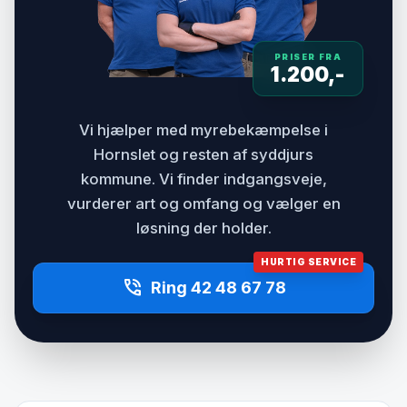
PRISER FRA
1.200,-
Vi hjælper med myrebekæmpelse i
Hornslet og resten af syddjurs
kommune. Vi finder indgangsveje,
vurderer art og omfang og vælger en
løsning der holder.
HURTIG SERVICE
phone_in_talk
Ring 42 48 67 78