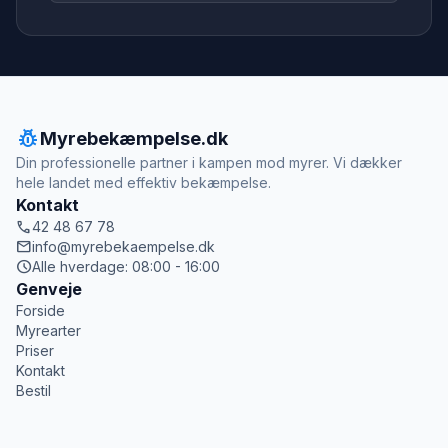
pest_control
Myrebekæmpelse.dk
Din professionelle partner i kampen mod myrer. Vi dækker
hele landet med effektiv bekæmpelse.
Kontakt
call
42 48 67 78
mail
info@myrebekaempelse.dk
schedule
Alle hverdage: 08:00 - 16:00
Genveje
Forside
Myrearter
Priser
Kontakt
Bestil