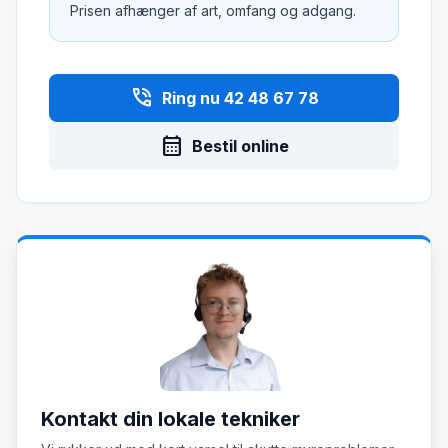
Prisen afhænger af art, omfang og adgang.
phone_in_talk
Ring nu 42 48 67 78
calendar_month
Bestil online
Kontakt din lokale tekniker