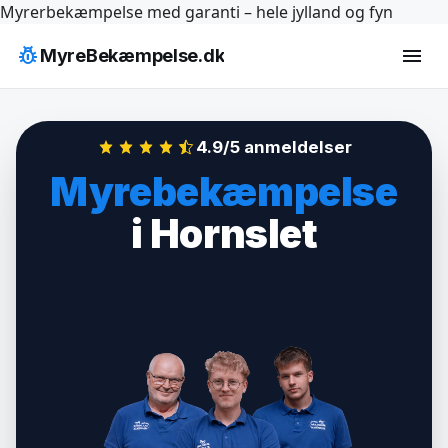
Hop
Myrerbekæmpelse med garanti – hele jylland og fyn
til
pest_control
menu
MyreBekæmpelse.dk
indhold
4.9/5 anmeldelser
Myrebekæmpelse
i Hornslet