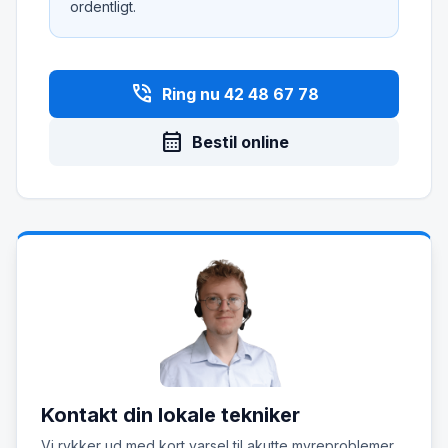
ordentligt.
phone_in_talk
Ring nu 42 48 67 78
calendar_month
Bestil online
Kontakt din lokale tekniker
Vi rykker ud med kort varsel til akutte myreproblemer.