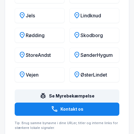
location_on
location_on
Jels
Lindknud
location_on
location_on
Rødding
Skodborg
location_on
location_on
StoreAndst
SønderHygum
location_on
location_on
Vejen
ØsterLindet
pest_control
Se Myrebekæmpelse
call
Kontakt os
Tip: Brug samme bynavne i dine URLer, titler og interne links for
stærkere lokale signaler.