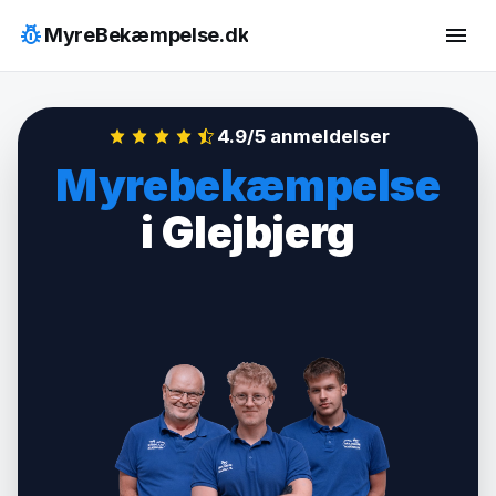
Hop
pest_control
menu
MyreBekæmpelse.dk
til
indhold
4.9/5 anmeldelser
Myrebekæmpelse
i Glejbjerg