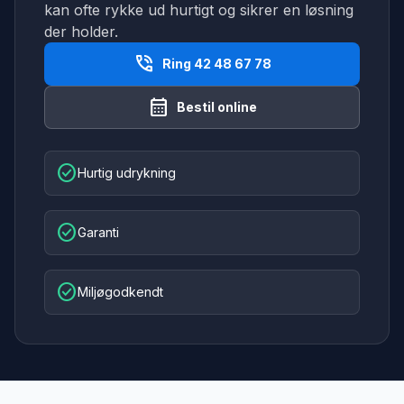
kan ofte rykke ud hurtigt og sikrer en løsning
der holder.
phone_in_talk
Ring 42 48 67 78
calendar_month
Bestil online
check_circle
Hurtig udrykning
check_circle
Garanti
check_circle
Miljøgodkendt