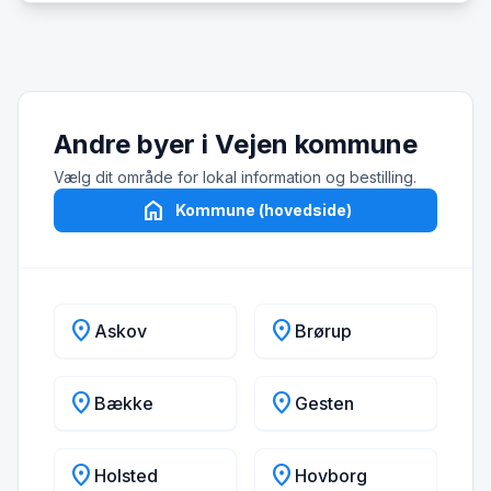
Andre byer i Vejen kommune
Vælg dit område for lokal information og bestilling.
home
Kommune (hovedside)
location_on
location_on
Askov
Brørup
location_on
location_on
Bække
Gesten
location_on
location_on
Holsted
Hovborg