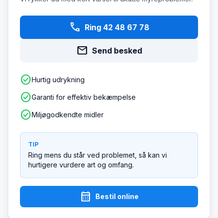
phone
Ring 42 48 67 78
mail
Send besked
check_circle
Hurtig udrykning
check_circle
Garanti for effektiv bekæmpelse
check_circle
Miljøgodkendte midler
TIP
Ring mens du står ved problemet, så kan vi
hurtigere vurdere art og omfang.
calendar_month
Bestil online