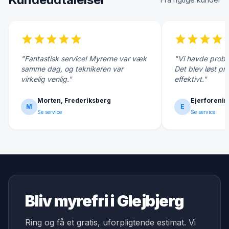
star
star
star
star
star
star
star
star
star
s
"Fantastisk service! Myrerne var væk
"Vi havde probl
samme dag, og teknikeren var
Det blev løst pr
virkelig venlig."
effektivt."
Morten, Frederiksberg
Ejerforenin
M
E
Se service
Se service
Bliv myrefri i Glejbjerg
Ring og få et gratis, uforpligtende estimat. Vi