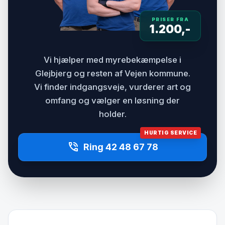
PRISER FRA
1.200,-
Vi hjælper med myrebekæmpelse i
Glejbjerg og resten af Vejen kommune.
Vi finder indgangsveje, vurderer art og
omfang og vælger en løsning der
holder.
HURTIG SERVICE
phone_in_talk
Ring 42 48 67 78