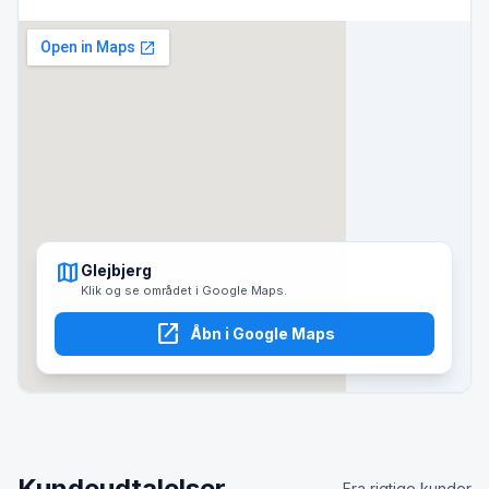
map
Glejbjerg
Klik og se området i Google Maps.
open_in_new
Åbn i Google Maps
Kundeudtalelser
Fra rigtige kunder