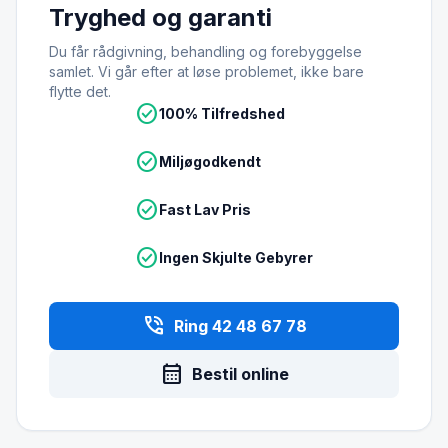
Tryghed og garanti
Du får rådgivning, behandling og forebyggelse
samlet. Vi går efter at løse problemet, ikke bare
flytte det.
check_circle
100% Tilfredshed
check_circle
Miljøgodkendt
check_circle
Fast Lav Pris
check_circle
Ingen Skjulte Gebyrer
phone_in_talk
Ring 42 48 67 78
calendar_month
Bestil online