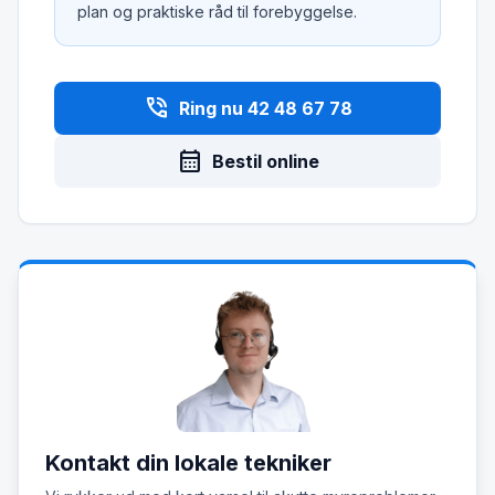
plan og praktiske råd til forebyggelse.
phone_in_talk
Ring nu 42 48 67 78
calendar_month
Bestil online
Kontakt din lokale tekniker