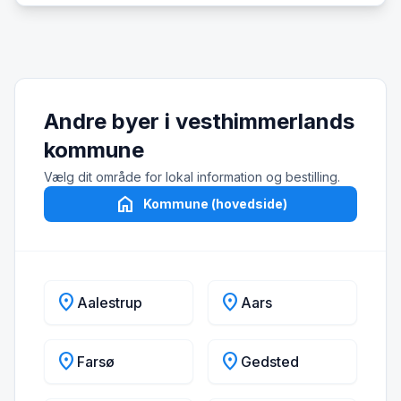
Andre byer i vesthimmerlands
kommune
Vælg dit område for lokal information og bestilling.
home
Kommune (hovedside)
location_on
location_on
Aalestrup
Aars
location_on
location_on
Farsø
Gedsted