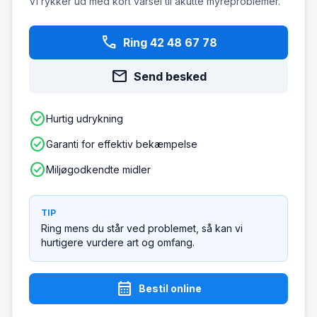
Vi rykker ud med kort varsel til akutte myreproblemer.
phone
Ring 42 48 67 78
mail
Send besked
check_circle
Hurtig udrykning
check_circle
Garanti for effektiv bekæmpelse
check_circle
Miljøgodkendte midler
TIP
Ring mens du står ved problemet, så kan vi
hurtigere vurdere art og omfang.
calendar_month
Bestil online