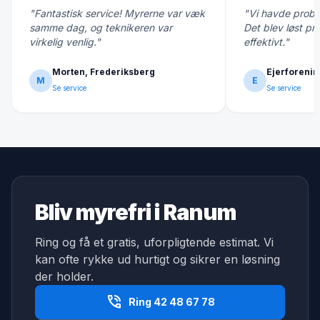
"Fantastisk service! Myrerne var væk
"Vi havde probl
samme dag, og teknikeren var
Det blev løst pr
virkelig venlig."
effektivt."
Morten, Frederiksberg
Ejerforenin
M
E
Se service
Se service
Bliv myrefri i Ranum
Ring og få et gratis, uforpligtende estimat. Vi
kan ofte rykke ud hurtigt og sikrer en løsning
der holder.
phone_in_talk
Ring 42 48 67 78