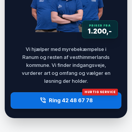
PRISER FRA
1.200,-
Vi hjælper med myrebekæmpelse i
Ranum og resten af vesthimmerlands
kommune. Vi finder indgangsveje,
vurderer art og omfang og vælger en
løsning der holder.
HURTIG SERVICE
phone_in_talk
Ring 42 48 67 78