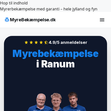
Hop til indhold
Myrerbekæmpelse med garanti – hele jylland og fyn
pest_control
menu
MyreBekæmpelse.dk
4.9/5 anmeldelser
Myrebekæmpelse
i Ranum