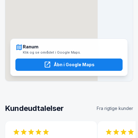
map
Ranum
Klik og se området i Google Maps.
open_in_new
Åbn i Google Maps
Kundeudtalelser
Fra rigtige kunder
star
star
star
star
star
star
star
star
star
s