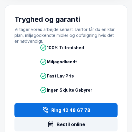
Tryghed og garanti
Vi tager vores arbejde seriøst. Derfor får du en klar
plan, miljøgodkendte midler og opfølgning hvis det
er nødvendigt.
check_circle
100% Tilfredshed
check_circle
Miljøgodkendt
check_circle
Fast Lav Pris
check_circle
Ingen Skjulte Gebyrer
phone_in_talk
Ring 42 48 67 78
calendar_month
Bestil online