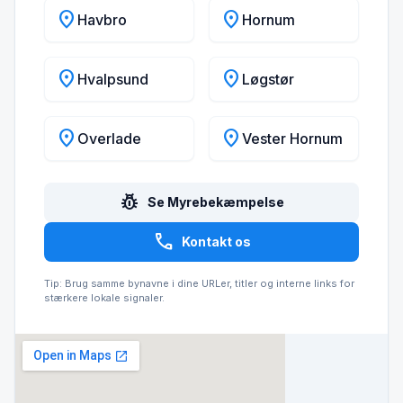
location_on
location_on
Havbro
Hornum
location_on
location_on
Hvalpsund
Løgstør
location_on
location_on
Overlade
Vester Hornum
pest_control
Se Myrebekæmpelse
call
Kontakt os
Tip: Brug samme bynavne i dine URLer, titler og interne links for
stærkere lokale signaler.