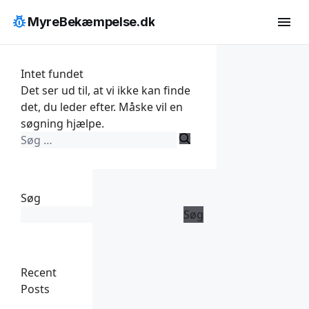
Hop
pest_control
menu
MyreBekæmpelse.dk
til
indhold
Intet fundet
Det ser ud til, at vi ikke kan finde
det, du leder efter. Måske vil en
søgning hjælpe.
Søg
efter:
Søg
Søg
Recent
Posts