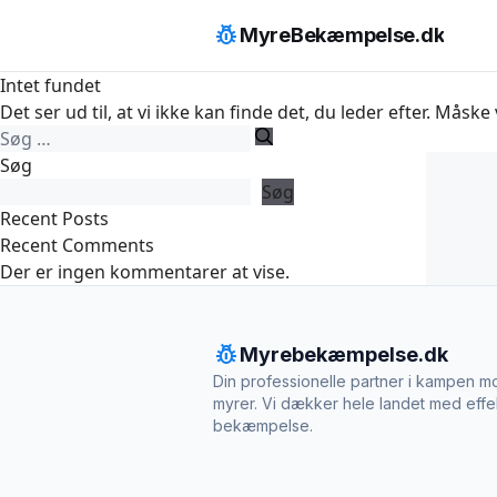
Hop
pest_control
MyreBekæmpelse.dk
til
indhold
Intet fundet
Det ser ud til, at vi ikke kan finde det, du leder efter. Måske
Søg
efter:
Søg
Søg
Recent Posts
Recent Comments
Der er ingen kommentarer at vise.
pest_control
Myrebekæmpelse.dk
Din professionelle partner i kampen m
myrer. Vi dækker hele landet med effe
bekæmpelse.