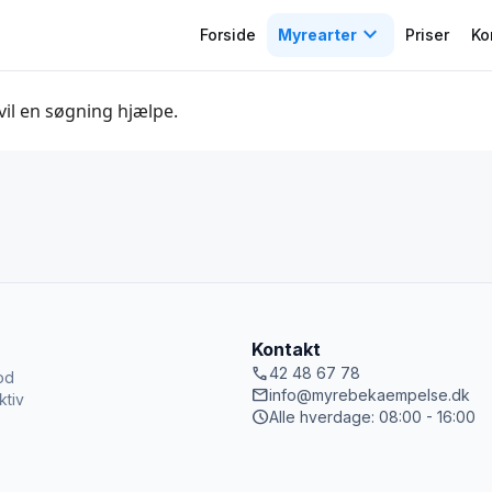
expand_more
Forside
Myrearter
Priser
Ko
 vil en søgning hjælpe.
Kontakt
call
42 48 67 78
od
mail
info@myrebekaempelse.dk
ktiv
schedule
Alle hverdage: 08:00 - 16:00