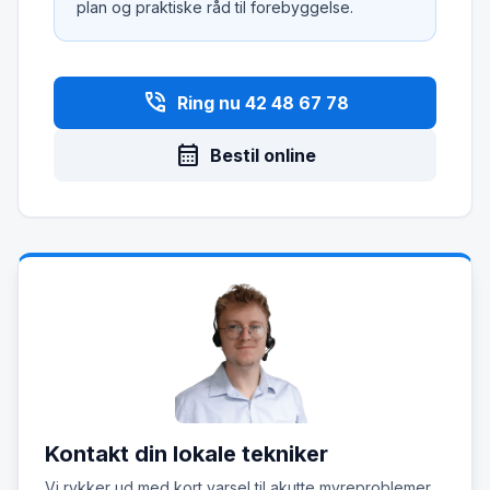
plan og praktiske råd til forebyggelse.
phone_in_talk
Ring nu 42 48 67 78
calendar_month
Bestil online
Kontakt din lokale tekniker
Vi rykker ud med kort varsel til akutte myreproblemer.