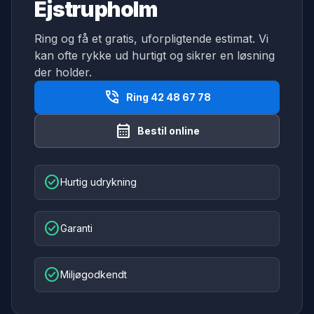
Ejstrupholm
Ring og få et gratis, uforpligtende estimat. Vi
kan ofte rykke ud hurtigt og sikrer en løsning
der holder.
phone_in_talk
Ring 42 48 67 78
calendar_month
Bestil online
check_circle
Hurtig udrykning
check_circle
Garanti
check_circle
Miljøgodkendt