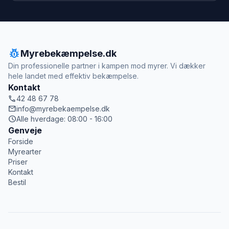
pest_control
Myrebekæmpelse.dk
Din professionelle partner i kampen mod myrer. Vi dækker
hele landet med effektiv bekæmpelse.
Kontakt
call
42 48 67 78
mail
info@myrebekaempelse.dk
schedule
Alle hverdage: 08:00 - 16:00
Genveje
Forside
Myrearter
Priser
Kontakt
Bestil