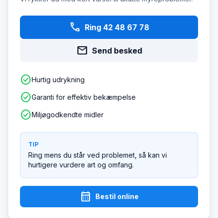
phone
Ring 42 48 67 78
mail
Send besked
check_circle
Hurtig udrykning
check_circle
Garanti for effektiv bekæmpelse
check_circle
Miljøgodkendte midler
TIP
Ring mens du står ved problemet, så kan vi
hurtigere vurdere art og omfang.
calendar_month
Bestil online