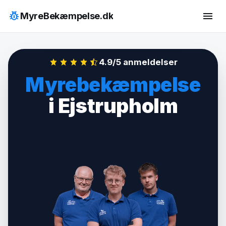
Hop
pest_control
menu
MyreBekæmpelse.dk
til
indhold
4.9/5 anmeldelser
Myrebekæmpelse
i Ejstrupholm