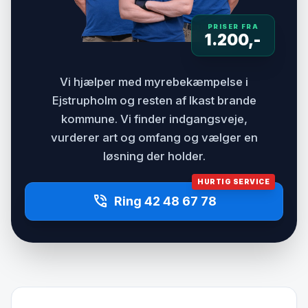
PRISER FRA
1.200,-
Vi hjælper med myrebekæmpelse i
Ejstrupholm og resten af Ikast brande
kommune. Vi finder indgangsveje,
vurderer art og omfang og vælger en
løsning der holder.
HURTIG SERVICE
phone_in_talk
Ring 42 48 67 78