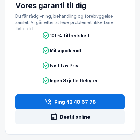
Vores garanti til dig
Du får rådgivning, behandling og forebyggelse
samlet. Vi går efter at løse problemet, ikke bare
flytte det.
check_circle
100% Tilfredshed
check_circle
Miljøgodkendt
check_circle
Fast Lav Pris
check_circle
Ingen Skjulte Gebyrer
phone_in_talk
Ring 42 48 67 78
calendar_month
Bestil online