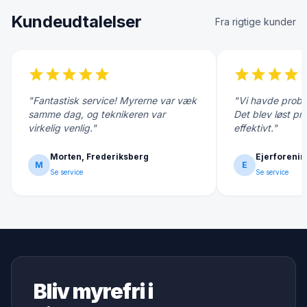
Kundeudtalelser
Fra rigtige kunder
star
star
star
star
star
star
star
star
star
s
"Fantastisk service! Myrerne var væk
"Vi havde probl
samme dag, og teknikeren var
Det blev løst pr
virkelig venlig."
effektivt."
Morten, Frederiksberg
Ejerforenin
M
E
Se service
Se service
Bliv myrefri i