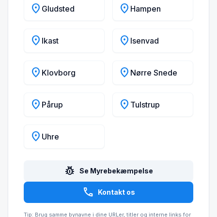
location_on
location_on
Gludsted
Hampen
location_on
location_on
Ikast
Isenvad
location_on
location_on
Klovborg
Nørre Snede
location_on
location_on
Pårup
Tulstrup
location_on
Uhre
pest_control
Se Myrebekæmpelse
call
Kontakt os
Tip: Brug samme bynavne i dine URLer, titler og interne links for