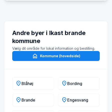
Andre byer i Ikast brande
kommune
Vælg dit område for lokal information og bestilling.
home
Kommune (hovedside)
location_on
location_on
Blåhøj
Bording
location_on
location_on
Brande
Engesvang