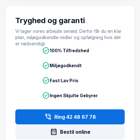
Tryghed og garanti
Vi tager vores arbejde seriøst. Derfor får du en klar
plan, miljøgodkendte midler og opfølgning hvis det
er nødvendigt.
check_circle
100% Tilfredshed
check_circle
Miljøgodkendt
check_circle
Fast Lav Pris
check_circle
Ingen Skjulte Gebyrer
phone_in_talk
Ring 42 48 67 78
calendar_month
Bestil online