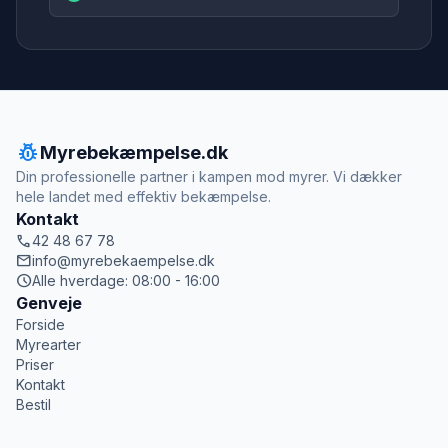
pest_control
Myrebekæmpelse.dk
Din professionelle partner i kampen mod myrer. Vi dækker
hele landet med effektiv bekæmpelse.
Kontakt
call
42 48 67 78
mail
info@myrebekaempelse.dk
schedule
Alle hverdage: 08:00 - 16:00
Genveje
Forside
Myrearter
Priser
Kontakt
Bestil