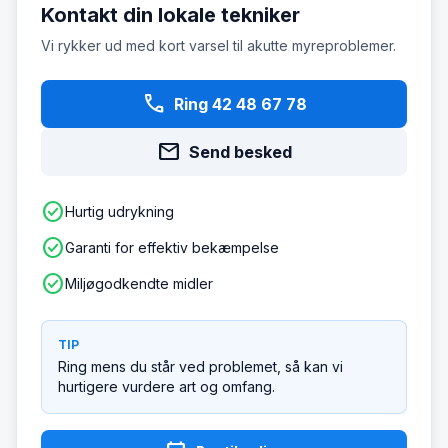
Kontakt din lokale tekniker
Vi rykker ud med kort varsel til akutte myreproblemer.
phone
Ring 42 48 67 78
mail
Send besked
check_circle
Hurtig udrykning
check_circle
Garanti for effektiv bekæmpelse
check_circle
Miljøgodkendte midler
TIP
Ring mens du står ved problemet, så kan vi
hurtigere vurdere art og omfang.