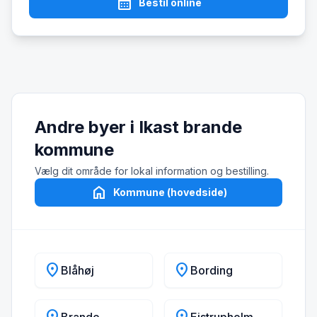
calendar_month
Bestil online
Andre byer i Ikast brande
kommune
Vælg dit område for lokal information og bestilling.
home
Kommune (hovedside)
location_on
location_on
Blåhøj
Bording