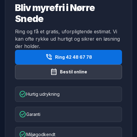
Bliv myrefri i Nørre
Snede
Ring og få et gratis, uforpligtende estimat. Vi
kan ofte rykke ud hurtigt og sikrer en løsning
der holder.
phone_in_talk
Ring 42 48 67 78
calendar_month
Bestil online
check_circle
Hurtig udrykning
check_circle
Garanti
check_circle
Miljøgodkendt