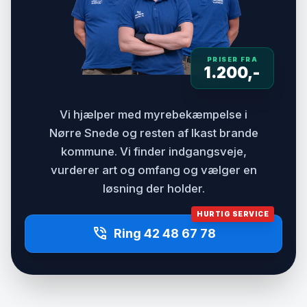
PRISER FRA
1.200,-
Vi hjælper med myrebekæmpelse i
Nørre Snede og resten af Ikast brande
kommune. Vi finder indgangsveje,
vurderer art og omfang og vælger en
løsning der holder.
HURTIG SERVICE
phone_in_talk
Ring 42 48 67 78