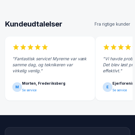
Kundeudtalelser
Fra rigtige kunder
star
star
star
star
star
star
star
star
star
s
"Fantastisk service! Myrerne var væk
"Vi havde probl
samme dag, og teknikeren var
Det blev løst pr
virkelig venlig."
effektivt."
Morten, Frederiksberg
Ejerforenin
M
E
Se service
Se service