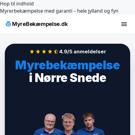
Hop til indhold
Myrerbekæmpelse med garanti – hele jylland og fyn
pest_control
menu
MyreBekæmpelse.dk
4.9/5 anmeldelser
Myrebekæmpelse
i Nørre Snede