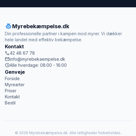
pest_control
Myrebekæmpelse.dk
Din professionelle partner i kampen mod myrer. Vi dækker
hele landet med effektiv bekæmpelse.
Kontakt
call
42 48 67 78
mail
info@myrebekaempelse.dk
schedule
Alle hverdage: 08:00 - 16:00
Genveje
Forside
Myrearter
Priser
Kontakt
Bestil
© 2026 Myrebekæmpelse.dk. Alle rettigheder forbeholdes.