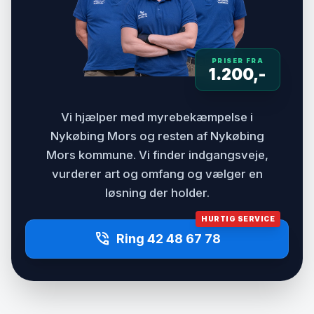
PRISER FRA
1.200,-
Vi hjælper med myrebekæmpelse i
Nykøbing Mors og resten af Nykøbing
Mors kommune. Vi finder indgangsveje,
vurderer art og omfang og vælger en
løsning der holder.
HURTIG SERVICE
phone_in_talk
Ring 42 48 67 78