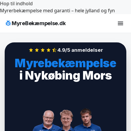
Hop til indhold
Myrerbekæmpelse med garanti – hele jylland og fyn
pest_control
menu
MyreBekæmpelse.dk
4.9/5 anmeldelser
Myrebekæmpelse
i Nykøbing Mors