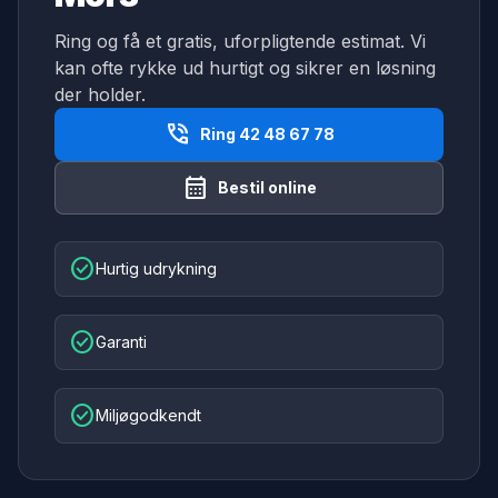
Ring og få et gratis, uforpligtende estimat. Vi
kan ofte rykke ud hurtigt og sikrer en løsning
der holder.
phone_in_talk
Ring 42 48 67 78
calendar_month
Bestil online
check_circle
Hurtig udrykning
check_circle
Garanti
check_circle
Miljøgodkendt