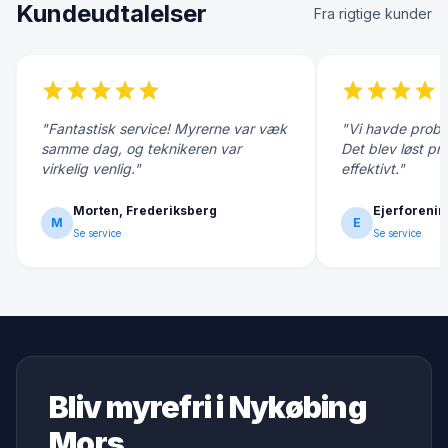
Kundeudtalelser
Fra rigtige kunder
star
star
star
star
star
star
star
star
star
s
"Fantastisk service! Myrerne var væk
"Vi havde probl
samme dag, og teknikeren var
Det blev løst pr
virkelig venlig."
effektivt."
Morten, Frederiksberg
Ejerforenin
M
E
Se service
Se service
Bliv myrefri i Nykøbing
Mors