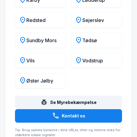
location_on
location_on
Karby
Lødderup
location_on
location_on
Redsted
Sejerslev
location_on
location_on
Sundby Mors
Tødsø
location_on
location_on
Vils
Vodstrup
location_on
Øster Jølby
pest_control
Se Myrebekæmpelse
call
Kontakt os
Tip: Brug samme bynavne i dine URLer, titler og interne links for
stærkere lokale signaler.