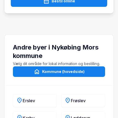
calendar_month
Bestil online
Andre byer i Nykøbing Mors
kommune
Vælg dit område for lokal information og bestilling.
home
Kommune (hovedside)
location_on
location_on
Erslev
Frøslev