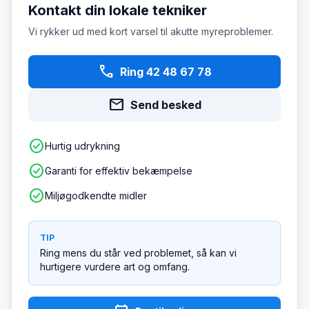
Kontakt din lokale tekniker
Vi rykker ud med kort varsel til akutte myreproblemer.
phone
Ring 42 48 67 78
mail
Send besked
check_circle
Hurtig udrykning
check_circle
Garanti for effektiv bekæmpelse
check_circle
Miljøgodkendte midler
TIP
Ring mens du står ved problemet, så kan vi
hurtigere vurdere art og omfang.