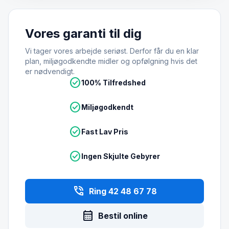
Vores garanti til dig
Vi tager vores arbejde seriøst. Derfor får du en klar
plan, miljøgodkendte midler og opfølgning hvis det
er nødvendigt.
check_circle
100% Tilfredshed
check_circle
Miljøgodkendt
check_circle
Fast Lav Pris
check_circle
Ingen Skjulte Gebyrer
phone_in_talk
Ring 42 48 67 78
calendar_month
Bestil online