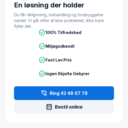
En løsning der holder
Du får rådgivning, behandling og forebyggelse
samlet. Vi går efter at løse problemet, ikke bare
flytte det.
check_circle
100% Tilfredshed
check_circle
Miljøgodkendt
check_circle
Fast Lav Pris
check_circle
Ingen Skjulte Gebyrer
phone_in_talk
Ring 42 48 67 78
calendar_month
Bestil online