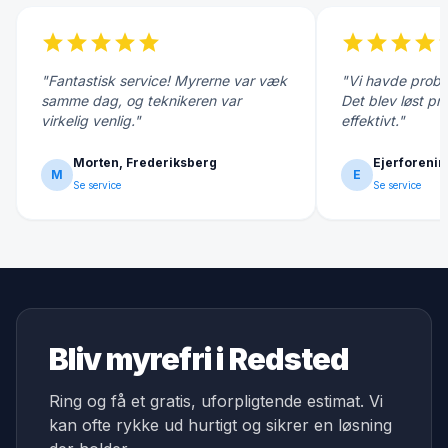
star
star
star
star
star
star
star
star
star
s
"Fantastisk service! Myrerne var væk
"Vi havde probl
samme dag, og teknikeren var
Det blev løst pr
virkelig venlig."
effektivt."
Morten, Frederiksberg
Ejerforenin
M
E
Se service
Se service
Bliv myrefri i Redsted
Ring og få et gratis, uforpligtende estimat. Vi
kan ofte rykke ud hurtigt og sikrer en løsning