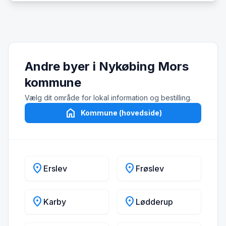
Andre byer i Nykøbing Mors
kommune
Vælg dit område for lokal information og bestilling.
home
Kommune (hovedside)
location_on
location_on
Erslev
Frøslev
location_on
location_on
Karby
Lødderup