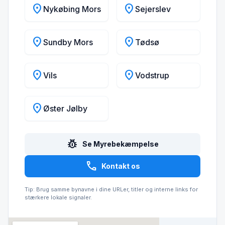
location_on
location_on
Nykøbing Mors
Sejerslev
location_on
location_on
Sundby Mors
Tødsø
location_on
location_on
Vils
Vodstrup
location_on
Øster Jølby
pest_control
Se Myrebekæmpelse
call
Kontakt os
Tip: Brug samme bynavne i dine URLer, titler og interne links for
stærkere lokale signaler.