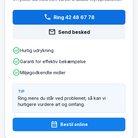
phone
Ring 42 48 67 78
mail
Send besked
check_circle
Hurtig udrykning
check_circle
Garanti for effektiv bekæmpelse
check_circle
Miljøgodkendte midler
TIP
Ring mens du står ved problemet, så kan vi
hurtigere vurdere art og omfang.
calendar_month
Bestil online