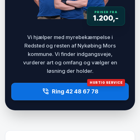
PRISER FRA
1.200,-
Vi hjælper med myrebekæmpelse i
Redsted og resten af Nykøbing Mors
kommune. Vi finder indgangsveje,
vurderer art og omfang og vælger en
løsning der holder.
HURTIG SERVICE
phone_in_talk
Ring 42 48 67 78