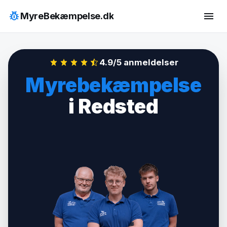
Hop
pest_control
menu
MyreBekæmpelse.dk
til
indhold
4.9/5 anmeldelser
Myrebekæmpelse
i Redsted