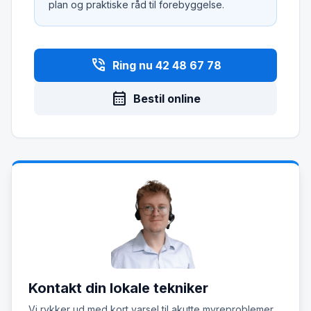
plan og praktiske råd til forebyggelse.
phone_in_talk
Ring nu 42 48 67 78
calendar_month
Bestil online
Kontakt din lokale tekniker
Vi rykker ud med kort varsel til akutte myreproblemer.