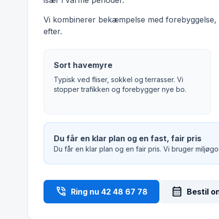
især i varme perioder.
Vi kombinerer bekæmpelse med forebyggelse, s
efter.
Sort havemyre
Typisk ved fliser, sokkel og terrasser. Vi
stopper trafikken og forebygger nye bo.
Du får en klar plan og en fast, fair pris
Du får en klar plan og en fair pris. Vi bruger miljø
phone_in_talk
calendar_month
Ring nu 42 48 67 78
Bestil o