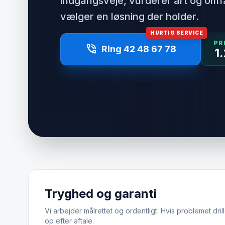
indgangsveje, vurderer art og om
vælger en løsning der holder.
HURTIG SERVICE
PR
phone_in_talk
Ring 42 48 67 78
1
Tryghed og garanti
Vi arbejder målrettet og ordentligt. Hvis problemet drill
op efter aftale.