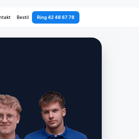
ntakt
Bestil
Ring 42 48 67 78