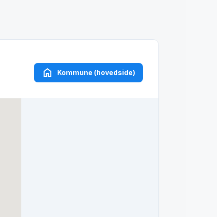
home
Kommune (hovedside)