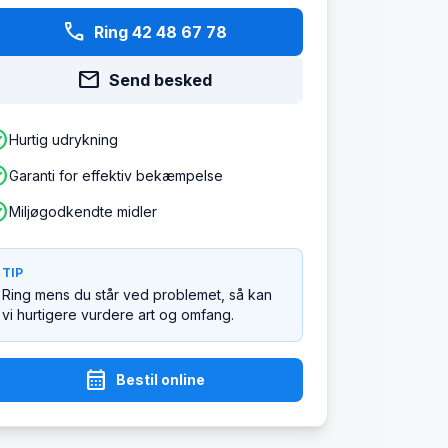
phone
Ring 42 48 67 78
mail
Send besked
ircle
Hurtig udrykning
ircle
Garanti for effektiv bekæmpelse
ircle
Miljøgodkendte midler
TIP
Ring mens du står ved problemet, så kan
vi hurtigere vurdere art og omfang.
calendar_month
Bestil online