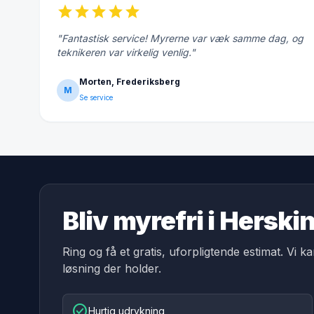
star
star
star
star
star
"Fantastisk service! Myrerne var væk samme dag, og
teknikeren var virkelig venlig."
Morten, Frederiksberg
M
Se service
Bliv myrefri i Herski
Ring og få et gratis, uforpligtende estimat. Vi k
løsning der holder.
check_circle
Hurtig udrykning