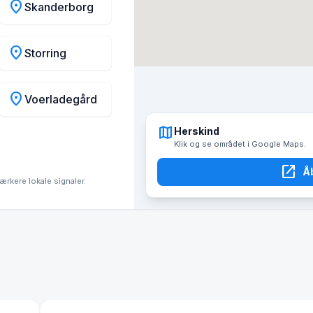
location_on
Skanderborg
location_on
Storring
location_on
Voerladegård
map
Herskind
Klik og se området i Google Maps.
open_in_new
Å
tærkere lokale signaler.