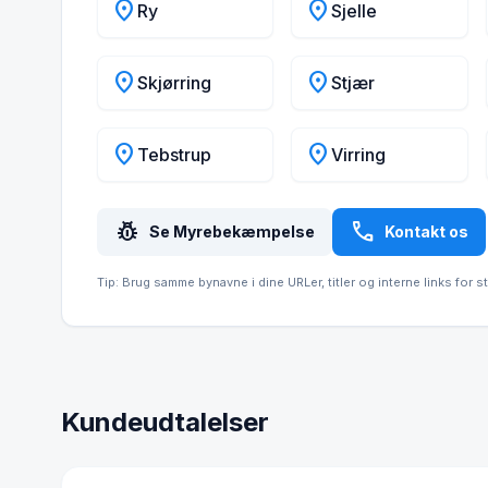
location_on
location_on
Ry
Sjelle
location_on
location_on
Skjørring
Stjær
location_on
location_on
Tebstrup
Virring
pest_control
call
Se Myrebekæmpelse
Kontakt os
Tip: Brug samme bynavne i dine URLer, titler og interne links for s
Kundeudtalelser