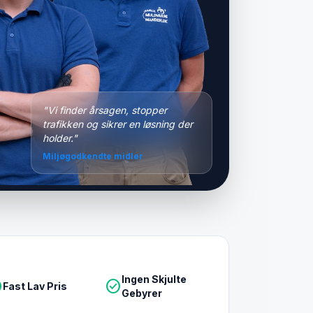
"Vi finder årsagen, stopper
trafikken og sikrer en løsning der
holder."
Miljøgodkendte midler
Ingen Skjulte
le
check_circle
Fast Lav Pris
Gebyrer