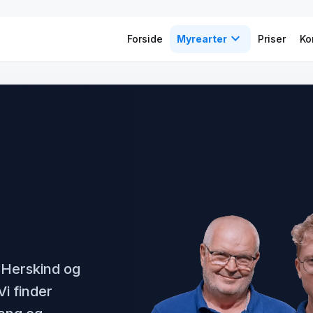
expand_more
Forside
Myrearter
Priser
Ko
 Herskind og
i finder