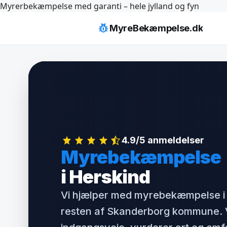
Hop
Myrerbekæmpelse med garanti – hele jylland og fyn
til
pest_control
MyreBekæmpelse.dk
indhold
4.9/5 anmeldelser
Myrebekæmpelse
i Herskind
Vi hjælper med myrebekæmpelse i
resten af Skanderborg kommune. V