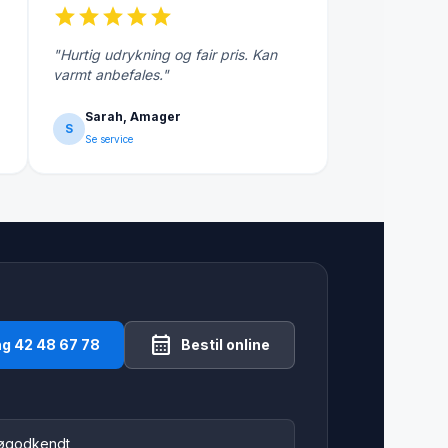
star
star
star
star
star
"Hurtig udrykning og fair pris. Kan
varmt anbefales."
Sarah, Amager
S
Se service
calendar_month
ng 42 48 67 78
Bestil online
jøgodkendt