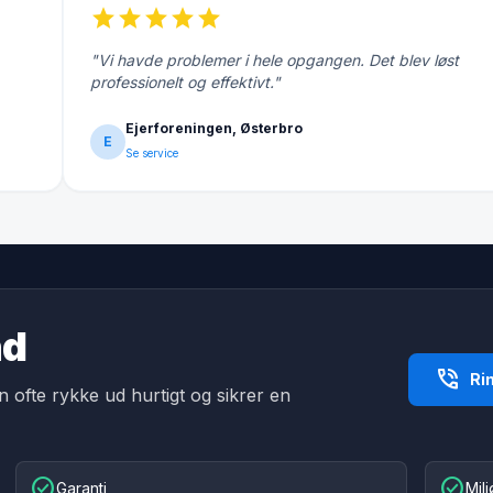
star
star
star
star
star
"Vi havde problemer i hele opgangen. Det blev løst
professionelt og effektivt."
Ejerforeningen, Østerbro
E
Se service
nd
phone_in_talk
Ri
an ofte rykke ud hurtigt og sikrer en
check_circle
check_circle
Garanti
Mil