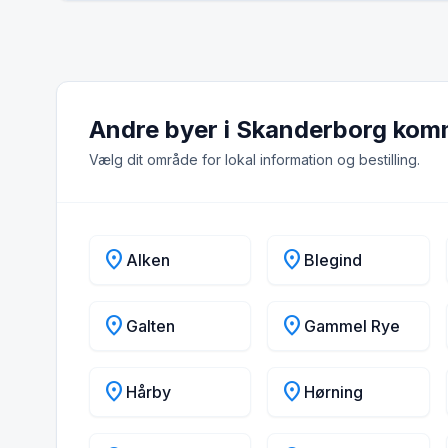
Andre byer i Skanderborg ko
Vælg dit område for lokal information og bestilling.
location_on
location_on
Alken
Blegind
location_on
location_on
Galten
Gammel Rye
location_on
location_on
Hårby
Hørning