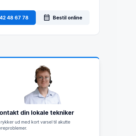
calendar_month
 42 48 67 78
Bestil online
ontakt din lokale tekniker
 rykker ud med kort varsel til akutte
reproblemer.