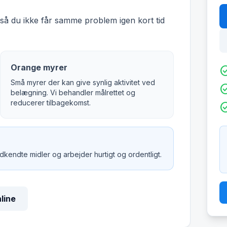
å du ikke får samme problem igen kort tid
Orange myrer
check_c
Små myrer der kan give synlig aktivitet ved
check_c
belægning. Vi behandler målrettet og
reducerer tilbagekomst.
check_c
godkendte midler og arbejder hurtigt og ordentligt.
nline