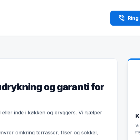
phone_in_talk
Ring
udrykning og garanti for
l eller inde i køkken og bryggers. Vi hjælper
K
Vi
my
yrer omkring terrasser, fliser og sokkel,