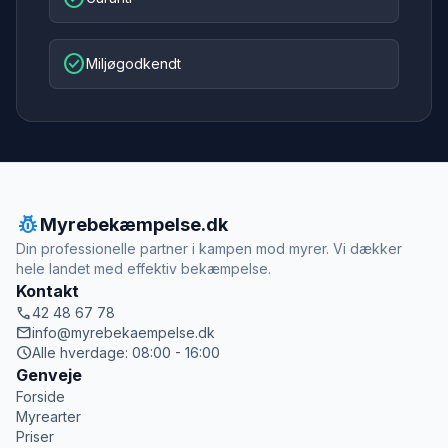
check_circle
Miljøgodkendt
pest_control
Myrebekæmpelse.dk
Din professionelle partner i kampen mod myrer. Vi dækker
hele landet med effektiv bekæmpelse.
Kontakt
call
42 48 67 78
mail
info@myrebekaempelse.dk
schedule
Alle hverdage: 08:00 - 16:00
Genveje
Forside
Myrearter
Priser