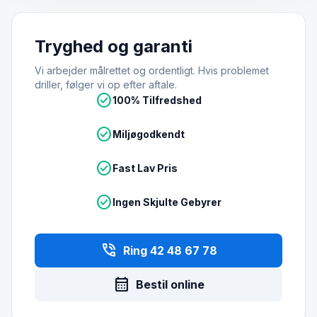
Tryghed og garanti
Vi arbejder målrettet og ordentligt. Hvis problemet
driller, følger vi op efter aftale.
check_circle
100% Tilfredshed
check_circle
Miljøgodkendt
check_circle
Fast Lav Pris
check_circle
Ingen Skjulte Gebyrer
phone_in_talk
Ring 42 48 67 78
calendar_month
Bestil online