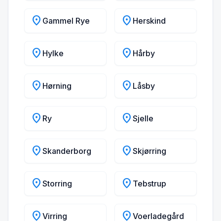
location_on
location_on
Gammel Rye
Herskind
location_on
location_on
Hylke
Hårby
location_on
location_on
Hørning
Låsby
location_on
location_on
Ry
Sjelle
location_on
location_on
Skanderborg
Skjørring
location_on
location_on
Storring
Tebstrup
location_on
location_on
Virring
Voerladegård