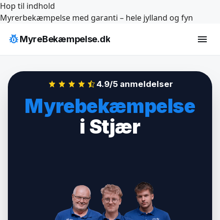
Hop til indhold
Myrerbekæmpelse med garanti – hele jylland og fyn
pest_control
menu
MyreBekæmpelse.dk
4.9/5 anmeldelser
Myrebekæmpelse
i Stjær