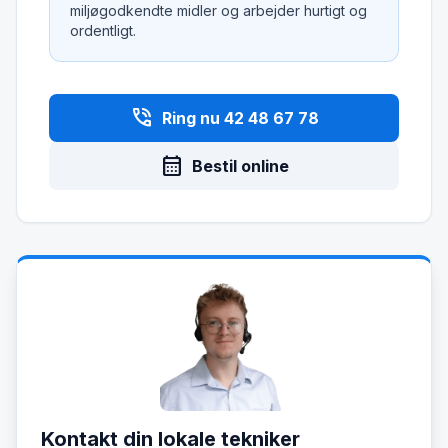
miljøgodkendte midler og arbejder hurtigt og
ordentligt.
phone_in_talk
Ring nu 42 48 67 78
calendar_month
Bestil online
Kontakt din lokale tekniker