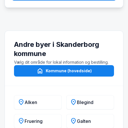
Andre byer i Skanderborg
kommune
Vælg dit område for lokal information og bestilling.
home
Kommune (hovedside)
location_on
location_on
Alken
Blegind
location_on
location_on
Fruering
Galten