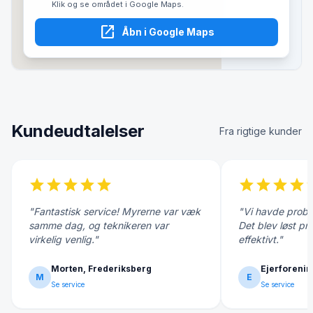
Klik og se området i Google Maps.
open_in_new
Åbn i Google Maps
Kundeudtalelser
Fra rigtige kunder
star
star
star
star
star
star
star
star
star
s
"Fantastisk service! Myrerne var væk
"Vi havde probl
samme dag, og teknikeren var
Det blev løst pr
virkelig venlig."
effektivt."
Morten, Frederiksberg
Ejerforenin
M
E
Se service
Se service