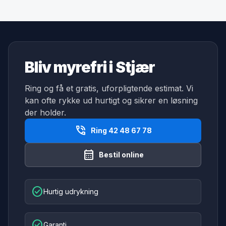
Bliv myrefri i Stjær
Ring og få et gratis, uforpligtende estimat. Vi
kan ofte rykke ud hurtigt og sikrer en løsning
der holder.
phone_in_talk
Ring 42 48 67 78
calendar_month
Bestil online
check_circle
Hurtig udrykning
check_circle
Garanti