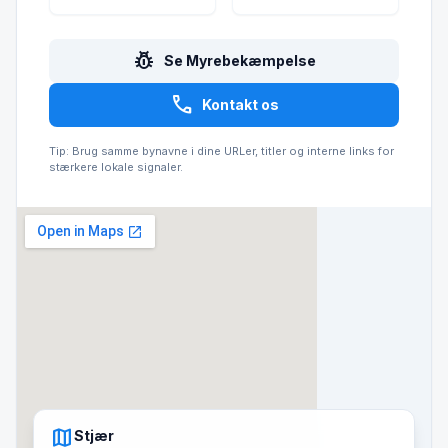
pest_control
Se Myrebekæmpelse
call
Kontakt os
Tip: Brug samme bynavne i dine URLer, titler og interne links for
stærkere lokale signaler.
map
Stjær