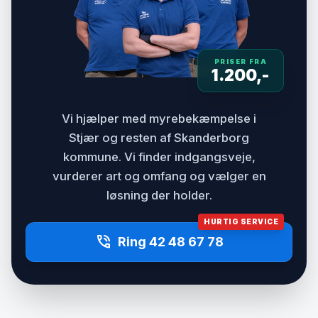
PRISER FRA
1.200,-
Vi hjælper med myrebekæmpelse i
Stjær og resten af Skanderborg
kommune. Vi finder indgangsveje,
vurderer art og omfang og vælger en
løsning der holder.
HURTIG SERVICE
phone_in_talk
Ring 42 48 67 78