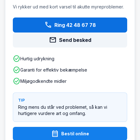
Vi rykker ud med kort varsel til akutte myreproblemer.
phone
Ring 42 48 67 78
mail
Send besked
check_circle
Hurtig udrykning
check_circle
Garanti for effektiv bekæmpelse
check_circle
Miljøgodkendte midler
TIP
Ring mens du står ved problemet, så kan vi
hurtigere vurdere art og omfang.
calendar_month
Bestil online