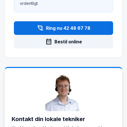
ordentligt.
phone_in_talk
Ring nu 42 48 67 78
calendar_month
Bestil online
Kontakt din lokale tekniker