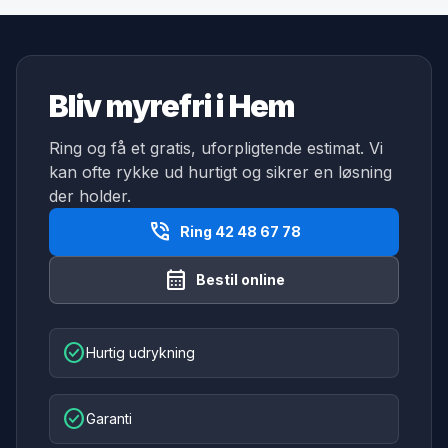
Bliv myrefri i Hem
Ring og få et gratis, uforpligtende estimat. Vi
kan ofte rykke ud hurtigt og sikrer en løsning
der holder.
phone_in_talk
Ring 42 48 67 78
calendar_month
Bestil online
check_circle
Hurtig udrykning
check_circle
Garanti