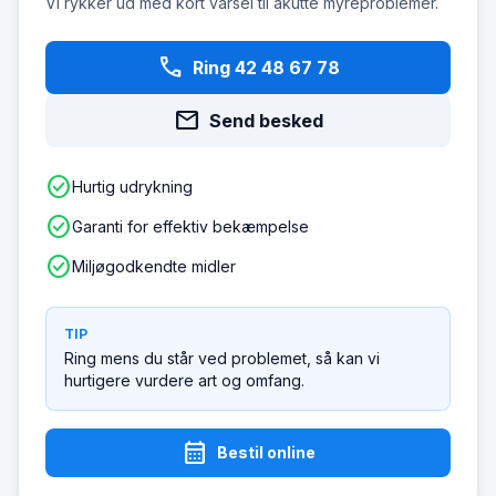
Vi rykker ud med kort varsel til akutte myreproblemer.
phone
Ring 42 48 67 78
mail
Send besked
check_circle
Hurtig udrykning
check_circle
Garanti for effektiv bekæmpelse
check_circle
Miljøgodkendte midler
TIP
Ring mens du står ved problemet, så kan vi
hurtigere vurdere art og omfang.
calendar_month
Bestil online