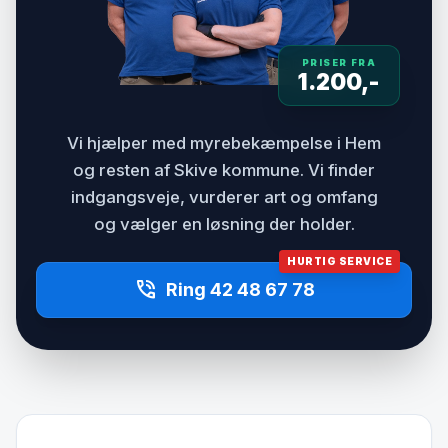
PRISER FRA
1.200,-
Vi hjælper med myrebekæmpelse i Hem
og resten af Skive kommune. Vi finder
indgangsveje, vurderer art og omfang
og vælger en løsning der holder.
HURTIG SERVICE
phone_in_talk
Ring 42 48 67 78