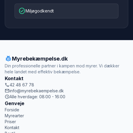
check_circle
Miljøgodkendt
pest_control
Myrebekæmpelse.dk
Din professionelle partner i kampen mod myrer. Vi dækker
hele landet med effektiv bekæmpelse.
Kontakt
call
42 48 67 78
mail
info@myrebekaempelse.dk
schedule
Alle hverdage: 08:00 - 16:00
Genveje
Forside
Myrearter
Priser
Kontakt