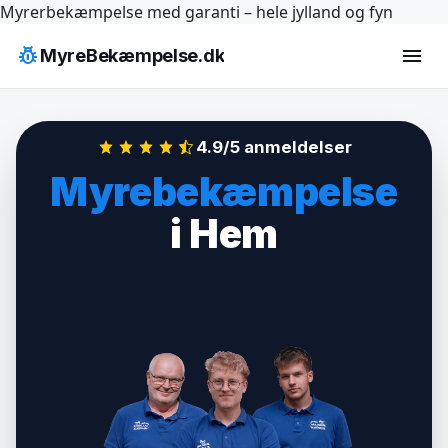
Hop
Myrerbekæmpelse med garanti – hele jylland og fyn
til
pest_control
menu
MyreBekæmpelse.dk
indhold
4.9/5 anmeldelser
Myrebekæmpelse
i Hem