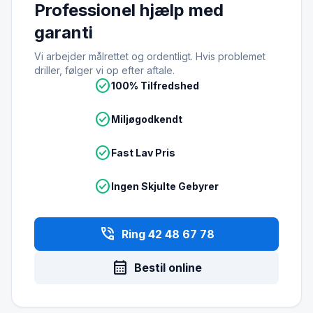
Professionel hjælp med
garanti
Vi arbejder målrettet og ordentligt. Hvis problemet
driller, følger vi op efter aftale.
check_circle
100% Tilfredshed
check_circle
Miljøgodkendt
check_circle
Fast Lav Pris
check_circle
Ingen Skjulte Gebyrer
phone_in_talk
Ring 42 48 67 78
calendar_month
Bestil online