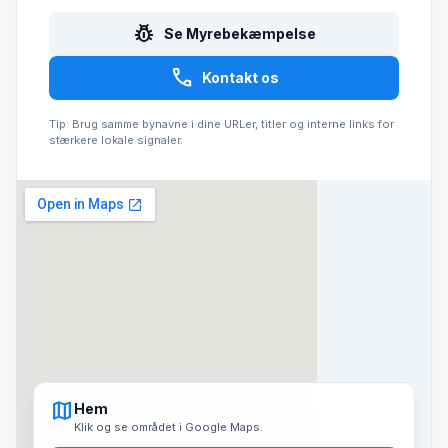
pest_control
Se Myrebekæmpelse
call
Kontakt os
Tip: Brug samme bynavne i dine URLer, titler og interne links for
stærkere lokale signaler.
map
Hem
Klik og se området i Google Maps.