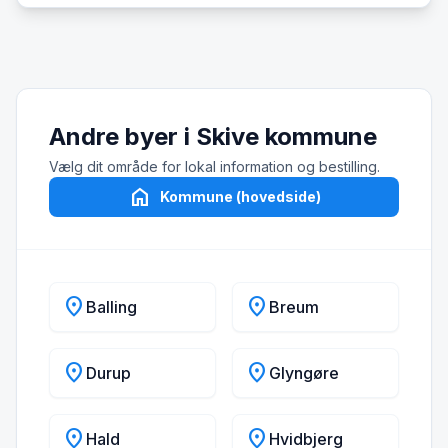
Andre byer i Skive kommune
Vælg dit område for lokal information og bestilling.
home
Kommune (hovedside)
location_on
location_on
Balling
Breum
location_on
location_on
Durup
Glyngøre
location_on
location_on
Hald
Hvidbjerg