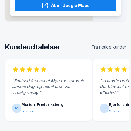
open_in_new
Åbn i Google Maps
Kundeudtalelser
Fra rigtige kunder
star
star
star
star
star
star
star
star
star
s
"Fantastisk service! Myrerne var væk
"Vi havde probl
samme dag, og teknikeren var
Det blev løst pr
virkelig venlig."
effektivt."
Morten, Frederiksberg
Ejerforenin
M
E
Se service
Se service