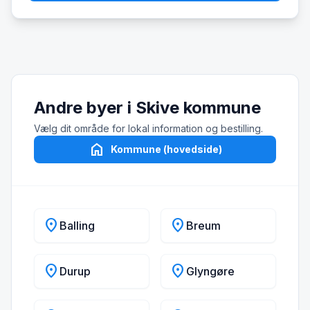
Andre byer i Skive kommune
Vælg dit område for lokal information og bestilling.
home
Kommune (hovedside)
location_on
location_on
Balling
Breum
location_on
location_on
Durup
Glyngøre