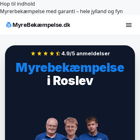
Hop til indhold
Myrerbekæmpelse med garanti – hele jylland og fyn
pest_control
menu
MyreBekæmpelse.dk
4.9/5 anmeldelser
Myrebekæmpelse
i Roslev