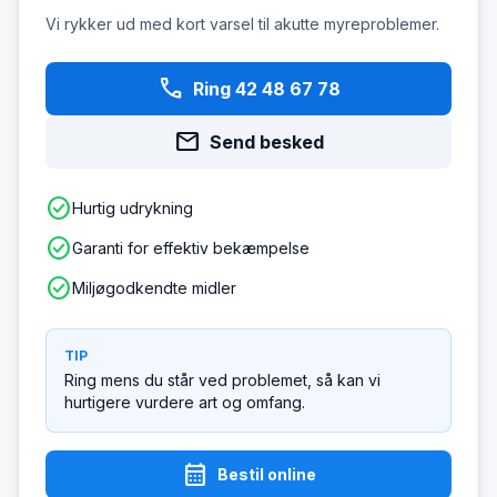
Vi rykker ud med kort varsel til akutte myreproblemer.
phone
Ring 42 48 67 78
mail
Send besked
check_circle
Hurtig udrykning
check_circle
Garanti for effektiv bekæmpelse
check_circle
Miljøgodkendte midler
TIP
Ring mens du står ved problemet, så kan vi
hurtigere vurdere art og omfang.
calendar_month
Bestil online