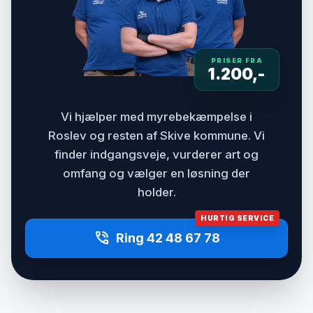
PRISER FRA
1.200,-
Vi hjælper med myrebekæmpelse i
Roslev og resten af Skive kommune. Vi
finder indgangsveje, vurderer art og
omfang og vælger en løsning der
holder.
HURTIG SERVICE
phone_in_talk
Ring 42 48 67 78