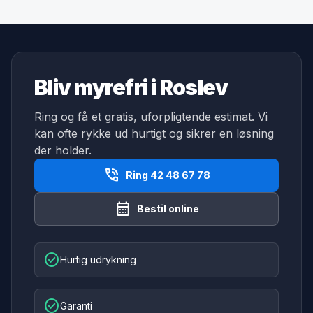
Bliv myrefri i Roslev
Ring og få et gratis, uforpligtende estimat. Vi
kan ofte rykke ud hurtigt og sikrer en løsning
der holder.
phone_in_talk
Ring 42 48 67 78
calendar_month
Bestil online
check_circle
Hurtig udrykning
check_circle
Garanti