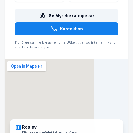
pest_control
Se Myrebekæmpelse
call
Kontakt os
Tip: Brug samme bynavne i dine URLer, titler og interne links for
stærkere lokale signaler.
map
Roslev
Klik og se området i Google Maps.