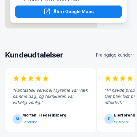
open_in_new
Åbn i Google Maps
Kundeudtalelser
Fra rigtige kunder
star
star
star
star
star
star
star
star
star
s
"Fantastisk service! Myrerne var væk
"Vi havde probl
samme dag, og teknikeren var
Det blev løst pr
virkelig venlig."
effektivt."
Morten, Frederiksberg
Ejerforenin
M
E
Se service
Se service