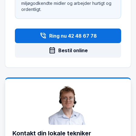
miljøgodkendte midler og arbejder hurtigt og
ordentligt.
phone_in_talk
Ring nu 42 48 67 78
calendar_month
Bestil online
Kontakt din lokale tekniker