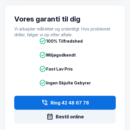
Vores garanti til dig
Vi arbejder målrettet og ordentligt. Hvis problemet
driller, følger vi op efter aftale.
check_circle
100% Tilfredshed
check_circle
Miljøgodkendt
check_circle
Fast Lav Pris
check_circle
Ingen Skjulte Gebyrer
phone_in_talk
Ring 42 48 67 78
calendar_month
Bestil online