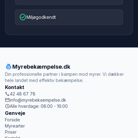
check_circle
Miljøgodkendt
pest_control
Myrebekæmpelse.dk
Din professionelle partner i kampen mod myrer. Vi dækker
hele landet med effektiv bekæmpelse.
Kontakt
call
42 48 67 78
mail
info@myrebekaempelse.dk
schedule
Alle hverdage: 08:00 - 16:00
Genveje
Forside
Myrearter
Priser