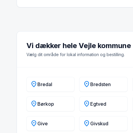
Vi dækker hele Vejle kommune
Vælg dit område for lokal information og bestilling.
location_on
location_on
Bredal
Bredsten
location_on
location_on
Børkop
Egtved
location_on
location_on
Give
Givskud