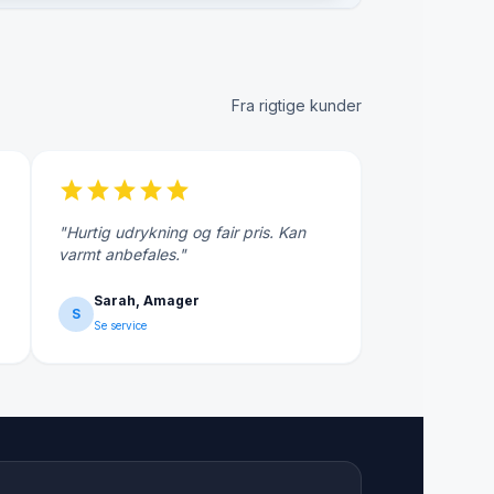
Fra rigtige kunder
star
star
star
star
star
"Hurtig udrykning og fair pris. Kan
varmt anbefales."
Sarah, Amager
S
Se service