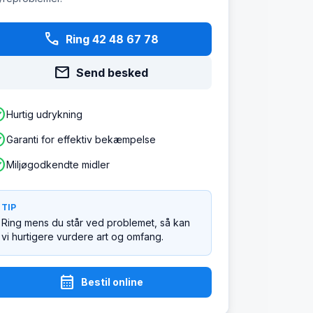
phone
Ring 42 48 67 78
mail
Send besked
ircle
Hurtig udrykning
ircle
Garanti for effektiv bekæmpelse
ircle
Miljøgodkendte midler
TIP
Ring mens du står ved problemet, så kan
vi hurtigere vurdere art og omfang.
calendar_month
Bestil online