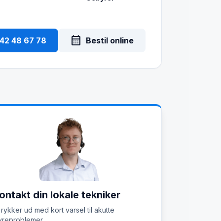
calendar_month
 42 48 67 78
Bestil online
ontakt din lokale tekniker
 rykker ud med kort varsel til akutte
reproblemer.