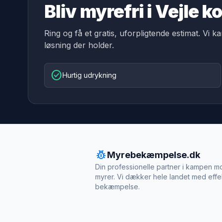
Bliv myrefri i Vejle
Ring og få et gratis, uforpligtende estimat. Vi k
løsning der holder.
check_circle
Hurtig udrykning
pest_control
Myrebekæmpelse.dk
Din professionelle partner i kampen m
myrer. Vi dækker hele landet med effe
bekæmpelse.