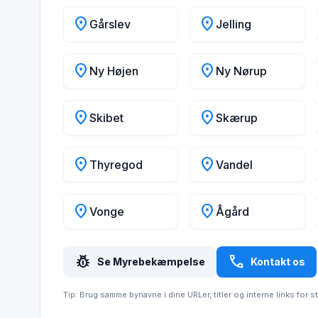
location_on
location_on
Gårslev
Jelling
location_on
location_on
Ny Højen
Ny Nørup
location_on
location_on
Skibet
Skærup
location_on
location_on
Thyregod
Vandel
location_on
location_on
Vonge
Ågård
pest_control
call
Se Myrebekæmpelse
Kontakt os
Tip: Brug samme bynavne i dine URLer, titler og interne links for s