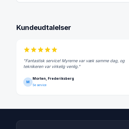
Kundeudtalelser
star
star
star
star
star
"Fantastisk service! Myrerne var væk samme dag, og
teknikeren var virkelig venlig."
Morten, Frederiksberg
M
Se service