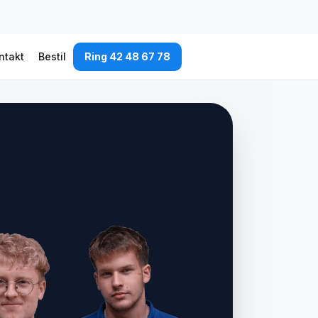
ntakt
Bestil
Ring 42 48 67 78