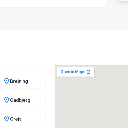
location_on
Brejning
location_on
Gadbjerg
location_on
Grejs