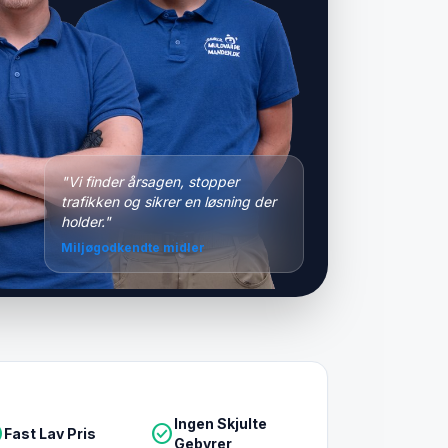
"Vi finder årsagen, stopper
trafikken og sikrer en løsning der
holder."
Miljøgodkendte midler
Ingen Skjulte
le
check_circle
Fast Lav Pris
Gebyrer