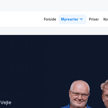
expand_more
Forside
Myrearter
Priser
Ko
Vejle