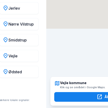
location_on
Jerlev
location_on
Nørre Vilstrup
location_on
Smidstrup
location_on
Vejle
location_on
Ødsted
map
Vejle kommune
Klik og se området i Google Maps.
open_in_new
Å
tærkere lokale signaler.