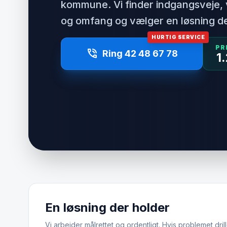
kommune. Vi finder indgangsveje, 
og omfang og vælger en løsning de
HURTIG SERVICE
PR
phone_in_talk
Ring 42 48 67 78
1
En løsning der holder
Vi arbejder målrettet og ordentligt. Hvis problemet drill