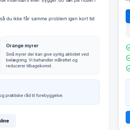
øde indendørs eller bygger bo tæt på huset i
å du ikke får samme problem igen kort tid
Orange myrer
check_c
Små myrer der kan give synlig aktivitet ved
check_c
belægning. Vi behandler målrettet og
reducerer tilbagekomst.
check_c
 og praktiske råd til forebyggelse.
nline