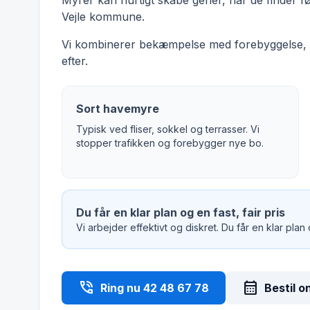
Myrer kan hurtigt skabe gener, når de finder f
Vejle kommune.
Vi kombinerer bekæmpelse med forebyggelse, s
efter.
Sort havemyre
Typisk ved fliser, sokkel og terrasser. Vi
stopper trafikken og forebygger nye bo.
Du får en klar plan og en fast, fair pris
Vi arbejder effektivt og diskret. Du får en klar plan
phone_in_talk
calendar_month
Ring nu 42 48 67 78
Bestil o