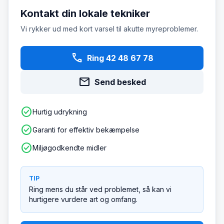
Kontakt din lokale tekniker
Vi rykker ud med kort varsel til akutte myreproblemer.
phone
Ring 42 48 67 78
mail
Send besked
check_circle
Hurtig udrykning
check_circle
Garanti for effektiv bekæmpelse
check_circle
Miljøgodkendte midler
TIP
Ring mens du står ved problemet, så kan vi
hurtigere vurdere art og omfang.