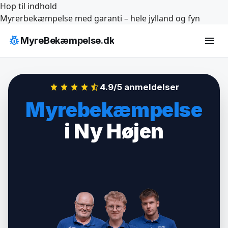
Hop til indhold
Myrerbekæmpelse med garanti – hele jylland og fyn
pest_control
menu
MyreBekæmpelse.dk
4.9/5 anmeldelser
Myrebekæmpelse
i Ny Højen