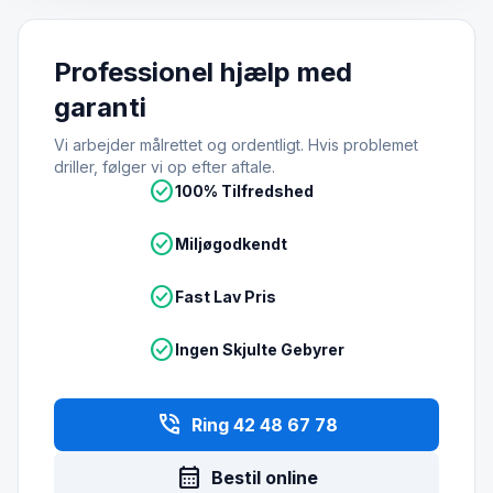
Professionel hjælp med
garanti
Vi arbejder målrettet og ordentligt. Hvis problemet
driller, følger vi op efter aftale.
check_circle
100% Tilfredshed
check_circle
Miljøgodkendt
check_circle
Fast Lav Pris
check_circle
Ingen Skjulte Gebyrer
phone_in_talk
Ring 42 48 67 78
calendar_month
Bestil online