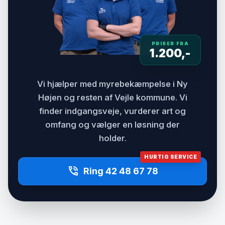
PRISER FRA
1.200,-
Vi hjælper med myrebekæmpelse i Ny
Højen og resten af Vejle kommune. Vi
finder indgangsveje, vurderer art og
omfang og vælger en løsning der
holder.
HURTIG SERVICE
phone_in_talk
Ring 42 48 67 78