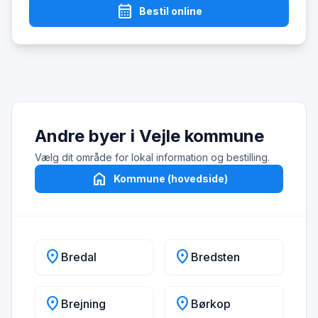
calendar_month
Bestil online
Andre byer i Vejle kommune
Vælg dit område for lokal information og bestilling.
home
Kommune (hovedside)
location_on
location_on
Bredal
Bredsten
location_on
location_on
Brejning
Børkop