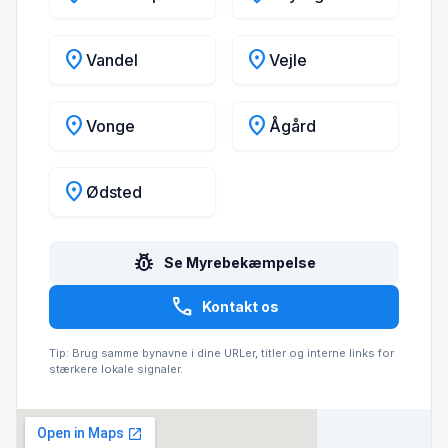
location_on
location_on
Vandel
Vejle
location_on
location_on
Vonge
Ågård
location_on
Ødsted
pest_control
Se Myrebekæmpelse
call
Kontakt os
Tip: Brug samme bynavne i dine URLer, titler og interne links for
stærkere lokale signaler.