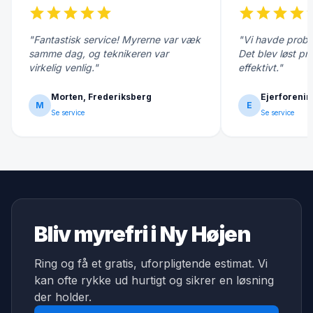
star
star
star
star
star
star
star
star
star
s
"Fantastisk service! Myrerne var væk
"Vi havde probl
samme dag, og teknikeren var
Det blev løst pr
virkelig venlig."
effektivt."
Morten, Frederiksberg
Ejerforenin
M
E
Se service
Se service
Bliv myrefri i Ny Højen
Ring og få et gratis, uforpligtende estimat. Vi
kan ofte rykke ud hurtigt og sikrer en løsning
der holder.