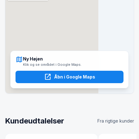
map
Ny Højen
Klik og se området i Google Maps.
open_in_new
Åbn i Google Maps
Kundeudtalelser
Fra rigtige kunder