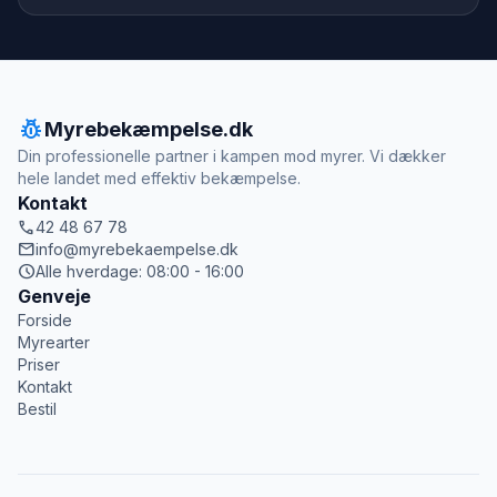
pest_control
Myrebekæmpelse.dk
Din professionelle partner i kampen mod myrer. Vi dækker
hele landet med effektiv bekæmpelse.
Kontakt
call
42 48 67 78
mail
info@myrebekaempelse.dk
schedule
Alle hverdage: 08:00 - 16:00
Genveje
Forside
Myrearter
Priser
Kontakt
Bestil