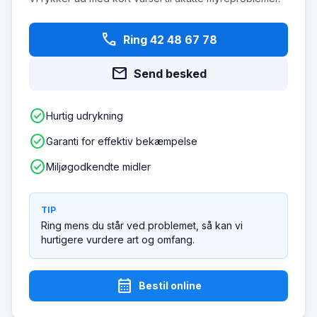
phone
Ring 42 48 67 78
mail
Send besked
check_circle
Hurtig udrykning
check_circle
Garanti for effektiv bekæmpelse
check_circle
Miljøgodkendte midler
TIP
Ring mens du står ved problemet, så kan vi
hurtigere vurdere art og omfang.
calendar_month
Bestil online