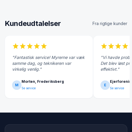
Kundeudtalelser
Fra rigtige kunder
star
star
star
star
star
star
star
star
star
s
"Fantastisk service! Myrerne var væk
"Vi havde probl
samme dag, og teknikeren var
Det blev løst pr
virkelig venlig."
effektivt."
Morten, Frederiksberg
Ejerforenin
M
E
Se service
Se service