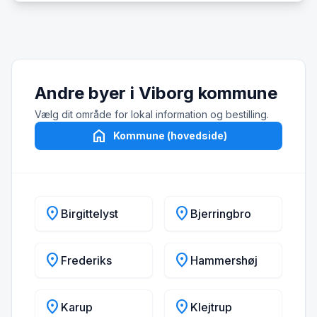
Andre byer i Viborg kommune
Vælg dit område for lokal information og bestilling.
home
Kommune (hovedside)
location_on
location_on
Birgittelyst
Bjerringbro
location_on
location_on
Frederiks
Hammershøj
location_on
location_on
Karup
Klejtrup