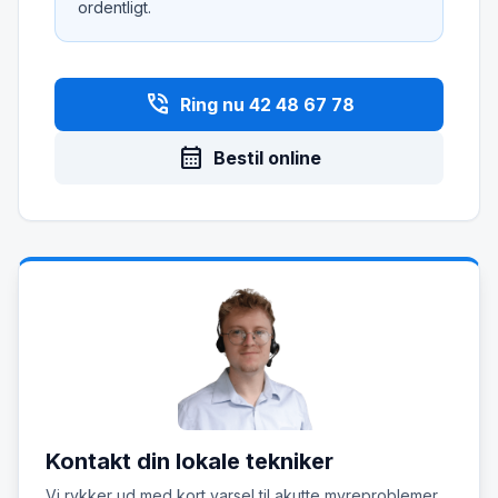
ordentligt.
phone_in_talk
Ring nu 42 48 67 78
calendar_month
Bestil online
Kontakt din lokale tekniker
Vi rykker ud med kort varsel til akutte myreproblemer.