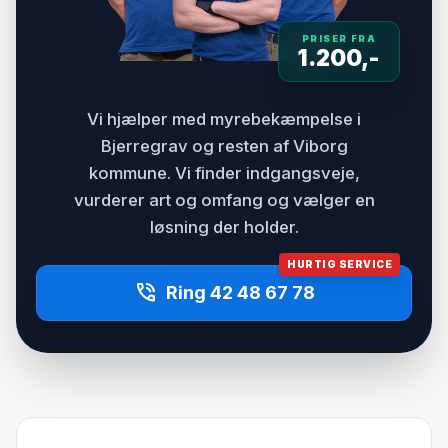
PRISER FRA
1.200,-
Vi hjælper med myrebekæmpelse i
Bjerregrav og resten af Viborg
kommune. Vi finder indgangsveje,
vurderer art og omfang og vælger en
løsning der holder.
HURTIG SERVICE
phone_in_talk
Ring 42 48 67 78