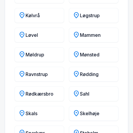
location_on
location_on
Kølvrå
Løgstrup
location_on
location_on
Løvel
Mammen
location_on
location_on
Møldrup
Mønsted
location_on
location_on
Ravnstrup
Rødding
location_on
location_on
Rødkærsbro
Sahl
location_on
location_on
Skals
Skelhøje