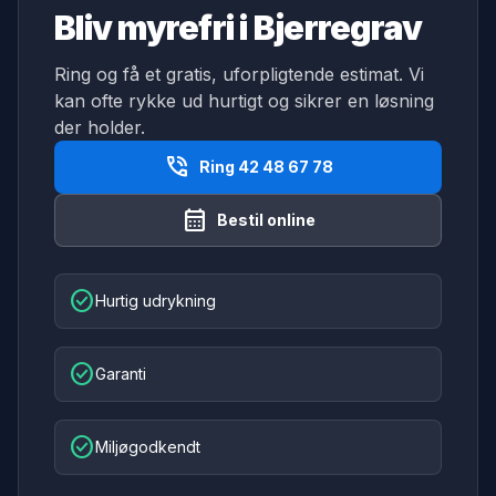
Bliv myrefri i Bjerregrav
Ring og få et gratis, uforpligtende estimat. Vi
kan ofte rykke ud hurtigt og sikrer en løsning
der holder.
phone_in_talk
Ring 42 48 67 78
calendar_month
Bestil online
check_circle
Hurtig udrykning
check_circle
Garanti
check_circle
Miljøgodkendt