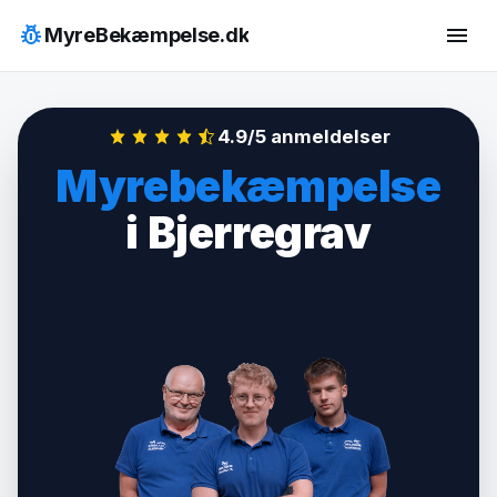
Hop
pest_control
menu
MyreBekæmpelse.dk
til
indhold
4.9/5 anmeldelser
Myrebekæmpelse
i Bjerregrav