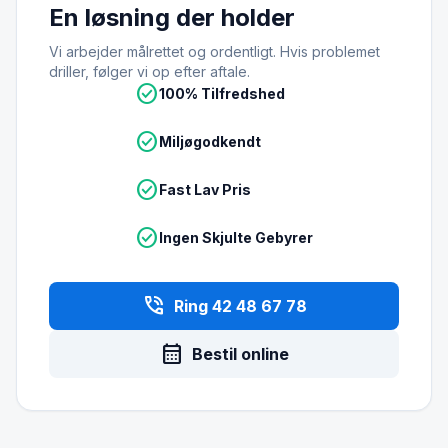
En løsning der holder
Vi arbejder målrettet og ordentligt. Hvis problemet
driller, følger vi op efter aftale.
check_circle
100% Tilfredshed
check_circle
Miljøgodkendt
check_circle
Fast Lav Pris
check_circle
Ingen Skjulte Gebyrer
phone_in_talk
Ring 42 48 67 78
calendar_month
Bestil online