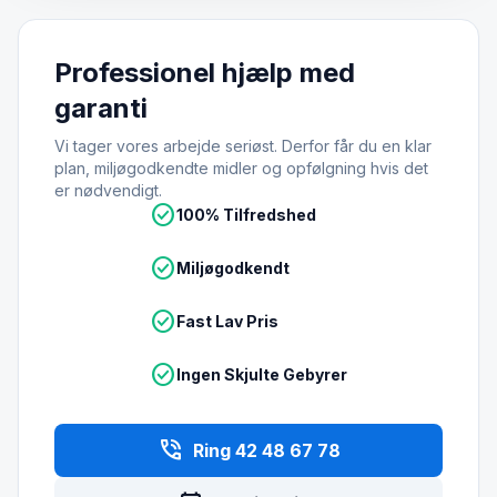
Professionel hjælp med
garanti
Vi tager vores arbejde seriøst. Derfor får du en klar
plan, miljøgodkendte midler og opfølgning hvis det
er nødvendigt.
check_circle
100% Tilfredshed
check_circle
Miljøgodkendt
check_circle
Fast Lav Pris
check_circle
Ingen Skjulte Gebyrer
phone_in_talk
Ring 42 48 67 78