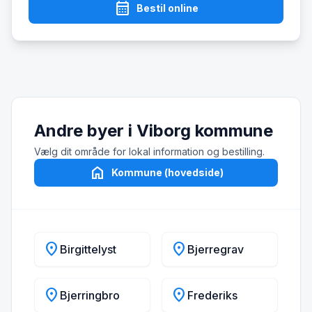
calendar_month
Bestil online
Andre byer i Viborg kommune
Vælg dit område for lokal information og bestilling.
home
Kommune (hovedside)
location_on
location_on
Birgittelyst
Bjerregrav
location_on
location_on
Bjerringbro
Frederiks