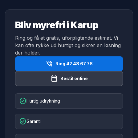
Bliv myrefri i Karup
Ring og få et gratis, uforpligtende estimat. Vi
kan ofte rykke ud hurtigt og sikrer en løsning
der holder.
phone_in_talk
Ring 42 48 67 78
calendar_month
Bestil online
check_circle
Hurtig udrykning
check_circle
Garanti