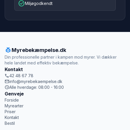
check_circle
Miljøgodkendt
pest_control
Myrebekæmpelse.dk
Din professionelle partner i kampen mod myrer. Vi dækker
hele landet med effektiv bekæmpelse.
Kontakt
call
42 48 67 78
mail
info@myrebekaempelse.dk
schedule
Alle hverdage: 08:00 - 16:00
Genveje
Forside
Myrearter
Priser
Kontakt
Bestil