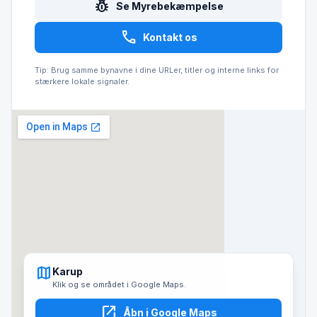
pest_control
Se Myrebekæmpelse
call
Kontakt os
Tip: Brug samme bynavne i dine URLer, titler og interne links for
stærkere lokale signaler.
map
Karup
Klik og se området i Google Maps.
open_in_new
Åbn i Google Maps