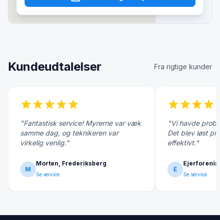
Kundeudtalelser
Fra rigtige kunder
star
star
star
star
star
star
star
star
star
s
"Fantastisk service! Myrerne var væk
"Vi havde probl
samme dag, og teknikeren var
Det blev løst pr
virkelig venlig."
effektivt."
Morten, Frederiksberg
Ejerforenin
M
E
Se service
Se service