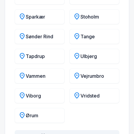
location_on
location_on
Sparkær
Stoholm
location_on
location_on
Sønder Rind
Tange
location_on
location_on
Tapdrup
Ulbjerg
location_on
location_on
Vammen
Vejrumbro
location_on
location_on
Viborg
Vridsted
location_on
Ørum