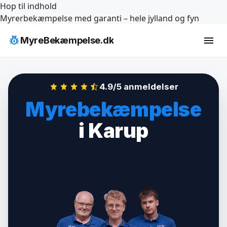
Hop til indhold
Myrerbekæmpelse med garanti – hele jylland og fyn
pest_control
menu
MyreBekæmpelse.dk
4.9/5 anmeldelser
Myrebekæmpelse
i Karup