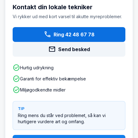
Kontakt din lokale tekniker
Vi rykker ud med kort varsel til akutte myreproblemer.
phone
Ring 42 48 67 78
mail
Send besked
check_circle
Hurtig udrykning
check_circle
Garanti for effektiv bekæmpelse
check_circle
Miljøgodkendte midler
TIP
Ring mens du står ved problemet, så kan vi
hurtigere vurdere art og omfang.