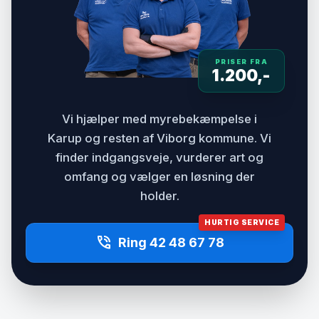
PRISER FRA
1.200,-
Vi hjælper med myrebekæmpelse i
Karup og resten af Viborg kommune. Vi
finder indgangsveje, vurderer art og
omfang og vælger en løsning der
holder.
HURTIG SERVICE
phone_in_talk
Ring 42 48 67 78