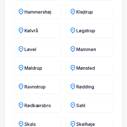
location_on
location_on
Hammershøj
Klejtrup
location_on
location_on
Kølvrå
Løgstrup
location_on
location_on
Løvel
Mammen
location_on
location_on
Møldrup
Mønsted
location_on
location_on
Ravnstrup
Rødding
location_on
location_on
Rødkærsbro
Sahl
location_on
location_on
Skals
Skelhøje