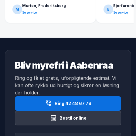
Morten, Frederiksberg
Ejerforenin
M
E
Se service
Se service
Bliv myrefri i Aabenraa
Ring og få et gratis, uforpligtende estimat. Vi
kan ofte rykke ud hurtigt og sikrer en løsning
der holder.
phone_in_talk
Ring 42 48 67 78
calendar_month
Bestil online