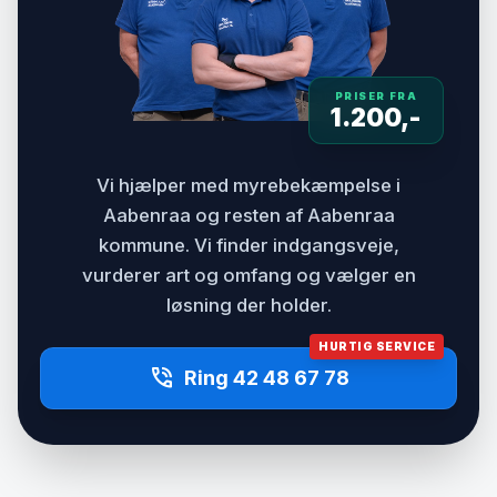
PRISER FRA
1.200,-
Vi hjælper med myrebekæmpelse i
Aabenraa og resten af Aabenraa
kommune. Vi finder indgangsveje,
vurderer art og omfang og vælger en
løsning der holder.
HURTIG SERVICE
phone_in_talk
Ring 42 48 67 78