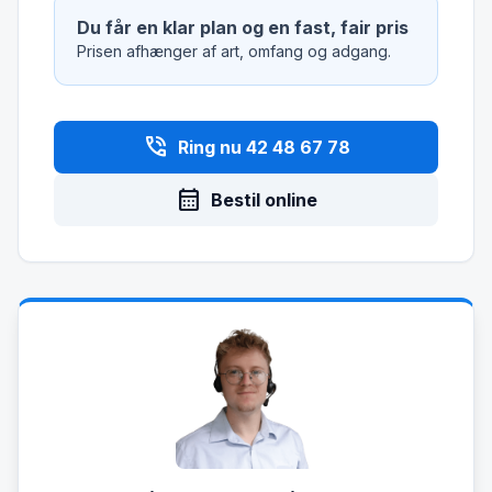
Du får en klar plan og en fast, fair pris
Prisen afhænger af art, omfang og adgang.
phone_in_talk
Ring nu 42 48 67 78
calendar_month
Bestil online