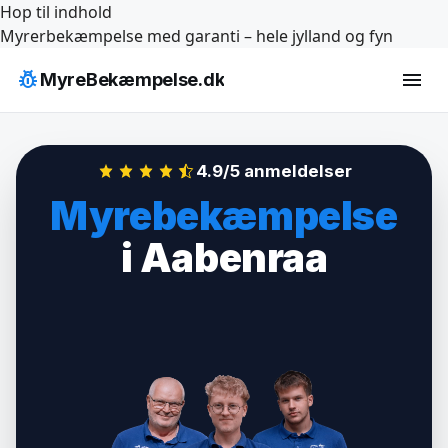
Hop til indhold
Myrerbekæmpelse med garanti – hele jylland og fyn
pest_control
menu
MyreBekæmpelse.dk
4.9/5 anmeldelser
Myrebekæmpelse
i Aabenraa