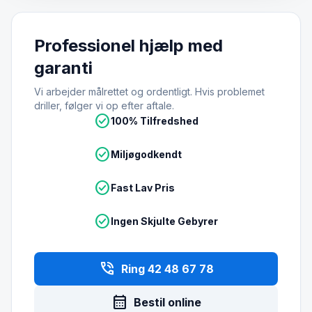
Professionel hjælp med
garanti
Vi arbejder målrettet og ordentligt. Hvis problemet
driller, følger vi op efter aftale.
check_circle
100% Tilfredshed
check_circle
Miljøgodkendt
check_circle
Fast Lav Pris
check_circle
Ingen Skjulte Gebyrer
phone_in_talk
Ring 42 48 67 78
calendar_month
Bestil online