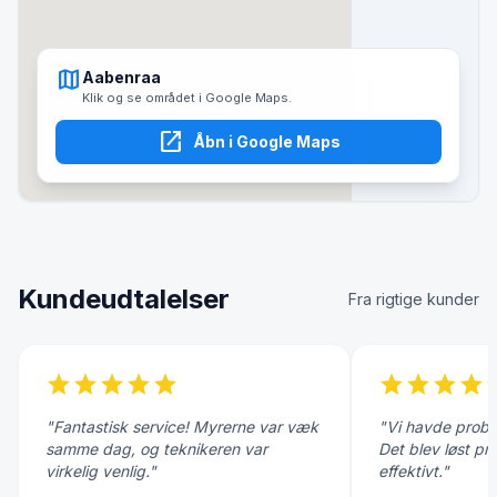
map
Aabenraa
Klik og se området i Google Maps.
open_in_new
Åbn i Google Maps
Kundeudtalelser
Fra rigtige kunder
star
star
star
star
star
star
star
star
star
s
"Fantastisk service! Myrerne var væk
"Vi havde probl
samme dag, og teknikeren var
Det blev løst pr
virkelig venlig."
effektivt."