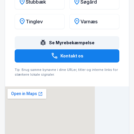
location_on
location_on
Stubbæk
Søgård
location_on
location_on
Tinglev
Varnæs
pest_control
Se Myrebekæmpelse
call
Kontakt os
Tip: Brug samme bynavne i dine URLer, titler og interne links for
stærkere lokale signaler.