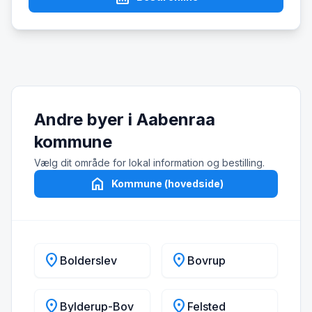
Andre byer i Aabenraa
kommune
Vælg dit område for lokal information og bestilling.
home
Kommune (hovedside)
location_on
location_on
Bolderslev
Bovrup
location_on
location_on
Bylderup-Bov
Felsted