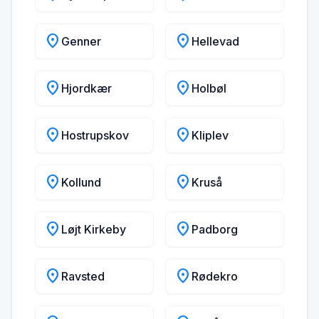
location_on
location_on
Genner
Hellevad
location_on
location_on
Hjordkær
Holbøl
location_on
location_on
Hostrupskov
Kliplev
location_on
location_on
Kollund
Kruså
location_on
location_on
Løjt Kirkeby
Padborg
location_on
location_on
Ravsted
Rødekro