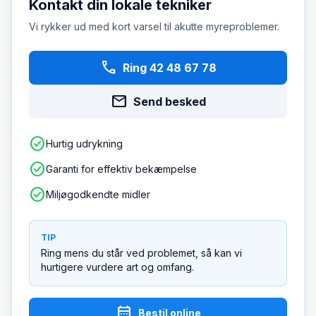
Kontakt din lokale tekniker
Vi rykker ud med kort varsel til akutte myreproblemer.
phone
Ring 42 48 67 78
mail
Send besked
check_circle
Hurtig udrykning
check_circle
Garanti for effektiv bekæmpelse
check_circle
Miljøgodkendte midler
TIP
Ring mens du står ved problemet, så kan vi
hurtigere vurdere art og omfang.
calendar_month
Bestil online