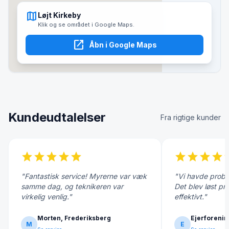
map
Løjt Kirkeby
Klik og se området i Google Maps.
open_in_new
Åbn i Google Maps
Kundeudtalelser
Fra rigtige kunder
star
star
star
star
star
star
star
star
star
s
"Fantastisk service! Myrerne var væk
"Vi havde probl
samme dag, og teknikeren var
Det blev løst pr
virkelig venlig."
effektivt."
Morten, Frederiksberg
Ejerforenin
M
E