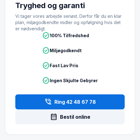
Tryghed og garanti
Vi tager vores arbejde seriøst. Derfor får du en klar
plan, miljøgodkendte midler og opfølgning hvis det
er nødvendigt.
check_circle
100% Tilfredshed
check_circle
Miljøgodkendt
check_circle
Fast Lav Pris
check_circle
Ingen Skjulte Gebyrer
phone_in_talk
Ring 42 48 67 78
calendar_month
Bestil online