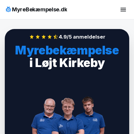
Hop
pest_control
menu
MyreBekæmpelse.dk
til
indhold
4.9/5 anmeldelser
Myrebekæmpelse
i Løjt Kirkeby