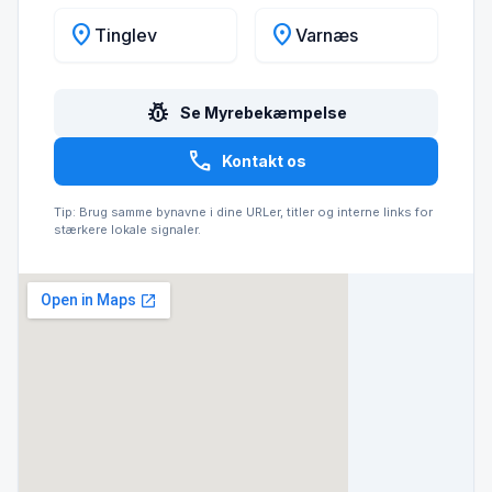
location_on
location_on
Tinglev
Varnæs
pest_control
Se Myrebekæmpelse
call
Kontakt os
Tip: Brug samme bynavne i dine URLer, titler og interne links for
stærkere lokale signaler.