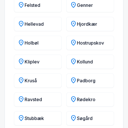
location_on
location_on
Felsted
Genner
location_on
location_on
Hellevad
Hjordkær
location_on
location_on
Holbøl
Hostrupskov
location_on
location_on
Kliplev
Kollund
location_on
location_on
Kruså
Padborg
location_on
location_on
Ravsted
Rødekro
location_on
location_on
Stubbæk
Søgård