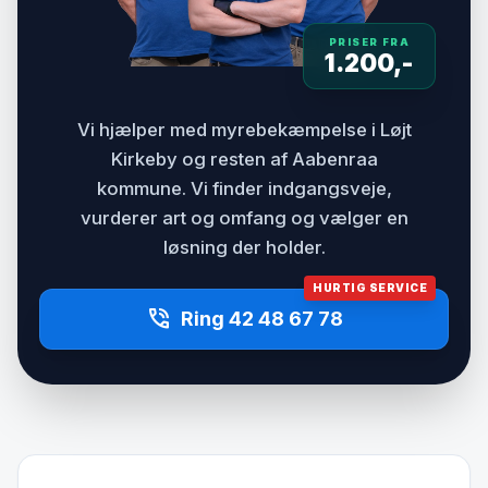
PRISER FRA
1.200,-
Vi hjælper med myrebekæmpelse i Løjt
Kirkeby og resten af Aabenraa
kommune. Vi finder indgangsveje,
vurderer art og omfang og vælger en
løsning der holder.
HURTIG SERVICE
phone_in_talk
Ring 42 48 67 78