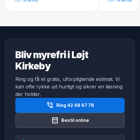
Se service
Se service
Bliv myrefri i Løjt
Kirkeby
Ring og få et gratis, uforpligtende estimat. Vi
kan ofte rykke ud hurtigt og sikrer en løsning
der holder.
phone_in_talk
Ring 42 48 67 78
calendar_month
Bestil online