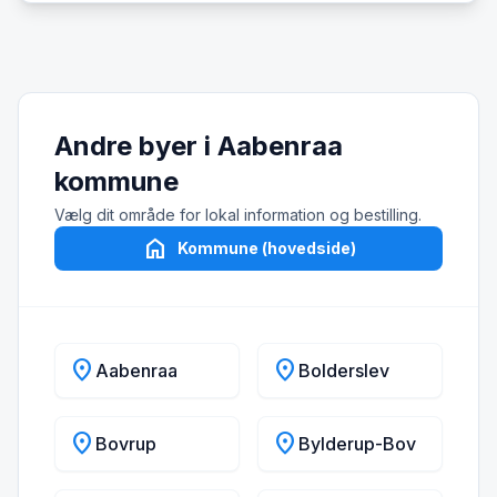
Andre byer i Aabenraa
kommune
Vælg dit område for lokal information og bestilling.
home
Kommune (hovedside)
location_on
location_on
Aabenraa
Bolderslev
location_on
location_on
Bovrup
Bylderup-Bov