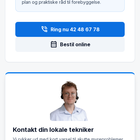
plan og praktiske råd til forebyggelse.
phone_in_talk
Ring nu 42 48 67 78
calendar_month
Bestil online
Kontakt din lokale tekniker
Vi rykker ud med kort varsel til akutte myreproblemer.