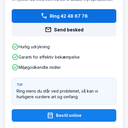
phone
Ring 42 48 67 78
mail
Send besked
check_circle
Hurtig udrykning
check_circle
Garanti for effektiv bekæmpelse
check_circle
Miljøgodkendte midler
TIP
Ring mens du står ved problemet, så kan vi
hurtigere vurdere art og omfang.
calendar_month
Bestil online