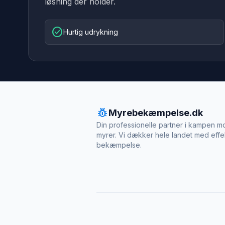
løsning der holder.
check_circle
Hurtig udrykning
pest_control
Myrebekæmpelse.dk
Din professionelle partner i kampen m
myrer. Vi dækker hele landet med effe
bekæmpelse.