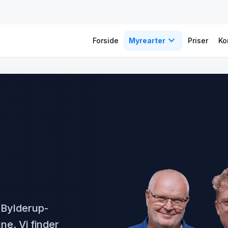
expand_more
Forside
Myrearter
Priser
Ko
 Bylderup-
e. Vi finder