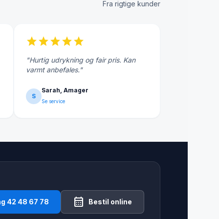
Fra rigtige kunder
star
star
star
star
star
"Hurtig udrykning og fair pris. Kan
varmt anbefales."
Sarah, Amager
S
Se service
calendar_month
ng 42 48 67 78
Bestil online