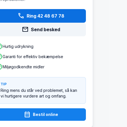
phone
Ring 42 48 67 78
mail
Send besked
ircle
Hurtig udrykning
ircle
Garanti for effektiv bekæmpelse
ircle
Miljøgodkendte midler
TIP
Ring mens du står ved problemet, så kan
vi hurtigere vurdere art og omfang.
calendar_month
Bestil online