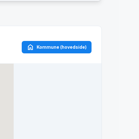
home
Kommune (hovedside)