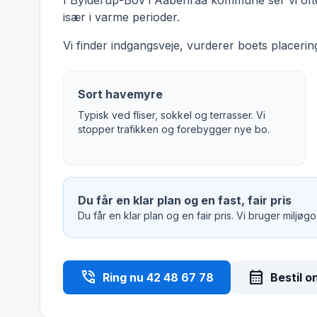
I Bylderup-Bov i Aabenraa kommune ser vi ofte 
især i varme perioder.
Vi finder indgangsveje, vurderer boets placering
Sort havemyre
Typisk ved fliser, sokkel og terrasser. Vi
stopper trafikken og forebygger nye bo.
Du får en klar plan og en fast, fair pris
Du får en klar plan og en fair pris. Vi bruger miljø
phone_in_talk
calendar_month
Ring nu 42 48 67 78
Bestil o