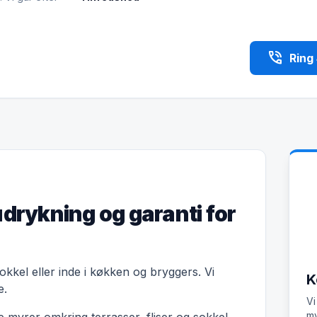
phone_in_talk
Ring
udrykning og garanti for
okkel eller inde i køkken og bryggers. Vi
K
e.
Vi
my