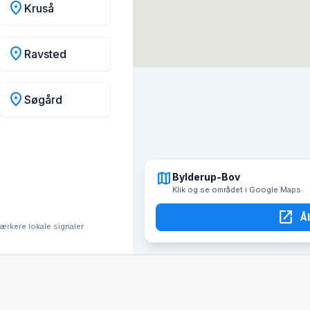
location_on
Kruså
location_on
Ravsted
location_on
Søgård
map
Bylderup-Bov
Klik og se området i Google Maps.
open_in_new
Å
tærkere lokale signaler.