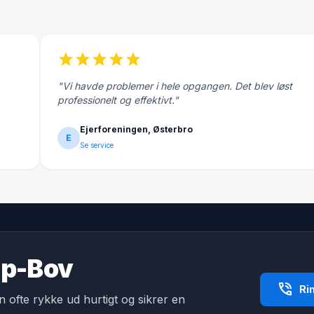
star
star
star
star
star
"Vi havde problemer i hele opgangen. Det blev løst
professionelt og effektivt."
Ejerforeningen, Østerbro
E
Se service
rup-Bov
phone_in_talk
Ri
an ofte rykke ud hurtigt og sikrer en