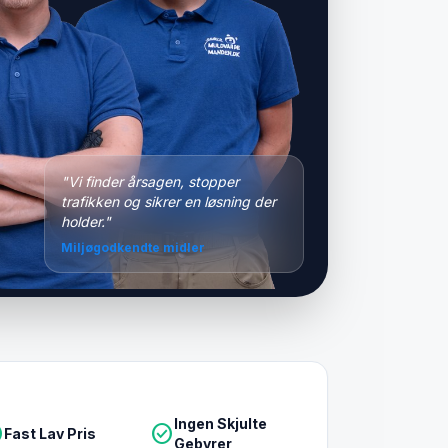
"Vi finder årsagen, stopper
trafikken og sikrer en løsning der
holder."
Miljøgodkendte midler
Ingen Skjulte
le
check_circle
Fast Lav Pris
Gebyrer