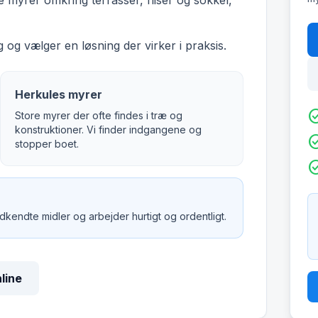
myrer omkring terrasser, fliser og sokkel,
 og vælger en løsning der virker i praksis.
Herkules myrer
check_c
Store myrer der ofte findes i træ og
konstruktioner. Vi finder indgangene og
check_c
stopper boet.
check_c
godkendte midler og arbejder hurtigt og ordentligt.
nline