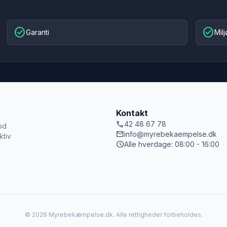
check_circle
check_circle
Garanti
Mil
Kontakt
call
42 48 67 78
od
mail
info@myrebekaempelse.dk
ktiv
schedule
Alle hverdage: 08:00 - 16:00
© 2026 Myrebekæmpelse.dk. Alle rettigheder forbeholdes.