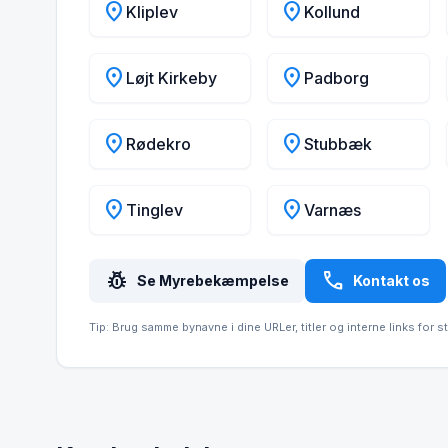
location_on
location_on
Kliplev
Kollund
location_on
location_on
Løjt Kirkeby
Padborg
location_on
location_on
Rødekro
Stubbæk
location_on
location_on
Tinglev
Varnæs
pest_control
call
Se Myrebekæmpelse
Kontakt os
Tip: Brug samme bynavne i dine URLer, titler og interne links for s