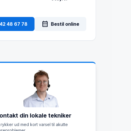
calendar_month
 42 48 67 78
Bestil online
ontakt din lokale tekniker
 rykker ud med kort varsel til akutte
reproblemer.