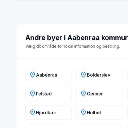
Andre byer i Aabenraa kommu
Vælg dit område for lokal information og bestilling.
location_on
location_on
Aabenraa
Bolderslev
location_on
location_on
Felsted
Genner
location_on
location_on
Hjordkær
Holbøl