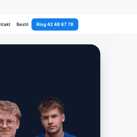
ntakt
Bestil
Ring 42 48 67 78