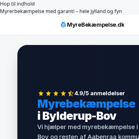
Hop til indhold
Myrerbekæmpelse med garanti – hele jylland og fyn
pest_control
MyreBekæmpelse.dk
4.9/5 anmeldelser
Myrebekæmpelse
i Bylderup-Bov
Vi hjælper med myrebekæmpelse i
Bov og resten af Aabenraa kommun