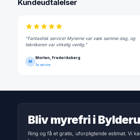
Kundeudtalelser
star
star
star
star
star
"Fantastisk service! Myrerne var væk samme dag, og
teknikeren var virkelig venlig."
Morten, Frederiksberg
M
Se service
Bliv myrefri i Bylde
Ring og få et gratis, uforpligtende estimat. Vi k