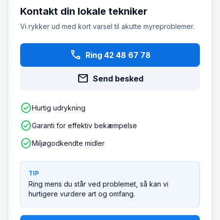
Kontakt din lokale tekniker
Vi rykker ud med kort varsel til akutte myreproblemer.
phone
Ring 42 48 67 78
mail
Send besked
check_circle
Hurtig udrykning
check_circle
Garanti for effektiv bekæmpelse
check_circle
Miljøgodkendte midler
TIP
Ring mens du står ved problemet, så kan vi
hurtigere vurdere art og omfang.