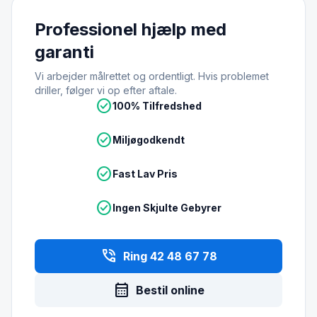
Professionel hjælp med
garanti
Vi arbejder målrettet og ordentligt. Hvis problemet
driller, følger vi op efter aftale.
check_circle
100% Tilfredshed
check_circle
Miljøgodkendt
check_circle
Fast Lav Pris
check_circle
Ingen Skjulte Gebyrer
phone_in_talk
Ring 42 48 67 78
calendar_month
Bestil online