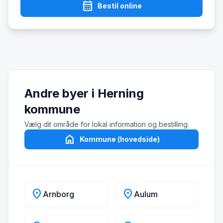
calendar_month
Bestil online
Andre byer i Herning
kommune
Vælg dit område for lokal information og bestilling.
home
Kommune (hovedside)
location_on
location_on
Arnborg
Aulum