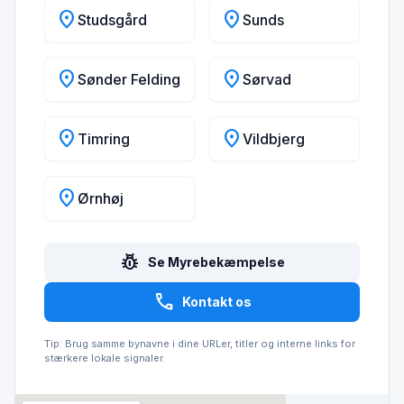
location_on
location_on
Studsgård
Sunds
location_on
location_on
Sønder Felding
Sørvad
location_on
location_on
Timring
Vildbjerg
location_on
Ørnhøj
pest_control
Se Myrebekæmpelse
call
Kontakt os
Tip: Brug samme bynavne i dine URLer, titler og interne links for
stærkere lokale signaler.