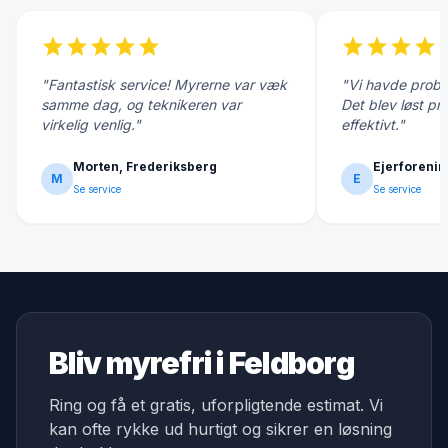
star
star
star
star
star
star
star
star
star
s
"Fantastisk service! Myrerne var væk
"Vi havde probl
samme dag, og teknikeren var
Det blev løst pr
virkelig venlig."
effektivt."
Morten, Frederiksberg
Ejerforenin
M
E
Se service
Se service
Bliv myrefri i Feldborg
Ring og få et gratis, uforpligtende estimat. Vi
kan ofte rykke ud hurtigt og sikrer en løsning