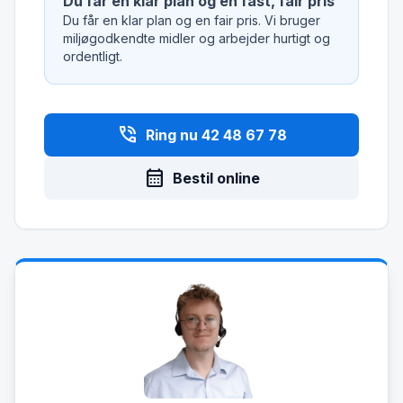
Du får en klar plan og en fast, fair pris
Du får en klar plan og en fair pris. Vi bruger
miljøgodkendte midler og arbejder hurtigt og
ordentligt.
phone_in_talk
Ring nu 42 48 67 78
calendar_month
Bestil online