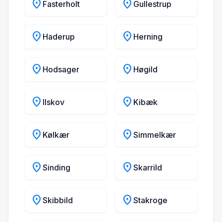
location_on
location_on
Fasterholt
Gullestrup
location_on
location_on
Haderup
Herning
location_on
location_on
Hodsager
Høgild
location_on
location_on
Ilskov
Kibæk
location_on
location_on
Kølkær
Simmelkær
location_on
location_on
Sinding
Skarrild
location_on
location_on
Skibbild
Stakroge