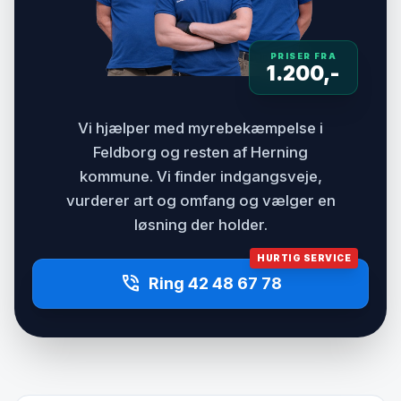
PRISER FRA
1.200,-
Vi hjælper med myrebekæmpelse i
Feldborg og resten af Herning
kommune. Vi finder indgangsveje,
vurderer art og omfang og vælger en
løsning der holder.
HURTIG SERVICE
phone_in_talk
Ring 42 48 67 78