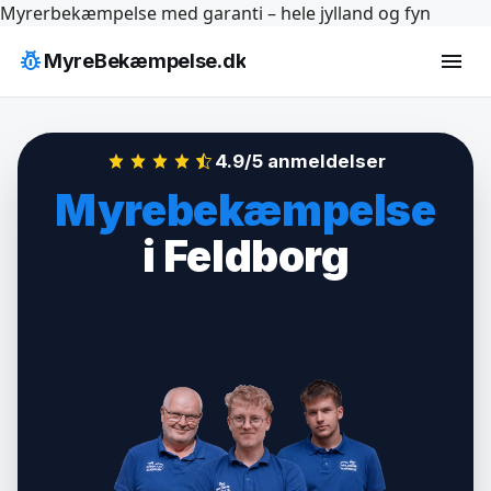
Hop
Myrerbekæmpelse med garanti – hele jylland og fyn
til
pest_control
menu
MyreBekæmpelse.dk
indhold
4.9/5 anmeldelser
Myrebekæmpelse
i Feldborg