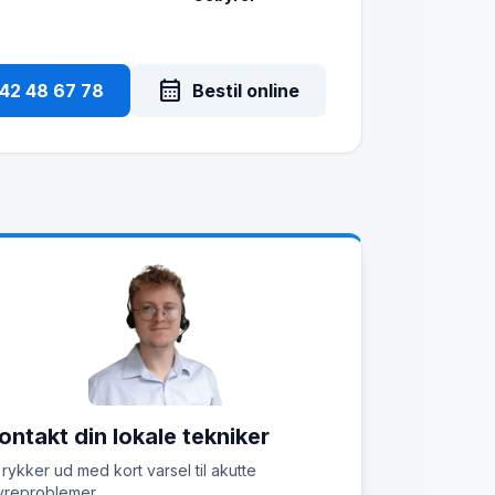
calendar_month
 42 48 67 78
Bestil online
ontakt din lokale tekniker
 rykker ud med kort varsel til akutte
reproblemer.