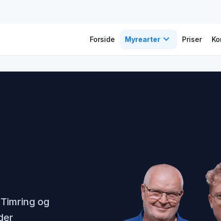
expand_more
Forside
Myrearter
Priser
Ko
Timring og
der