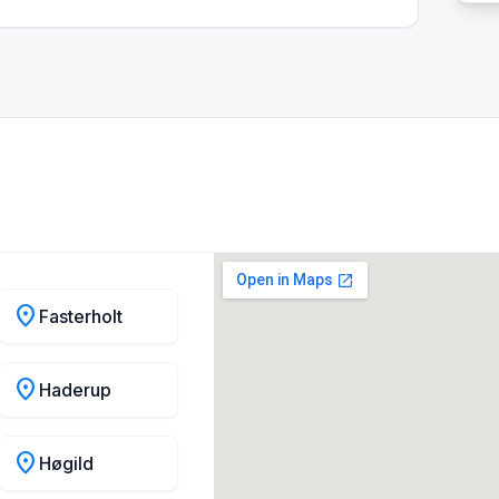
location_on
Fasterholt
location_on
Haderup
location_on
Høgild