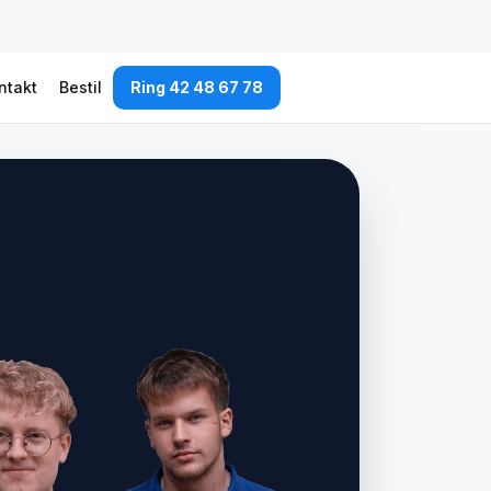
ntakt
Bestil
Ring 42 48 67 78