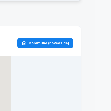
home
Kommune (hovedside)