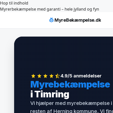
Hop til indhold
Myrerbekæmpelse med garanti – hele jylland og fyn
pest_control
MyreBekæmpelse.dk
4.9/5 anmeldelser
Myrebekæmpelse
i Timring
Vi hjælper med myrebekæmpelse i 
resten af Herning kommune. Vi fin