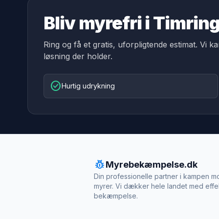
Bliv myrefri i Timrin
Ring og få et gratis, uforpligtende estimat. Vi k
løsning der holder.
check_circle
Hurtig udrykning
pest_control
Myrebekæmpelse.dk
Din professionelle partner i kampen m
myrer. Vi dækker hele landet med effe
bekæmpelse.