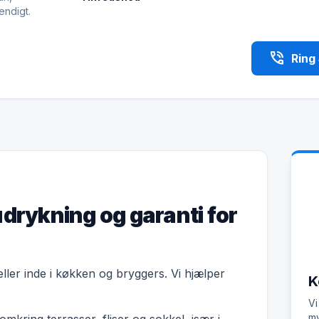
endigt.
phone_in_talk
Ring
udrykning og garanti for
 eller inde i køkken og bryggers. Vi hjælper
K
Vi
my