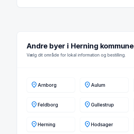
Andre byer i Herning kommune
Vælg dit område for lokal information og bestilling.
location_on
location_on
Arnborg
Aulum
location_on
location_on
Feldborg
Gullestrup
location_on
location_on
Herning
Hodsager