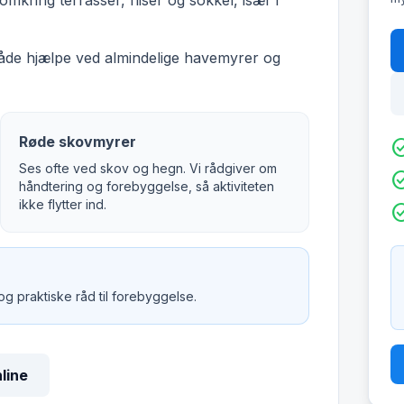
mkring terrasser, fliser og sokkel, især i
både hjælpe ved almindelige havemyrer og
Røde skovmyrer
check_c
Ses ofte ved skov og hegn. Vi rådgiver om
check_c
håndtering og forebyggelse, så aktiviteten
ikke flytter ind.
check_c
 og praktiske råd til forebyggelse.
nline