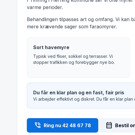
I Timring i Herning kommune ser vi ofte myrer o
varme perioder.
Behandlingen tilpasses art og omfang. Vi kan 
mere krævende sager som faraomyrer.
Sort havemyre
Typisk ved fliser, sokkel og terrasser. Vi
stopper trafikken og forebygger nye bo.
Du får en klar plan og en fast, fair pris
Vi arbejder effektivt og diskret. Du får en klar plan
phone_in_talk
calendar_month
Ring nu 42 48 67 78
Bestil o