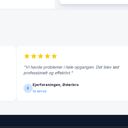
star
star
star
star
star
"Vi havde problemer i hele opgangen. Det blev løst
professionelt og effektivt."
Ejerforeningen, Østerbro
E
Se service