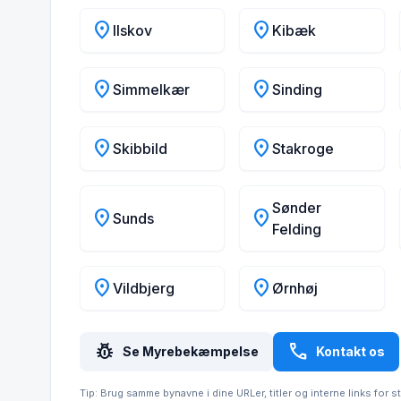
location_on
location_on
Ilskov
Kibæk
location_on
location_on
Simmelkær
Sinding
location_on
location_on
Skibbild
Stakroge
Sønder
location_on
location_on
Sunds
Felding
location_on
location_on
Vildbjerg
Ørnhøj
pest_control
call
Se Myrebekæmpelse
Kontakt os
Tip: Brug samme bynavne i dine URLer, titler og interne links for s