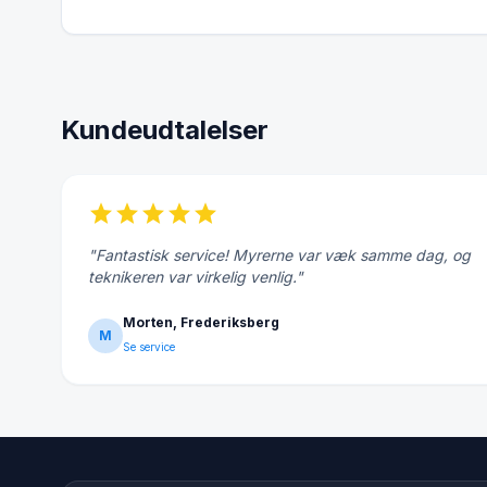
Kundeudtalelser
star
star
star
star
star
"Fantastisk service! Myrerne var væk samme dag, og
teknikeren var virkelig venlig."
Morten, Frederiksberg
M
Se service