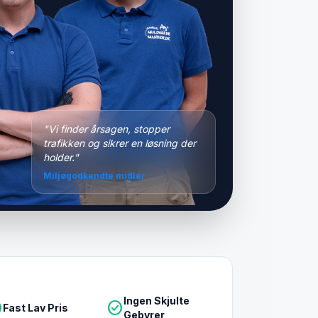
"Vi finder årsagen, stopper
trafikken og sikrer en løsning der
holder."
Miljøgodkendte midler
Ingen Skjulte
le
check_circle
Fast Lav Pris
Gebyrer