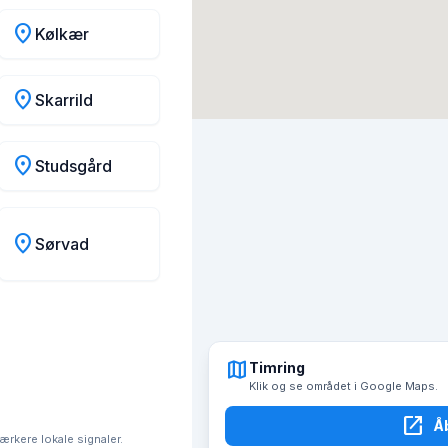
location_on
Kølkær
location_on
Skarrild
location_on
Studsgård
location_on
Sørvad
map
Timring
Klik og se området i Google Maps.
open_in_new
Å
tærkere lokale signaler.