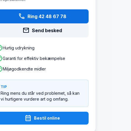
phone
Ring 42 48 67 78
mail
Send besked
ircle
Hurtig udrykning
ircle
Garanti for effektiv bekæmpelse
ircle
Miljøgodkendte midler
TIP
Ring mens du står ved problemet, så kan
vi hurtigere vurdere art og omfang.
calendar_month
Bestil online