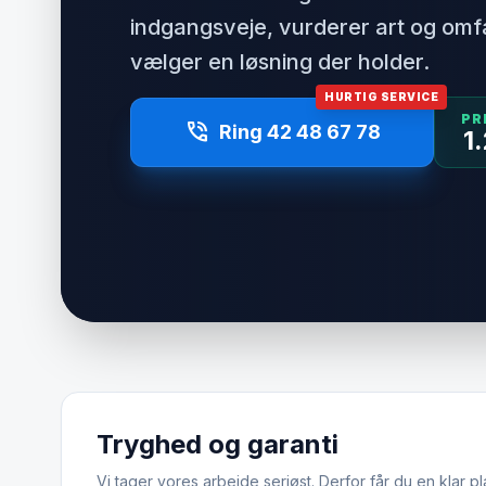
indgangsveje, vurderer art og om
vælger en løsning der holder.
HURTIG SERVICE
PR
phone_in_talk
Ring 42 48 67 78
1
Tryghed og garanti
Vi tager vores arbejde seriøst. Derfor får du en klar pl