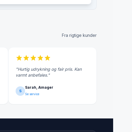
Fra rigtige kunder
star
star
star
star
star
"Hurtig udrykning og fair pris. Kan
varmt anbefales."
Sarah, Amager
S
Se service