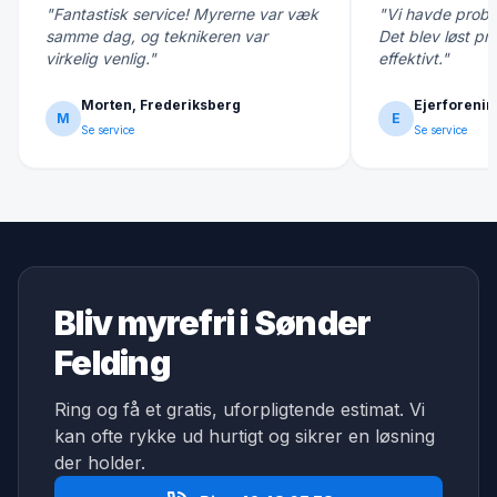
"Fantastisk service! Myrerne var væk
"Vi havde probl
samme dag, og teknikeren var
Det blev løst pr
virkelig venlig."
effektivt."
Morten, Frederiksberg
Ejerforenin
M
E
Se service
Se service
Bliv myrefri i Sønder
Felding
Ring og få et gratis, uforpligtende estimat. Vi
kan ofte rykke ud hurtigt og sikrer en løsning
der holder.