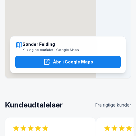
map
Sønder Felding
Klik og se området i Google Maps.
open_in_new
Åbn i Google Maps
Kundeudtalelser
Fra rigtige kunder
star
star
star
star
star
star
star
star
star
s