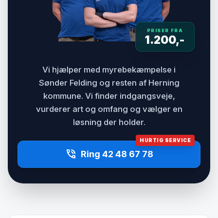
PRISER FRA
1.200,-
Vi hjælper med myrebekæmpelse i
Sønder Felding og resten af Herning
kommune. Vi finder indgangsveje,
vurderer art og omfang og vælger en
løsning der holder.
HURTIG SERVICE
phone_in_talk
Ring 42 48 67 78