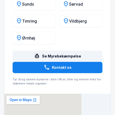
location_on
location_on
Sunds
Sørvad
location_on
location_on
Timring
Vildbjerg
location_on
Ørnhøj
pest_control
Se Myrebekæmpelse
call
Kontakt os
Tip: Brug samme bynavne i dine URLer, titler og interne links for
stærkere lokale signaler.