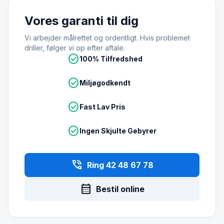
Vores garanti til dig
Vi arbejder målrettet og ordentligt. Hvis problemet
driller, følger vi op efter aftale.
check_circle
100% Tilfredshed
check_circle
Miljøgodkendt
check_circle
Fast Lav Pris
check_circle
Ingen Skjulte Gebyrer
phone_in_talk
Ring 42 48 67 78
calendar_month
Bestil online