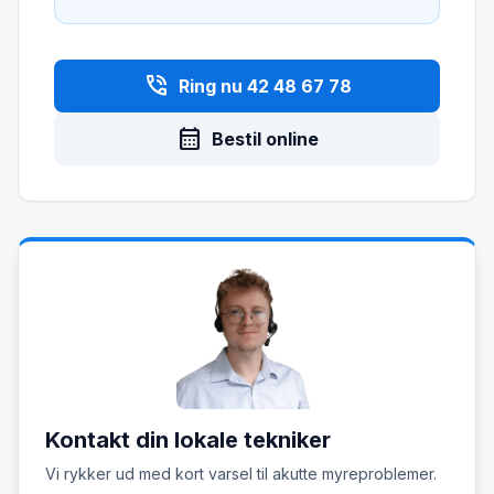
phone_in_talk
Ring nu 42 48 67 78
calendar_month
Bestil online
Kontakt din lokale tekniker
Vi rykker ud med kort varsel til akutte myreproblemer.