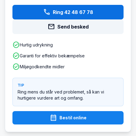
phone
Ring 42 48 67 78
mail
Send besked
check_circle
Hurtig udrykning
check_circle
Garanti for effektiv bekæmpelse
check_circle
Miljøgodkendte midler
TIP
Ring mens du står ved problemet, så kan vi
hurtigere vurdere art og omfang.
calendar_month
Bestil online