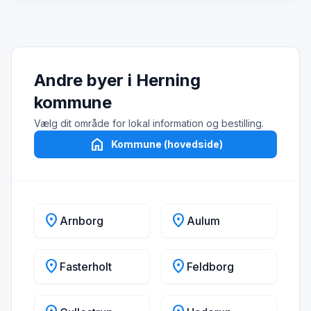
Andre byer i Herning
kommune
Vælg dit område for lokal information og bestilling.
home
Kommune (hovedside)
location_on
location_on
Arnborg
Aulum
location_on
location_on
Fasterholt
Feldborg