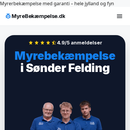
Hop
Myrerbekæmpelse med garanti – hele jylland og fyn
til
pest_control
menu
MyreBekæmpelse.dk
indhold
4.9/5 anmeldelser
Myrebekæmpelse
i Sønder Felding