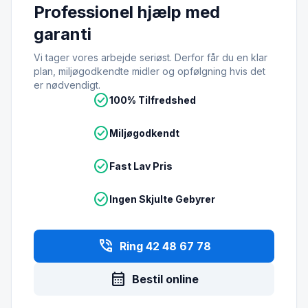
Professionel hjælp med
garanti
Vi tager vores arbejde seriøst. Derfor får du en klar
plan, miljøgodkendte midler og opfølgning hvis det
er nødvendigt.
check_circle
100% Tilfredshed
check_circle
Miljøgodkendt
check_circle
Fast Lav Pris
check_circle
Ingen Skjulte Gebyrer
phone_in_talk
Ring 42 48 67 78
calendar_month
Bestil online