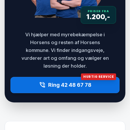
PRISER FRA
1.200,-
Vi hjælper med myrebekæmpelse i
Horsens og resten af Horsens
kommune. Vi finder indgangsveje,
vurderer art og omfang og vælger en
løsning der holder.
HURTIG SERVICE
phone_in_talk
Ring 42 48 67 78