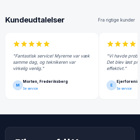
Kundeudtalelser
Fra rigtige kunder
star
star
star
star
star
star
star
star
star
s
"Fantastisk service! Myrerne var væk
"Vi havde probl
samme dag, og teknikeren var
Det blev løst pr
virkelig venlig."
effektivt."
Morten, Frederiksberg
Ejerforenin
M
E
Se service
Se service