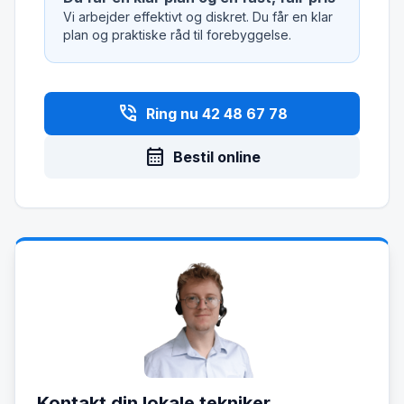
Vi arbejder effektivt og diskret. Du får en klar
plan og praktiske råd til forebyggelse.
phone_in_talk
Ring nu 42 48 67 78
calendar_month
Bestil online
Kontakt din lokale tekniker