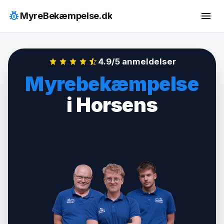
Hop
pest_control
menu
MyreBekæmpelse.dk
til
indhold
4.9/5 anmeldelser
Myrebekæmpelse
i Horsens