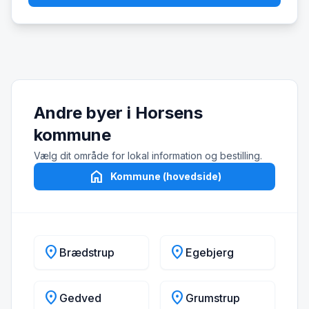
Andre byer i Horsens
kommune
Vælg dit område for lokal information og bestilling.
home
Kommune (hovedside)
location_on
location_on
Brædstrup
Egebjerg
location_on
location_on
Gedved
Grumstrup