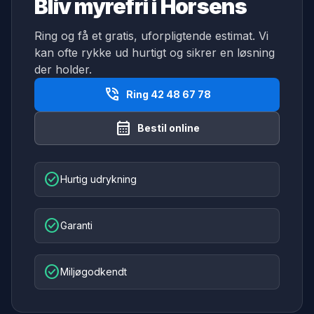
Bliv myrefri i Horsens
Ring og få et gratis, uforpligtende estimat. Vi
kan ofte rykke ud hurtigt og sikrer en løsning
der holder.
phone_in_talk
Ring 42 48 67 78
calendar_month
Bestil online
check_circle
Hurtig udrykning
check_circle
Garanti
check_circle
Miljøgodkendt