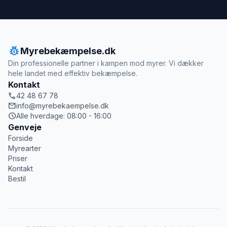
pest_control
Myrebekæmpelse.dk
Din professionelle partner i kampen mod myrer. Vi dækker
hele landet med effektiv bekæmpelse.
Kontakt
call
42 48 67 78
mail
info@myrebekaempelse.dk
schedule
Alle hverdage: 08:00 - 16:00
Genveje
Forside
Myrearter
Priser
Kontakt
Bestil