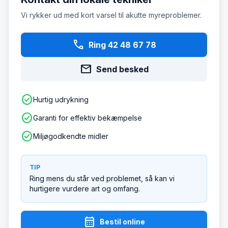
Vi rykker ud med kort varsel til akutte myreproblemer.
phone
Ring 42 48 67 78
mail
Send besked
check_circle
Hurtig udrykning
check_circle
Garanti for effektiv bekæmpelse
check_circle
Miljøgodkendte midler
TIP
Ring mens du står ved problemet, så kan vi
hurtigere vurdere art og omfang.
calendar_month
Bestil online