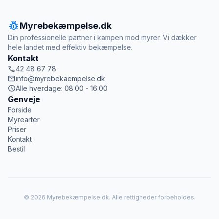
pest_control
Myrebekæmpelse.dk
Din professionelle partner i kampen mod myrer. Vi dækker
hele landet med effektiv bekæmpelse.
Kontakt
call
42 48 67 78
mail
info@myrebekaempelse.dk
schedule
Alle hverdage: 08:00 - 16:00
Genveje
Forside
Myrearter
Priser
Kontakt
Bestil
© 2026 Myrebekæmpelse.dk. Alle rettigheder forbeholdes.