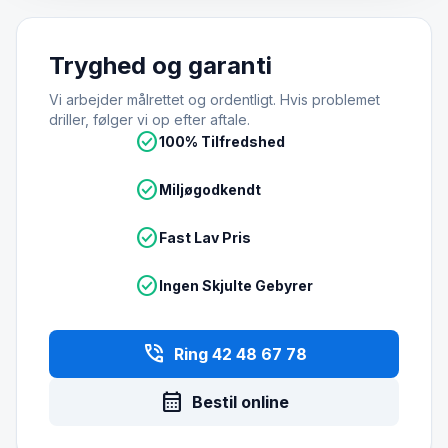
Tryghed og garanti
Vi arbejder målrettet og ordentligt. Hvis problemet
driller, følger vi op efter aftale.
check_circle
100% Tilfredshed
check_circle
Miljøgodkendt
check_circle
Fast Lav Pris
check_circle
Ingen Skjulte Gebyrer
phone_in_talk
Ring 42 48 67 78
calendar_month
Bestil online