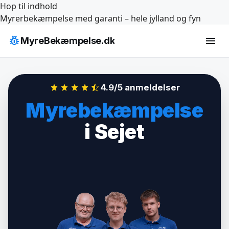
Hop til indhold
Myrerbekæmpelse med garanti – hele jylland og fyn
pest_control
menu
MyreBekæmpelse.dk
4.9/5 anmeldelser
Myrebekæmpelse
i Sejet