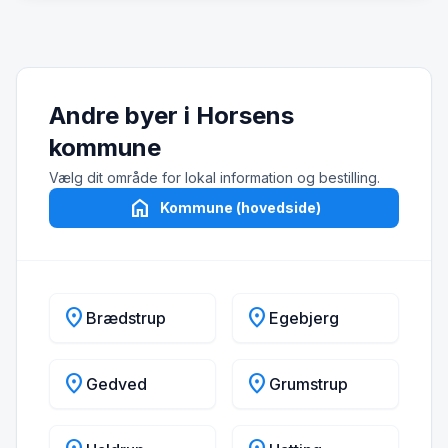
Andre byer i Horsens
kommune
Vælg dit område for lokal information og bestilling.
home
Kommune (hovedside)
location_on
location_on
Brædstrup
Egebjerg
location_on
location_on
Gedved
Grumstrup