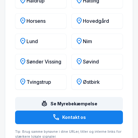
location_on
location_on
Haldrup
Hatting
location_on
location_on
Horsens
Hovedgård
location_on
location_on
Lund
Nim
location_on
location_on
Sønder Vissing
Søvind
location_on
location_on
Tvingstrup
Østbirk
pest_control
Se Myrebekæmpelse
call
Kontakt os
Tip: Brug samme bynavne i dine URLer, titler og interne links for
stærkere lokale signaler.