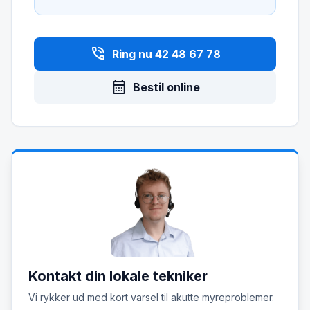
phone_in_talk
Ring nu 42 48 67 78
calendar_month
Bestil online
Kontakt din lokale tekniker
Vi rykker ud med kort varsel til akutte myreproblemer.