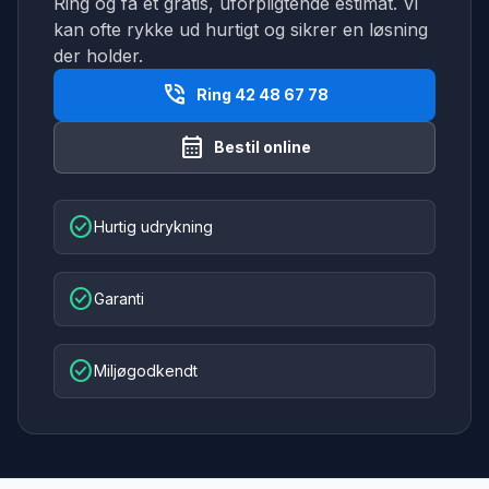
Ring og få et gratis, uforpligtende estimat. Vi
kan ofte rykke ud hurtigt og sikrer en løsning
der holder.
phone_in_talk
Ring 42 48 67 78
calendar_month
Bestil online
check_circle
Hurtig udrykning
check_circle
Garanti
check_circle
Miljøgodkendt