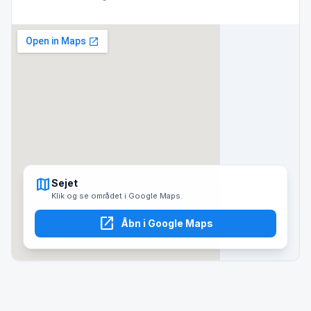
map
Sejet
Klik og se området i Google Maps.
open_in_new
Åbn i Google Maps