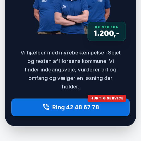
PRISER FRA
1.200,-
Vi hjælper med myrebekæmpelse i Sejet
og resten af Horsens kommune. Vi
finder indgangsveje, vurderer art og
omfang og vælger en løsning der
holder.
HURTIG SERVICE
phone_in_talk
Ring 42 48 67 78