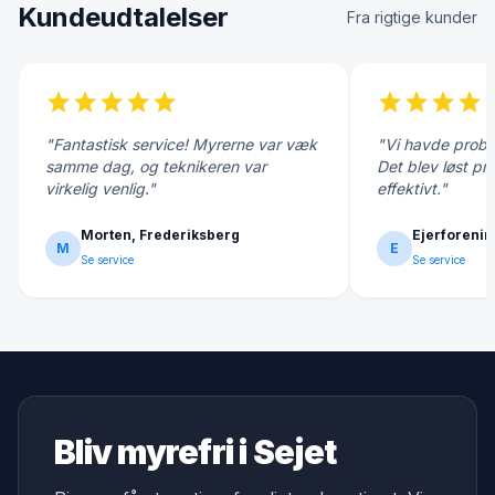
Kundeudtalelser
Fra rigtige kunder
star
star
star
star
star
star
star
star
star
s
"Fantastisk service! Myrerne var væk
"Vi havde probl
samme dag, og teknikeren var
Det blev løst pr
virkelig venlig."
effektivt."
Morten, Frederiksberg
Ejerforenin
M
E
Se service
Se service
Bliv myrefri i Sejet