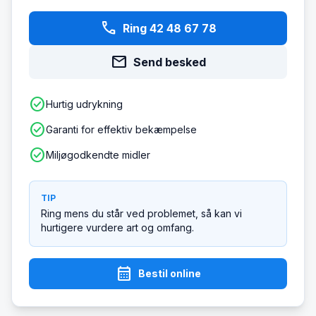
phone
Ring 42 48 67 78
mail
Send besked
check_circle
Hurtig udrykning
check_circle
Garanti for effektiv bekæmpelse
check_circle
Miljøgodkendte midler
TIP
Ring mens du står ved problemet, så kan vi
hurtigere vurdere art og omfang.
calendar_month
Bestil online