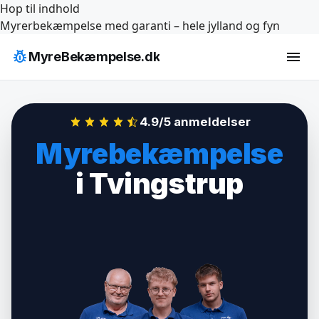
Hop til indhold
Myrerbekæmpelse med garanti – hele jylland og fyn
pest_control
menu
MyreBekæmpelse.dk
4.9/5 anmeldelser
Myrebekæmpelse
i Tvingstrup