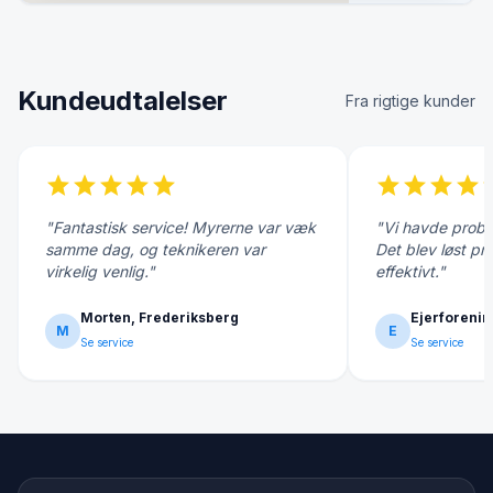
Kundeudtalelser
Fra rigtige kunder
star
star
star
star
star
star
star
star
star
s
"Fantastisk service! Myrerne var væk
"Vi havde probl
samme dag, og teknikeren var
Det blev løst pr
virkelig venlig."
effektivt."
Morten, Frederiksberg
Ejerforenin
M
E
Se service
Se service