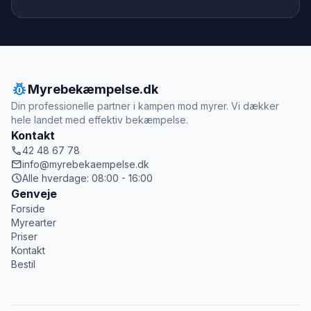
pest_control
Myrebekæmpelse.dk
Din professionelle partner i kampen mod myrer. Vi dækker
hele landet med effektiv bekæmpelse.
Kontakt
call
42 48 67 78
mail
info@myrebekaempelse.dk
schedule
Alle hverdage: 08:00 - 16:00
Genveje
Forside
Myrearter
Priser
Kontakt
Bestil