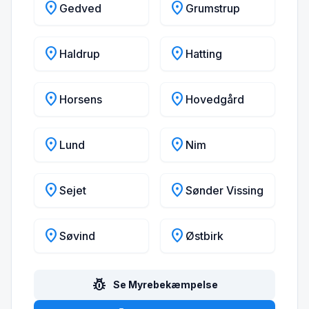
location_on
location_on
Gedved
Grumstrup
location_on
location_on
Haldrup
Hatting
location_on
location_on
Horsens
Hovedgård
location_on
location_on
Lund
Nim
location_on
location_on
Sejet
Sønder Vissing
location_on
location_on
Søvind
Østbirk
pest_control
Se Myrebekæmpelse