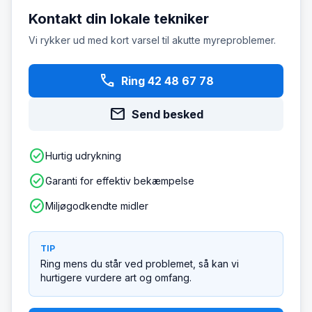
Kontakt din lokale tekniker
Vi rykker ud med kort varsel til akutte myreproblemer.
phone
Ring 42 48 67 78
mail
Send besked
check_circle
Hurtig udrykning
check_circle
Garanti for effektiv bekæmpelse
check_circle
Miljøgodkendte midler
TIP
Ring mens du står ved problemet, så kan vi
hurtigere vurdere art og omfang.