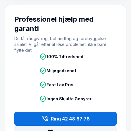
Professionel hjælp med
garanti
Du får rådgivning, behandling og forebyggelse
samlet. Vi går efter at løse problemet, ikke bare
flytte det.
check_circle
100% Tilfredshed
check_circle
Miljøgodkendt
check_circle
Fast Lav Pris
check_circle
Ingen Skjulte Gebyrer
phone_in_talk
Ring 42 48 67 78