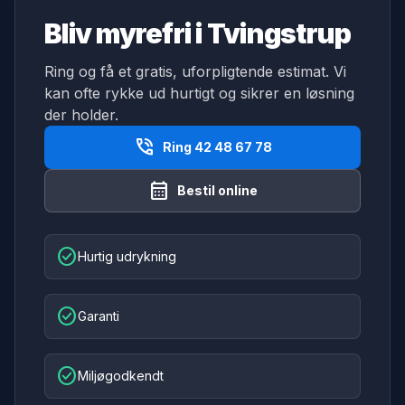
Bliv myrefri i Tvingstrup
Ring og få et gratis, uforpligtende estimat. Vi
kan ofte rykke ud hurtigt og sikrer en løsning
der holder.
phone_in_talk
Ring 42 48 67 78
calendar_month
Bestil online
check_circle
Hurtig udrykning
check_circle
Garanti
check_circle
Miljøgodkendt