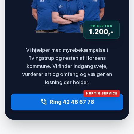
PRISER FRA
1.200,-
Vi hjælper med myrebekæmpelse i
Tvingstrup og resten af Horsens
kommune. Vi finder indgangsveje,
vurderer art og omfang og vælger en
løsning der holder.
HURTIG SERVICE
phone_in_talk
Ring 42 48 67 78