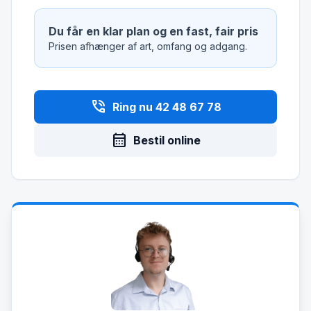
Du får en klar plan og en fast, fair pris
Prisen afhænger af art, omfang og adgang.
phone_in_talk
Ring nu 42 48 67 78
calendar_month
Bestil online