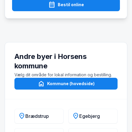
calendar_month
Bestil online
Andre byer i Horsens
kommune
Vælg dit område for lokal information og bestilling.
home
Kommune (hovedside)
location_on
location_on
Brædstrup
Egebjerg