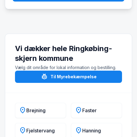
Vi dækker hele Ringkøbing-
skjern kommune
Vælg dit område for lokal information og bestilling.
pest_control
Til Myrebekæmpelse
location_on
location_on
Brejning
Faster
location_on
location_on
Fjelstervang
Hanning