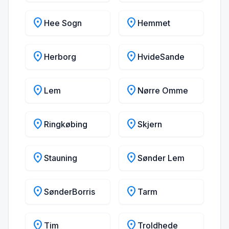
location_on
location_on
Hee Sogn
Hemmet
location_on
location_on
Herborg
HvideSande
location_on
location_on
Lem
Nørre Omme
location_on
location_on
Ringkøbing
Skjern
location_on
location_on
Stauning
Sønder Lem
location_on
location_on
SønderBorris
Tarm
location_on
location_on
Tim
Troldhede