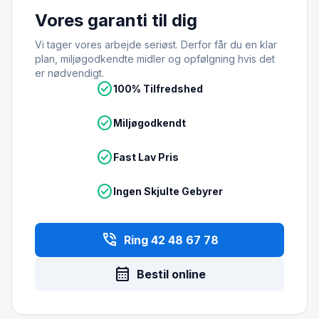
Vores garanti til dig
Vi tager vores arbejde seriøst. Derfor får du en klar
plan, miljøgodkendte midler og opfølgning hvis det
er nødvendigt.
check_circle
100% Tilfredshed
check_circle
Miljøgodkendt
check_circle
Fast Lav Pris
check_circle
Ingen Skjulte Gebyrer
phone_in_talk
Ring 42 48 67 78
calendar_month
Bestil online