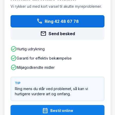
Vi rykker ud med kort varsel til akutte myreproblemer.
phone
Ring 42 48 67 78
mail
Send besked
check_circle
Hurtig udrykning
check_circle
Garanti for effektiv bekæmpelse
check_circle
Miljøgodkendte midler
TIP
Ring mens du står ved problemet, så kan vi
hurtigere vurdere art og omfang.
calendar_month
Bestil online