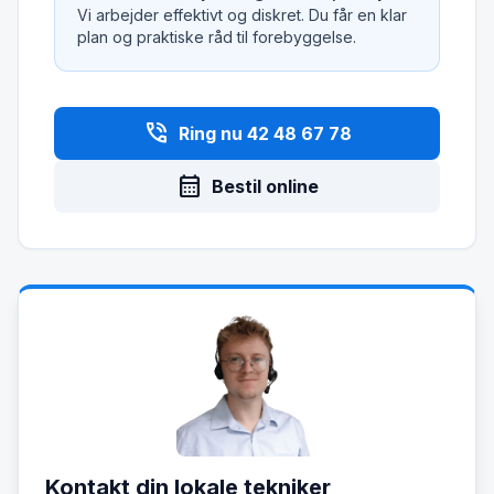
Vi arbejder effektivt og diskret. Du får en klar
plan og praktiske råd til forebyggelse.
phone_in_talk
Ring nu 42 48 67 78
calendar_month
Bestil online
Kontakt din lokale tekniker