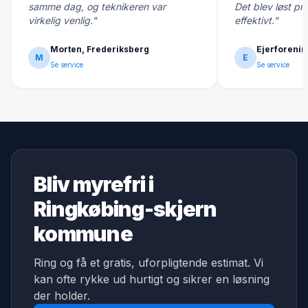
samme dag, og teknikeren var
Det blev løst pr
virkelig venlig."
effektivt."
Morten, Frederiksberg
Ejerforenin
M
E
Se service
Se service
Bliv myrefri i
Ringkøbing-skjern
kommune
Ring og få et gratis, uforpligtende estimat. Vi
kan ofte rykke ud hurtigt og sikrer en løsning
der holder.