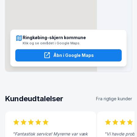
map
Ringkøbing-skjern kommune
Klik og se området i Google Maps.
open_in_new
Åbn i Google Maps
Kundeudtalelser
Fra rigtige kunder
star
star
star
star
star
star
star
star
star
s
"Fantastisk service! Myrerne var væk
"Vi havde probl