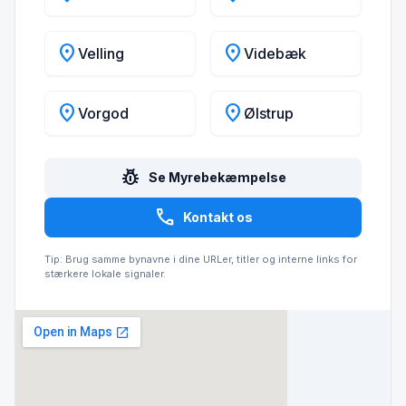
location_on
location_on
Velling
Videbæk
location_on
location_on
Vorgod
Ølstrup
pest_control
Se Myrebekæmpelse
call
Kontakt os
Tip: Brug samme bynavne i dine URLer, titler og interne links for
stærkere lokale signaler.