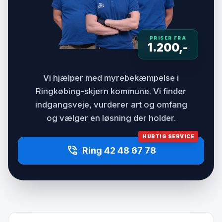
PRISER FRA
1.200,-
Vi hjælper med myrebekæmpelse i
Ringkøbing-skjern kommune. Vi finder
indgangsveje, vurderer art og omfang
og vælger en løsning der holder.
HURTIG SERVICE
phone_in_talk
Ring 42 48 67 78