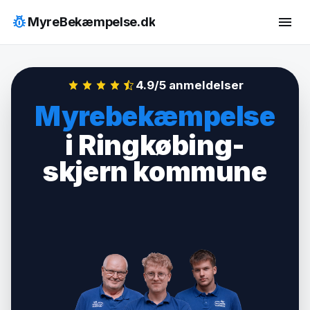
Hop
pest_control
menu
MyreBekæmpelse.dk
til
indhold
4.9/5 anmeldelser
Myrebekæmpelse
i Ringkøbing-
skjern kommune