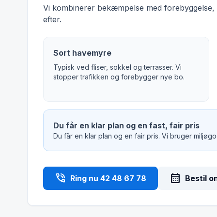
Vi kombinerer bekæmpelse med forebyggelse, s
efter.
Sort havemyre
Typisk ved fliser, sokkel og terrasser. Vi
stopper trafikken og forebygger nye bo.
Du får en klar plan og en fast, fair pris
Du får en klar plan og en fair pris. Vi bruger miljø
phone_in_talk
calendar_month
Ring nu 42 48 67 78
Bestil o