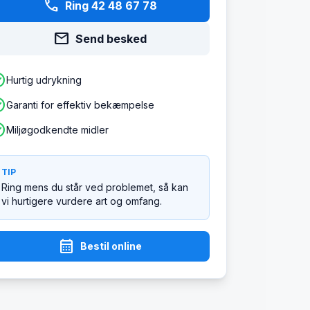
phone
Ring 42 48 67 78
mail
Send besked
ircle
Hurtig udrykning
ircle
Garanti for effektiv bekæmpelse
ircle
Miljøgodkendte midler
TIP
Ring mens du står ved problemet, så kan
vi hurtigere vurdere art og omfang.
calendar_month
Bestil online