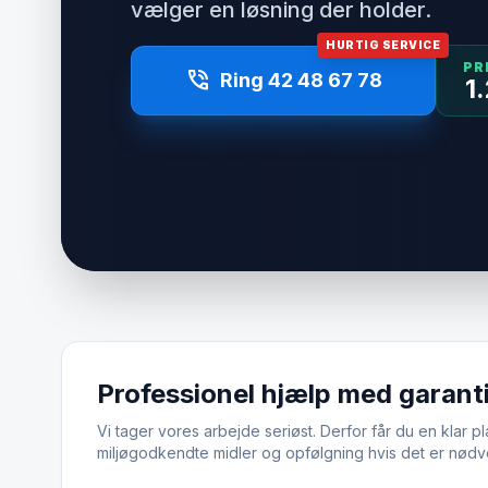
vælger en løsning der holder.
HURTIG SERVICE
PR
phone_in_talk
Ring 42 48 67 78
1
Professionel hjælp med garant
Vi tager vores arbejde seriøst. Derfor får du en klar pl
miljøgodkendte midler og opfølgning hvis det er nødv