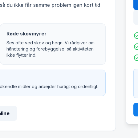
å du ikke får samme problem igen kort tid
Røde skovmyrer
check_c
Ses ofte ved skov og hegn. Vi rådgiver om
check_c
håndtering og forebyggelse, så aktiviteten
ikke flytter ind.
check_c
godkendte midler og arbejder hurtigt og ordentligt.
nline