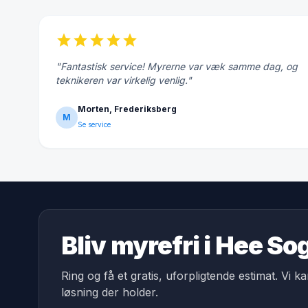
star
star
star
star
star
"Fantastisk service! Myrerne var væk samme dag, og
teknikeren var virkelig venlig."
Morten, Frederiksberg
M
Se service
Bliv myrefri i Hee So
Ring og få et gratis, uforpligtende estimat. Vi k
løsning der holder.