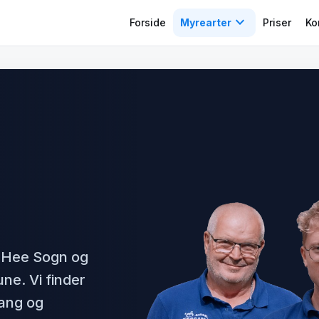
expand_more
Forside
Myrearter
Priser
Ko
 Hee Sogn og
ne. Vi finder
fang og