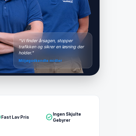
"Vi finder årsagen, stopper
trafikken og sikrer en løsning der
holder."
Miljøgodkendte midler
Ingen Skjulte
le
check_circle
Fast Lav Pris
Gebyrer