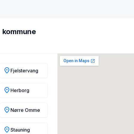
rn kommune
location_on
Fjelstervang
location_on
Herborg
location_on
Nørre Omme
location_on
Stauning