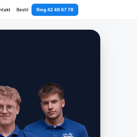
ntakt
Bestil
Ring 42 48 67 78