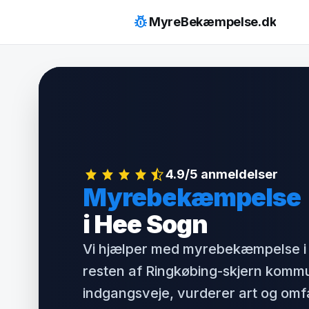
Hop
pest_control
MyreBekæmpelse.dk
til
indhold
4.9/5 anmeldelser
Myrebekæmpelse
i Hee Sogn
Vi hjælper med myrebekæmpelse i
resten af Ringkøbing-skjern kommu
indgangsveje, vurderer art og om