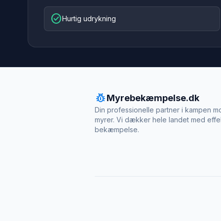
check_circle
Hurtig udrykning
pest_control
Myrebekæmpelse.dk
Din professionelle partner i kampen m
myrer. Vi dækker hele landet med effe
bekæmpelse.