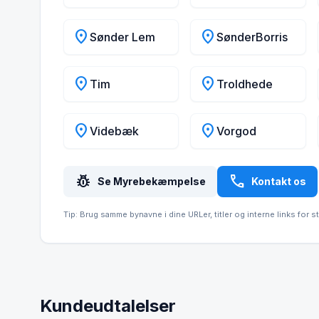
location_on
location_on
Sønder Lem
SønderBorris
location_on
location_on
Tim
Troldhede
location_on
location_on
Videbæk
Vorgod
pest_control
call
Se Myrebekæmpelse
Kontakt os
Tip: Brug samme bynavne i dine URLer, titler og interne links for s
Kundeudtalelser