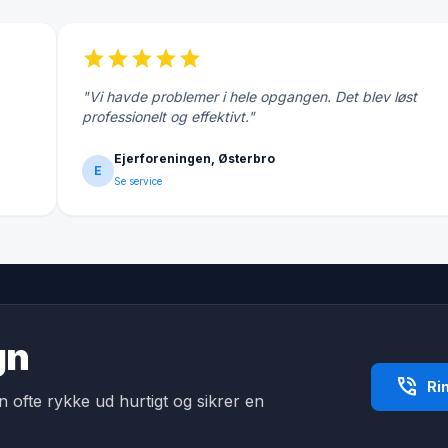
star
star
star
star
star
"Vi havde problemer i hele opgangen. Det blev løst
professionelt og effektivt."
Ejerforeningen, Østerbro
E
Se service
gn
phone_in_talk
Ri
an ofte rykke ud hurtigt og sikrer en