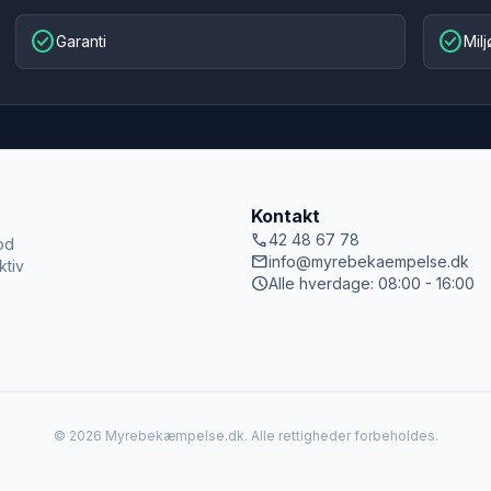
check_circle
check_circle
Garanti
Mil
Kontakt
call
42 48 67 78
od
mail
info@myrebekaempelse.dk
ktiv
schedule
Alle hverdage: 08:00 - 16:00
© 2026 Myrebekæmpelse.dk. Alle rettigheder forbeholdes.