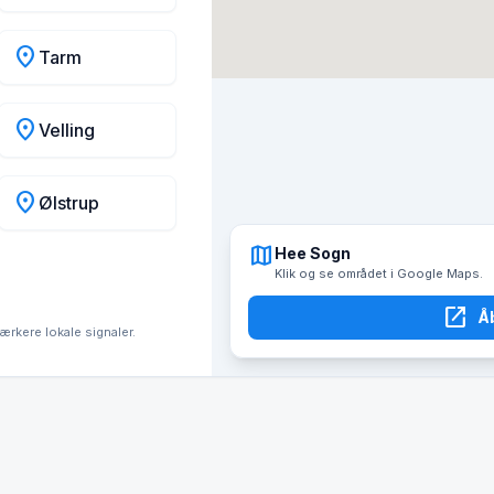
location_on
Tarm
location_on
Velling
location_on
Ølstrup
map
Hee Sogn
Klik og se området i Google Maps.
open_in_new
Å
tærkere lokale signaler.