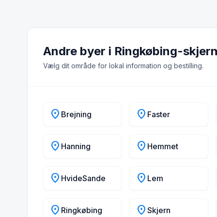
Andre byer i Ringkøbing-skje
Vælg dit område for lokal information og bestilling.
location_on
location_on
Brejning
Faster
location_on
location_on
Hanning
Hemmet
location_on
location_on
HvideSande
Lem
location_on
location_on
Ringkøbing
Skjern