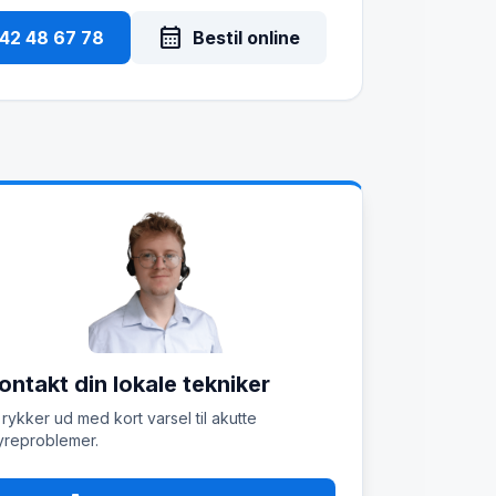
calendar_month
 42 48 67 78
Bestil online
ontakt din lokale tekniker
 rykker ud med kort varsel til akutte
reproblemer.