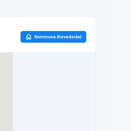
home
Kommune (hovedside)