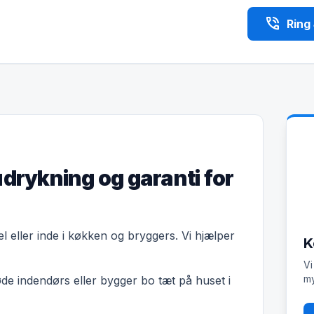
phone_in_talk
Ring
udrykning og garanti for
l eller inde i køkken og bryggers. Vi hjælper
K
Vi
my
øde indendørs eller bygger bo tæt på huset i