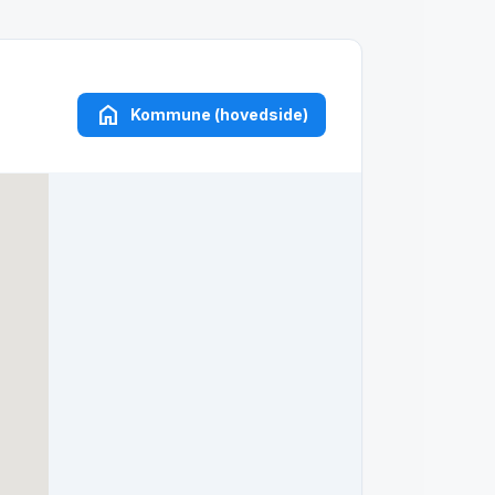
home
Kommune (hovedside)