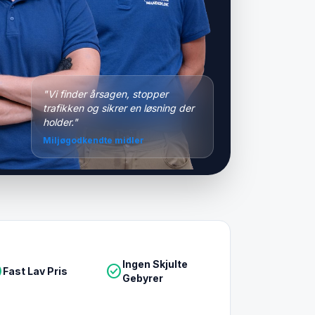
"Vi finder årsagen, stopper
trafikken og sikrer en løsning der
holder."
Miljøgodkendte midler
Ingen Skjulte
le
check_circle
Fast Lav Pris
Gebyrer