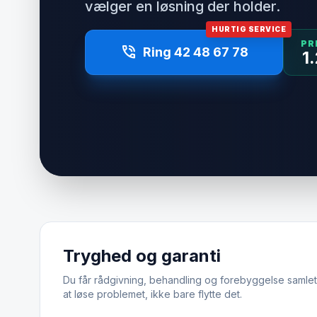
vælger en løsning der holder.
HURTIG SERVICE
PR
phone_in_talk
Ring 42 48 67 78
1
Tryghed og garanti
Du får rådgivning, behandling og forebyggelse samlet.
at løse problemet, ikke bare flytte det.