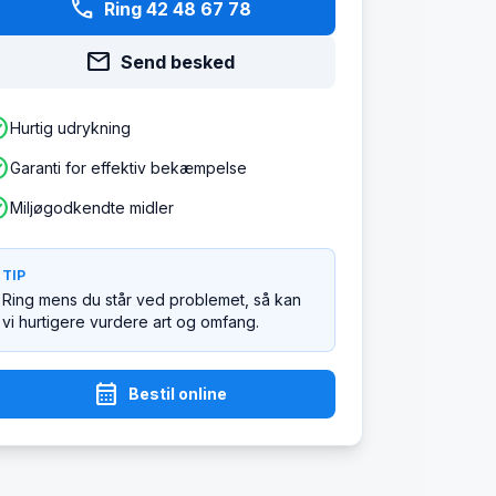
phone
Ring 42 48 67 78
mail
Send besked
ircle
Hurtig udrykning
ircle
Garanti for effektiv bekæmpelse
ircle
Miljøgodkendte midler
TIP
Ring mens du står ved problemet, så kan
vi hurtigere vurdere art og omfang.
calendar_month
Bestil online