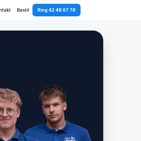
ntakt
Bestil
Ring 42 48 67 78