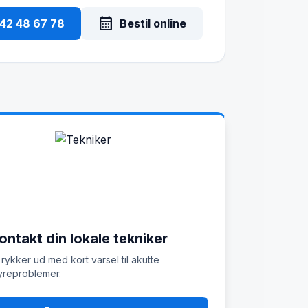
calendar_month
 42 48 67 78
Bestil online
ontakt din lokale tekniker
 rykker ud med kort varsel til akutte
reproblemer.