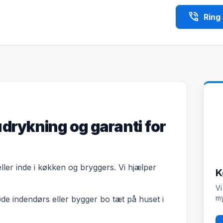
phone_in_talk
Ring
udrykning og garanti for
eller inde i køkken og bryggers. Vi hjælper
K
Vi
my
øde indendørs eller bygger bo tæt på huset i