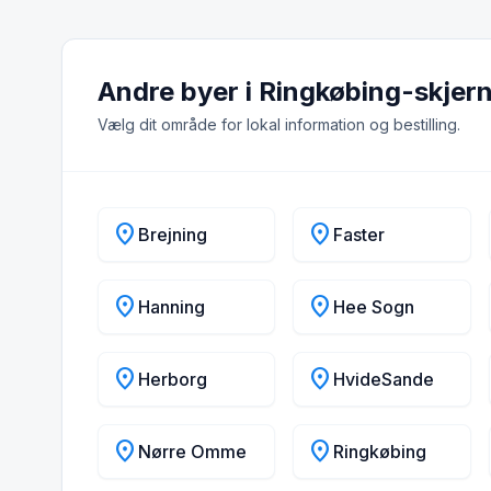
Andre byer i Ringkøbing-skje
Vælg dit område for lokal information og bestilling.
location_on
location_on
Brejning
Faster
location_on
location_on
Hanning
Hee Sogn
location_on
location_on
Herborg
HvideSande
location_on
location_on
Nørre Omme
Ringkøbing