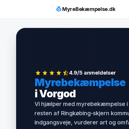
Hop
pest_control
MyreBekæmpelse.dk
til
indhold
4.9/5 anmeldelser
Myrebekæmpelse
i Vorgod
Vi hjælper med myrebekæmpelse i
resten af Ringkøbing-skjern kommu
indgangsveje, vurderer art og om