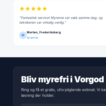
star
star
star
star
star
"Fantastisk service! Myrerne var væk samme dag, og
teknikeren var virkelig venlig."
Morten, Frederiksberg
M
Se service
Bliv myrefri i Vorgod
Ring og få et gratis, uforpligtende estimat. Vi k
løsning der holder.