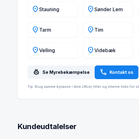
location_on
location_on
Stauning
Sønder Lem
location_on
location_on
Tarm
Tim
location_on
location_on
Velling
Videbæk
pest_control
call
Se Myrebekæmpelse
Kontakt os
Tip: Brug samme bynavne i dine URLer, titler og interne links for s
Kundeudtalelser