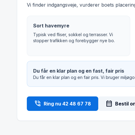
Vi finder indgangsveje, vurderer boets placering
Sort havemyre
Typisk ved fliser, sokkel og terrasser. Vi
stopper trafikken og forebygger nye bo.
Du får en klar plan og en fast, fair pris
Du får en klar plan og en fair pris. Vi bruger miljø
phone_in_talk
calendar_month
Ring nu 42 48 67 78
Bestil o