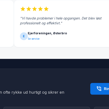
star
star
star
star
star
"Vi havde problemer i hele opgangen. Det blev løst
professionelt og effektivt."
Ejerforeningen, Østerbro
E
Se service
phone_in_talk
Ri
an ofte rykke ud hurtigt og sikrer en