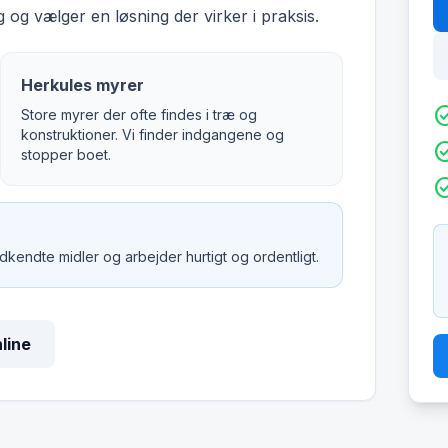
 og vælger en løsning der virker i praksis.
Herkules myrer
check_c
Store myrer der ofte findes i træ og
konstruktioner. Vi finder indgangene og
check_c
stopper boet.
check_c
godkendte midler og arbejder hurtigt og ordentligt.
nline