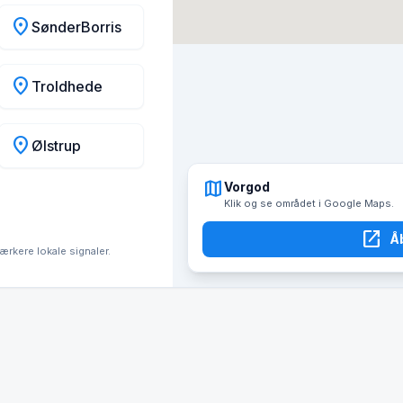
location_on
SønderBorris
location_on
Troldhede
location_on
Ølstrup
map
Vorgod
Klik og se området i Google Maps.
open_in_new
Å
tærkere lokale signaler.