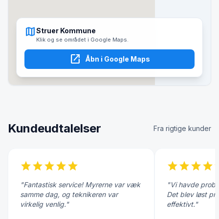
map
Struer Kommune
Klik og se området i Google Maps.
open_in_new
Åbn i Google Maps
Kundeudtalelser
Fra rigtige kunder
star
star
star
star
star
star
star
star
star
s
"Fantastisk service! Myrerne var væk
"Vi havde probl
samme dag, og teknikeren var
Det blev løst pr
virkelig venlig."
effektivt."