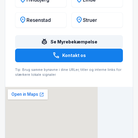
location_on
location_on
Resenstad
Struer
pest_control
Se Myrebekæmpelse
call
Kontakt os
Tip: Brug samme bynavne i dine URLer, titler og interne links for
stærkere lokale signaler.