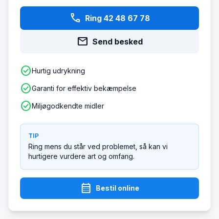
phone
Ring 42 48 67 78
mail
Send besked
check_circle
Hurtig udrykning
check_circle
Garanti for effektiv bekæmpelse
check_circle
Miljøgodkendte midler
TIP
Ring mens du står ved problemet, så kan vi
hurtigere vurdere art og omfang.
calendar_month
Bestil online