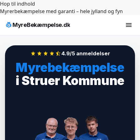
Hop til indhold
Myrerbekæmpelse med garanti – hele jylland og fyn
pest_control
menu
MyreBekæmpelse.dk
4.9/5 anmeldelser
Myrebekæmpelse
i Struer Kommune