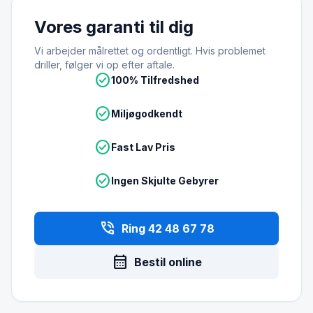
Vores garanti til dig
Vi arbejder målrettet og ordentligt. Hvis problemet
driller, følger vi op efter aftale.
check_circle
100% Tilfredshed
check_circle
Miljøgodkendt
check_circle
Fast Lav Pris
check_circle
Ingen Skjulte Gebyrer
phone_in_talk
Ring 42 48 67 78
calendar_month
Bestil online