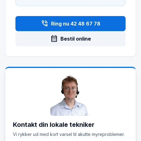
phone_in_talk
Ring nu 42 48 67 78
calendar_month
Bestil online
Kontakt din lokale tekniker
Vi rykker ud med kort varsel til akutte myreproblemer.