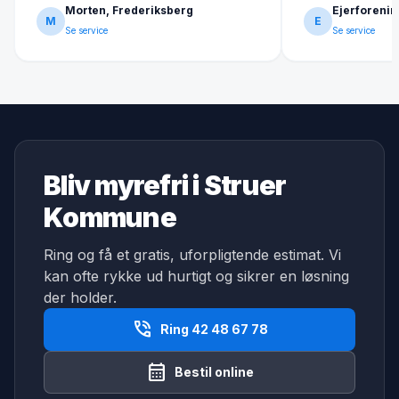
Morten, Frederiksberg
Ejerforenin
M
E
Se service
Se service
Bliv myrefri i Struer
Kommune
Ring og få et gratis, uforpligtende estimat. Vi
kan ofte rykke ud hurtigt og sikrer en løsning
der holder.
phone_in_talk
Ring 42 48 67 78
calendar_month
Bestil online