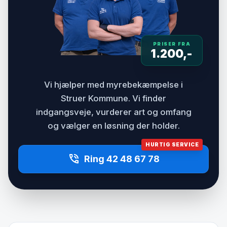
PRISER FRA
1.200,-
Vi hjælper med myrebekæmpelse i
Struer Kommune. Vi finder
indgangsveje, vurderer art og omfang
og vælger en løsning der holder.
HURTIG SERVICE
phone_in_talk
Ring 42 48 67 78