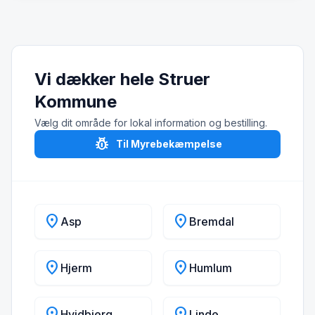
Vi dækker hele Struer
Kommune
Vælg dit område for lokal information og bestilling.
pest_control
Til Myrebekæmpelse
location_on
location_on
Asp
Bremdal
location_on
location_on
Hjerm
Humlum
location_on
location_on
Hvidbjerg
Linde