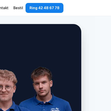
ntakt
Bestil
Ring 42 48 67 78