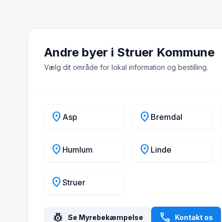
Andre byer i Struer Kommune
Vælg dit område for lokal information og bestilling.
location_on
location_on
Asp
Bremdal
location_on
location_on
Humlum
Linde
location_on
Struer
pest_control
call
Se Myrebekæmpelse
Kontakt os