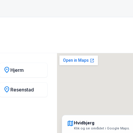
location_on
Hjerm
location_on
Resenstad
map
Hvidbjerg
Klik og se området i Google Maps.