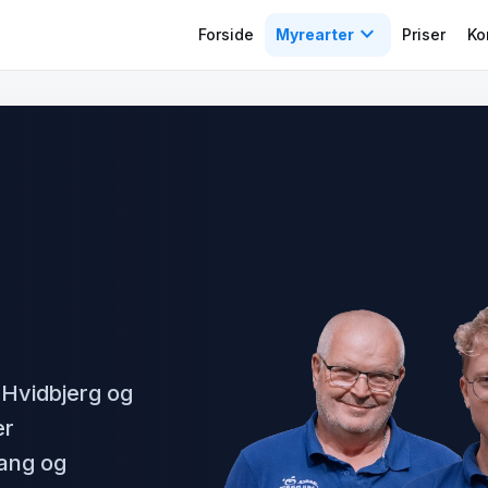
expand_more
Forside
Myrearter
Priser
Ko
Hvidbjerg og
er
fang og