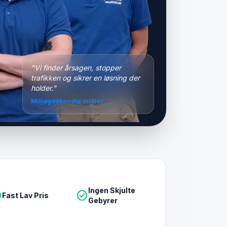
"Vi finder årsagen, stopper
trafikken og sikrer en løsning der
holder."
Miljøgodkendte midler
Ingen Skjulte
le
check_circle
Fast Lav Pris
Gebyrer