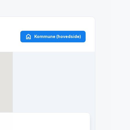
home
Kommune (hovedside)