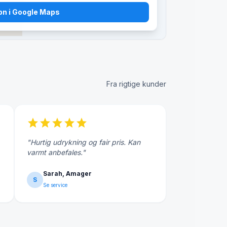
bn i Google Maps
Fra rigtige kunder
star
star
star
star
star
"Hurtig udrykning og fair pris. Kan
varmt anbefales."
Sarah, Amager
S
Se service