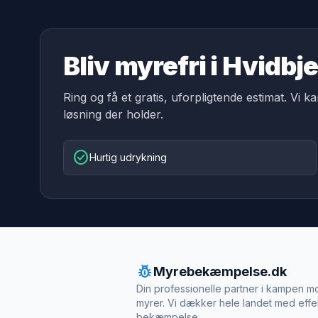
Bliv myrefri i Hvidbj
Ring og få et gratis, uforpligtende estimat. Vi k
løsning der holder.
check_circle
Hurtig udrykning
pest_control
Myrebekæmpelse.dk
Din professionelle partner i kampen m
myrer. Vi dækker hele landet med effe
bekæmpelse.