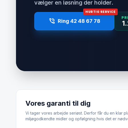
vælger en løsning der holder.
HURTIG SERVICE
PR
phone_in_talk
Ring 42 48 67 78
1
Vores garanti til dig
Vi tager vores arbejde seriøst. Derfor får du en klar pl
miljøgodkendte midler og opfølgning hvis det er nødv