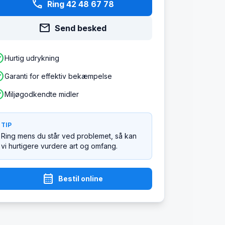
phone
Ring 42 48 67 78
mail
Send besked
ircle
Hurtig udrykning
ircle
Garanti for effektiv bekæmpelse
ircle
Miljøgodkendte midler
TIP
Ring mens du står ved problemet, så kan
vi hurtigere vurdere art og omfang.
calendar_month
Bestil online