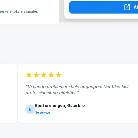
open_in_new
Å
tærkere lokale signaler.
star
star
star
star
star
"Vi havde problemer i hele opgangen. Det blev løst
professionelt og effektivt."
Ejerforeningen, Østerbro
E
Se service