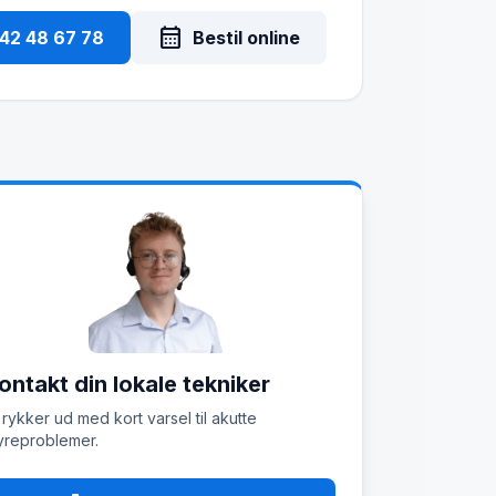
calendar_month
 42 48 67 78
Bestil online
ontakt din lokale tekniker
 rykker ud med kort varsel til akutte
reproblemer.