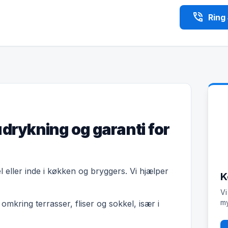
phone_in_talk
Ring
udrykning og garanti for
el eller inde i køkken og bryggers. Vi hjælper
K
Vi
my
mkring terrasser, fliser og sokkel, især i