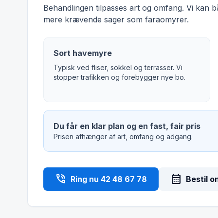
Behandlingen tilpasses art og omfang. Vi kan 
mere krævende sager som faraomyrer.
Sort havemyre
Typisk ved fliser, sokkel og terrasser. Vi
stopper trafikken og forebygger nye bo.
Du får en klar plan og en fast, fair pris
Prisen afhænger af art, omfang og adgang.
phone_in_talk
calendar_month
Ring nu 42 48 67 78
Bestil o