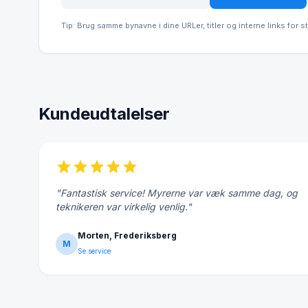
Tip: Brug samme bynavne i dine URLer, titler og interne links for s
Kundeudtalelser
star
star
star
star
star
"Fantastisk service! Myrerne var væk samme dag, og
teknikeren var virkelig venlig."
Morten, Frederiksberg
M
Se service