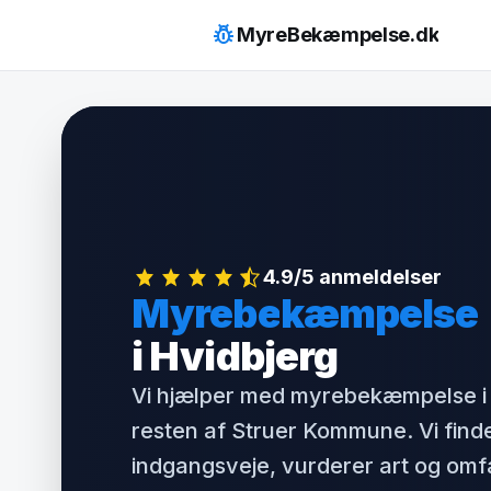
Hop
pest_control
MyreBekæmpelse.dk
til
indhold
4.9/5 anmeldelser
Myrebekæmpelse
i Hvidbjerg
Vi hjælper med myrebekæmpelse i 
resten af Struer Kommune. Vi find
indgangsveje, vurderer art og om