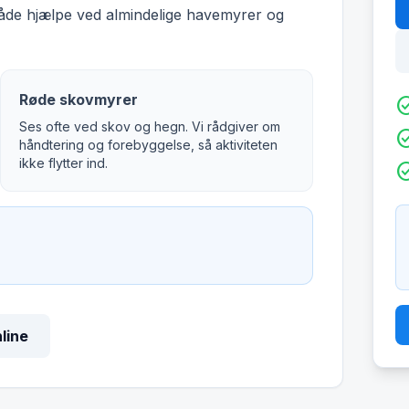
både hjælpe ved almindelige havemyrer og
Røde skovmyrer
check_c
Ses ofte ved skov og hegn. Vi rådgiver om
check_c
håndtering og forebyggelse, så aktiviteten
ikke flytter ind.
check_c
nline