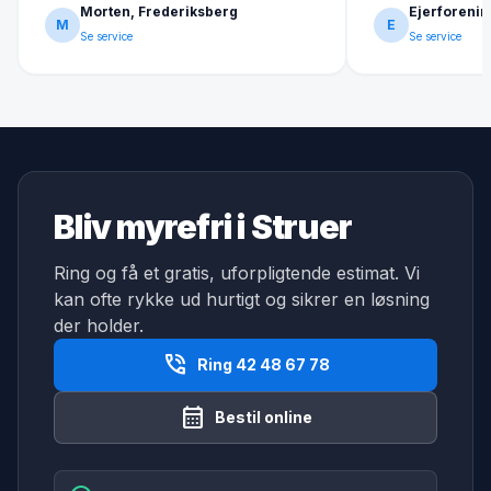
Morten, Frederiksberg
Ejerforenin
M
E
Se service
Se service
Bliv myrefri i Struer
Ring og få et gratis, uforpligtende estimat. Vi
kan ofte rykke ud hurtigt og sikrer en løsning
der holder.
phone_in_talk
Ring 42 48 67 78
calendar_month
Bestil online