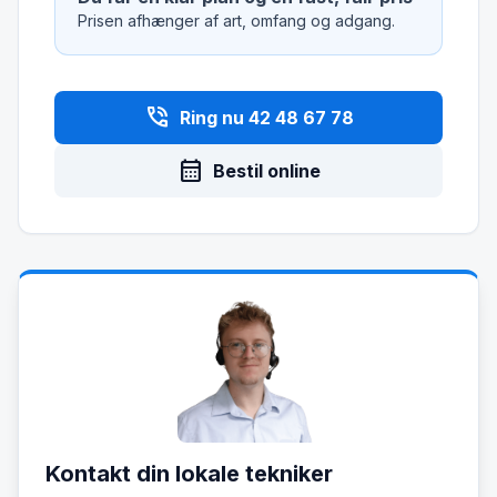
Prisen afhænger af art, omfang og adgang.
phone_in_talk
Ring nu 42 48 67 78
calendar_month
Bestil online
Kontakt din lokale tekniker