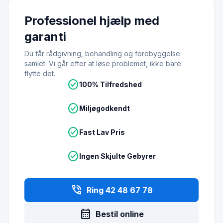
Professionel hjælp med
garanti
Du får rådgivning, behandling og forebyggelse
samlet. Vi går efter at løse problemet, ikke bare
flytte det.
check_circle
100% Tilfredshed
check_circle
Miljøgodkendt
check_circle
Fast Lav Pris
check_circle
Ingen Skjulte Gebyrer
phone_in_talk
Ring 42 48 67 78
calendar_month
Bestil online