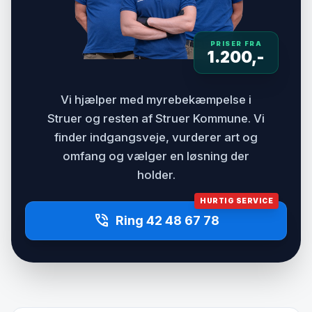
PRISER FRA
1.200,-
Vi hjælper med myrebekæmpelse i
Struer og resten af Struer Kommune. Vi
finder indgangsveje, vurderer art og
omfang og vælger en løsning der
holder.
HURTIG SERVICE
phone_in_talk
Ring 42 48 67 78