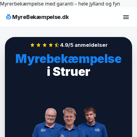
Hop
Myrerbekæmpelse med garanti – hele jylland og fyn
til
pest_control
menu
MyreBekæmpelse.dk
indhold
4.9/5 anmeldelser
Myrebekæmpelse
i Struer