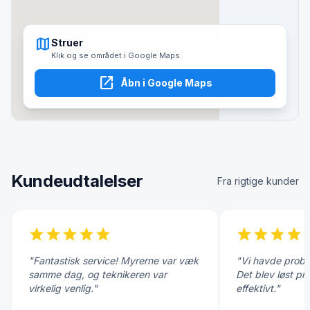
map
Struer
Klik og se området i Google Maps.
open_in_new
Åbn i Google Maps
Kundeudtalelser
Fra rigtige kunder
star
star
star
star
star
star
star
star
star
s
"Fantastisk service! Myrerne var væk
"Vi havde probl
samme dag, og teknikeren var
Det blev løst pr
virkelig venlig."
effektivt."