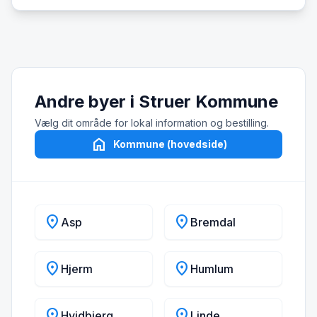
Andre byer i Struer Kommune
Vælg dit område for lokal information og bestilling.
home
Kommune (hovedside)
location_on
location_on
Asp
Bremdal
location_on
location_on
Hjerm
Humlum
location_on
location_on
Hvidbjerg
Linde