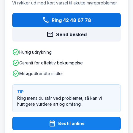
Vi rykker ud med kort varsel til akutte myreproblemer.
phone
Ring 42 48 67 78
mail
Send besked
check_circle
Hurtig udrykning
check_circle
Garanti for effektiv bekæmpelse
check_circle
Miljøgodkendte midler
TIP
Ring mens du står ved problemet, så kan vi
hurtigere vurdere art og omfang.
calendar_month
Bestil online