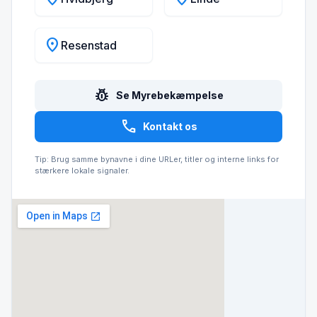
location_on
Resenstad
pest_control
Se Myrebekæmpelse
call
Kontakt os
Tip: Brug samme bynavne i dine URLer, titler og interne links for
stærkere lokale signaler.