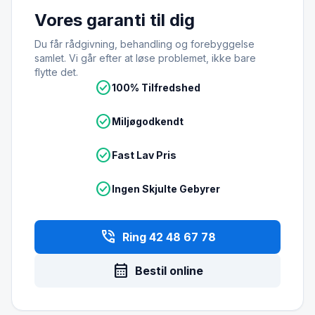
Vores garanti til dig
Du får rådgivning, behandling og forebyggelse
samlet. Vi går efter at løse problemet, ikke bare
flytte det.
check_circle
100% Tilfredshed
check_circle
Miljøgodkendt
check_circle
Fast Lav Pris
check_circle
Ingen Skjulte Gebyrer
phone_in_talk
Ring 42 48 67 78
calendar_month
Bestil online