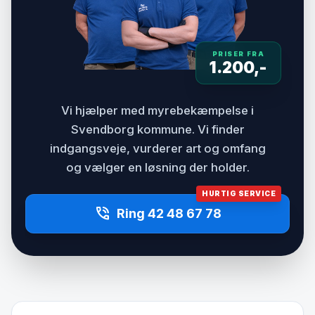
PRISER FRA
1.200,-
Vi hjælper med myrebekæmpelse i
Svendborg kommune. Vi finder
indgangsveje, vurderer art og omfang
og vælger en løsning der holder.
HURTIG SERVICE
phone_in_talk
Ring 42 48 67 78