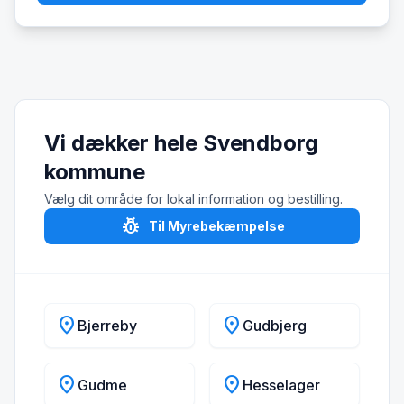
Vi dækker hele Svendborg
kommune
Vælg dit område for lokal information og bestilling.
pest_control
Til Myrebekæmpelse
location_on
location_on
Bjerreby
Gudbjerg
location_on
location_on
Gudme
Hesselager