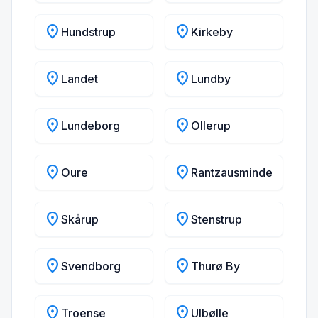
location_on
location_on
Hundstrup
Kirkeby
location_on
location_on
Landet
Lundby
location_on
location_on
Lundeborg
Ollerup
location_on
location_on
Oure
Rantzausminde
location_on
location_on
Skårup
Stenstrup
location_on
location_on
Svendborg
Thurø By
location_on
location_on
Troense
Ulbølle