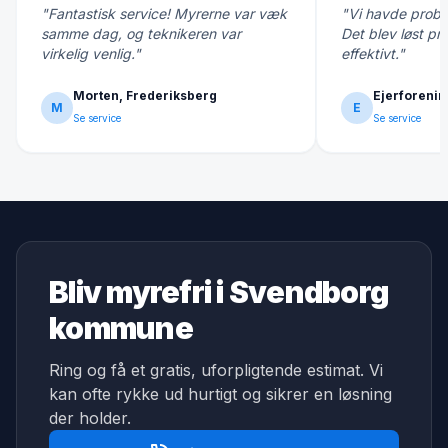
"Fantastisk service! Myrerne var væk
"Vi havde probl
samme dag, og teknikeren var
Det blev løst pr
virkelig venlig."
effektivt."
Morten, Frederiksberg
Ejerforenin
M
E
Se service
Se service
Bliv myrefri i Svendborg
kommune
Ring og få et gratis, uforpligtende estimat. Vi
kan ofte rykke ud hurtigt og sikrer en løsning
der holder.