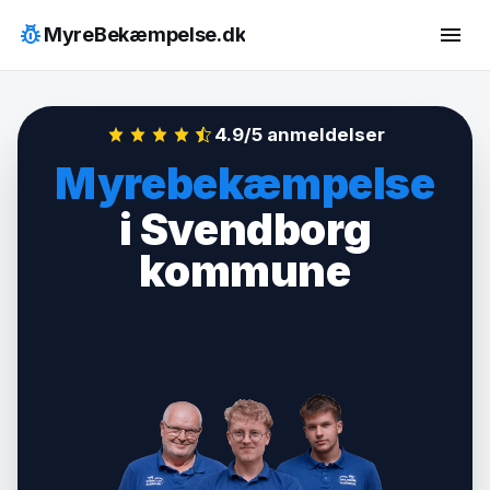
Hop
pest_control
menu
MyreBekæmpelse.dk
til
indhold
4.9/5 anmeldelser
Myrebekæmpelse
i Svendborg
kommune