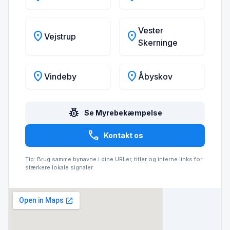
Vester
location_on
location_on
Vejstrup
Skerninge
location_on
location_on
Vindeby
Åbyskov
pest_control
Se Myrebekæmpelse
call
Kontakt os
Tip: Brug samme bynavne i dine URLer, titler og interne links for
stærkere lokale signaler.