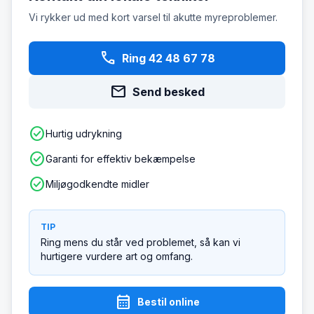
Vi rykker ud med kort varsel til akutte myreproblemer.
phone
Ring 42 48 67 78
mail
Send besked
check_circle
Hurtig udrykning
check_circle
Garanti for effektiv bekæmpelse
check_circle
Miljøgodkendte midler
TIP
Ring mens du står ved problemet, så kan vi
hurtigere vurdere art og omfang.
calendar_month
Bestil online