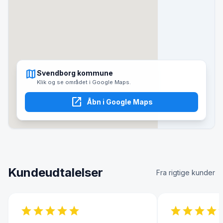
map
Svendborg kommune
Klik og se området i Google Maps.
open_in_new
Åbn i Google Maps
Kundeudtalelser
Fra rigtige kunder
star
star
star
star
star
star
star
star
star
s