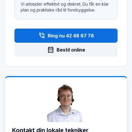
Vi arbejder effektivt og diskret. Du får en klar
plan og praktiske råd til forebyggelse.
phone_in_talk
Ring nu 42 48 67 78
calendar_month
Bestil online
Kontakt din lokale tekniker