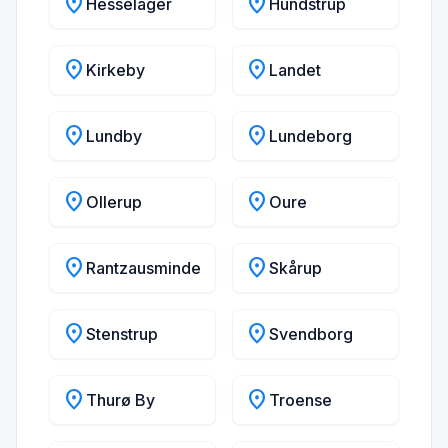
location_on
location_on
Hesselager
Hundstrup
location_on
location_on
Kirkeby
Landet
location_on
location_on
Lundby
Lundeborg
location_on
location_on
Ollerup
Oure
location_on
location_on
Rantzausminde
Skårup
location_on
location_on
Stenstrup
Svendborg
location_on
location_on
Thurø By
Troense