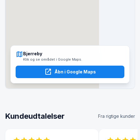
map
Bjerreby
Klik og se området i Google Maps.
open_in_new
Åbn i Google Maps
Kundeudtalelser
Fra rigtige kunder