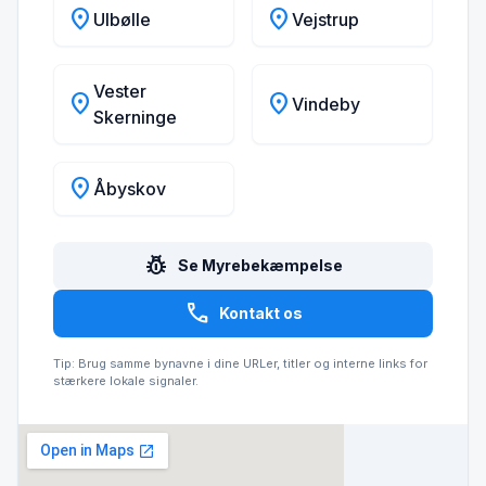
location_on
location_on
Ulbølle
Vejstrup
Vester
location_on
location_on
Vindeby
Skerninge
location_on
Åbyskov
pest_control
Se Myrebekæmpelse
call
Kontakt os
Tip: Brug samme bynavne i dine URLer, titler og interne links for
stærkere lokale signaler.