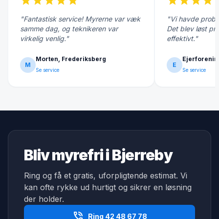
star
star
star
star
star
star
star
star
star
s
"Fantastisk service! Myrerne var væk
"Vi havde probl
samme dag, og teknikeren var
Det blev løst pr
virkelig venlig."
effektivt."
Morten, Frederiksberg
Ejerforenin
M
E
Se service
Se service
Bliv myrefri i Bjerreby
Ring og få et gratis, uforpligtende estimat. Vi
kan ofte rykke ud hurtigt og sikrer en løsning
der holder.
phone_in_talk
Ring 42 48 67 78