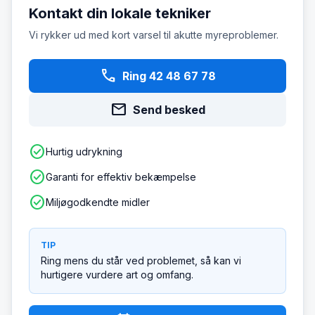
Kontakt din lokale tekniker
Vi rykker ud med kort varsel til akutte myreproblemer.
phone
Ring 42 48 67 78
mail
Send besked
check_circle
Hurtig udrykning
check_circle
Garanti for effektiv bekæmpelse
check_circle
Miljøgodkendte midler
TIP
Ring mens du står ved problemet, så kan vi
hurtigere vurdere art og omfang.