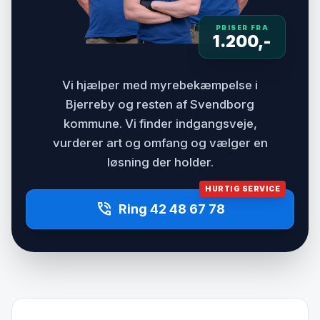
PRISER FRA
1.200,-
Vi hjælper med myrebekæmpelse i
Bjerreby og resten af Svendborg
kommune. Vi finder indgangsveje,
vurderer art og omfang og vælger en
løsning der holder.
HURTIG SERVICE
phone_in_talk
Ring 42 48 67 78