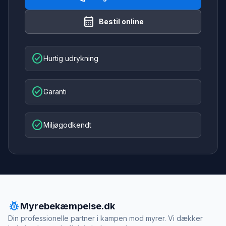
calendar_month
Bestil online
check_circle
Hurtig udrykning
check_circle
Garanti
check_circle
Miljøgodkendt
pest_control
Myrebekæmpelse.dk
Din professionelle partner i kampen mod myrer. Vi dækker