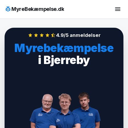
Hop
pest_control
menu
MyreBekæmpelse.dk
til
indhold
4.9/5 anmeldelser
Myrebekæmpelse
i Bjerreby