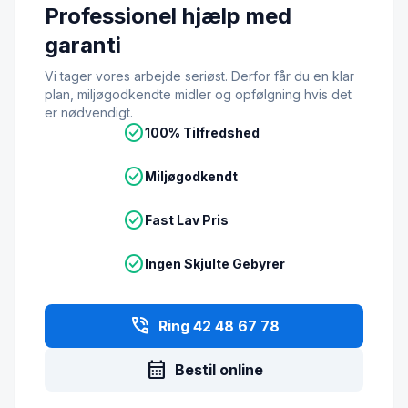
Professionel hjælp med
garanti
Vi tager vores arbejde seriøst. Derfor får du en klar
plan, miljøgodkendte midler og opfølgning hvis det
er nødvendigt.
check_circle
100% Tilfredshed
check_circle
Miljøgodkendt
check_circle
Fast Lav Pris
check_circle
Ingen Skjulte Gebyrer
phone_in_talk
Ring 42 48 67 78
calendar_month
Bestil online