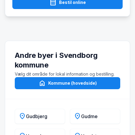
calendar_month
Bestil online
Andre byer i Svendborg
kommune
Vælg dit område for lokal information og bestilling.
home
Kommune (hovedside)
location_on
location_on
Gudbjerg
Gudme