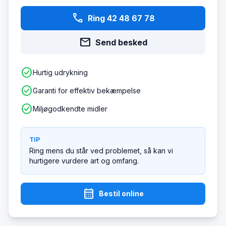
phone
Ring 42 48 67 78
mail
Send besked
check_circle
Hurtig udrykning
check_circle
Garanti for effektiv bekæmpelse
check_circle
Miljøgodkendte midler
TIP
Ring mens du står ved problemet, så kan vi
hurtigere vurdere art og omfang.
calendar_month
Bestil online