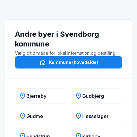
Andre byer i Svendborg
kommune
Vælg dit område for lokal information og bestilling.
home
Kommune (hovedside)
location_on
location_on
Bjerreby
Gudbjerg
location_on
location_on
Gudme
Hesselager
location_on
location_on
Hundstrup
Kirkeby