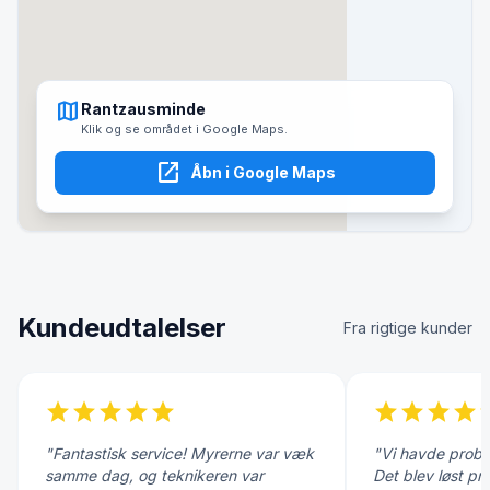
map
Rantzausminde
Klik og se området i Google Maps.
open_in_new
Åbn i Google Maps
Kundeudtalelser
Fra rigtige kunder
star
star
star
star
star
star
star
star
star
s
"Fantastisk service! Myrerne var væk
"Vi havde probl
samme dag, og teknikeren var
Det blev løst pr