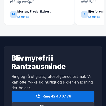
virkelig venlig."
effektivt."
Morten, Frederiksberg
Ejerforenin
M
E
Se service
Se service
Bliv myrefri i
Rantzausminde
Ring og få et gratis, uforpligtende estimat. Vi
kan ofte rykke ud hurtigt og sikrer en løsning
der holder.
phone_in_talk
Ring 42 48 67 78