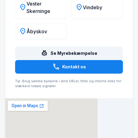
Vester
location_on
location_on
Vindeby
Skerninge
location_on
Åbyskov
pest_control
Se Myrebekæmpelse
call
Kontakt os
Tip: Brug samme bynavne i dine URLer, titler og interne links for
stærkere lokale signaler.