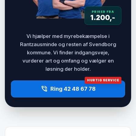
PRISER FRA
1.200,-
Vi hjælper med myrebekæmpelse i
Rantzausminde og resten af Svendborg
kommune. Vi finder indgangsveje,
vurderer art og omfang og vælger en
løsning der holder.
HURTIG SERVICE
phone_in_talk
Ring 42 48 67 78