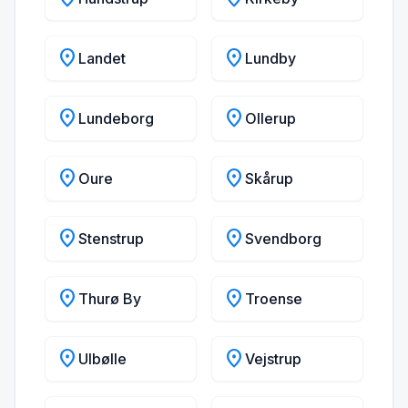
location_on
location_on
Landet
Lundby
location_on
location_on
Lundeborg
Ollerup
location_on
location_on
Oure
Skårup
location_on
location_on
Stenstrup
Svendborg
location_on
location_on
Thurø By
Troense
location_on
location_on
Ulbølle
Vejstrup