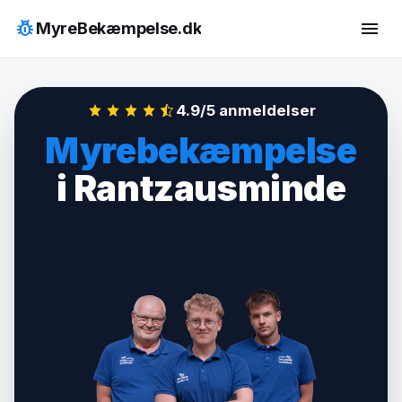
Hop
pest_control
menu
MyreBekæmpelse.dk
til
indhold
4.9/5 anmeldelser
Myrebekæmpelse
i Rantzausminde