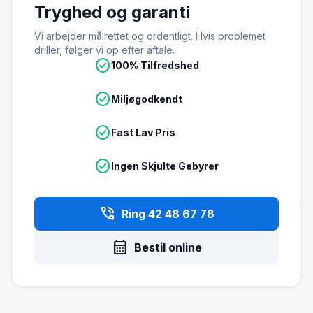
Tryghed og garanti
Vi arbejder målrettet og ordentligt. Hvis problemet
driller, følger vi op efter aftale.
check_circle
100% Tilfredshed
check_circle
Miljøgodkendt
check_circle
Fast Lav Pris
check_circle
Ingen Skjulte Gebyrer
phone_in_talk
Ring 42 48 67 78
calendar_month
Bestil online