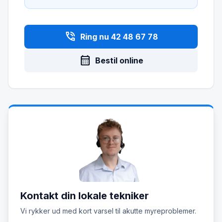
phone_in_talk
Ring nu 42 48 67 78
calendar_month
Bestil online
Kontakt din lokale tekniker
Vi rykker ud med kort varsel til akutte myreproblemer.