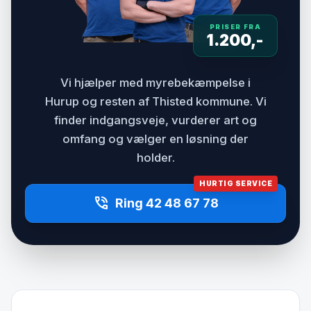
PRISER FRA
1.200,-
Vi hjælper med myrebekæmpelse i
Hurup og resten af Thisted kommune. Vi
finder indgangsveje, vurderer art og
omfang og vælger en løsning der
holder.
HURTIG SERVICE
phone_in_talk
Ring 42 48 67 78