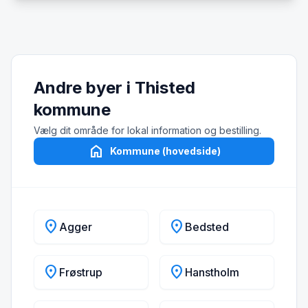
Andre byer i Thisted
kommune
Vælg dit område for lokal information og bestilling.
home
Kommune (hovedside)
location_on
location_on
Agger
Bedsted
location_on
location_on
Frøstrup
Hanstholm