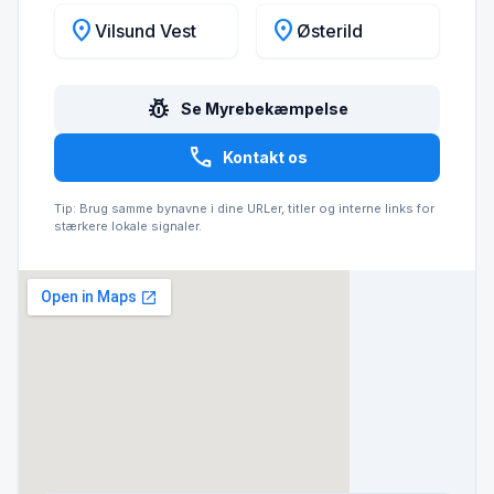
location_on
location_on
Vilsund Vest
Østerild
pest_control
Se Myrebekæmpelse
call
Kontakt os
Tip: Brug samme bynavne i dine URLer, titler og interne links for
stærkere lokale signaler.