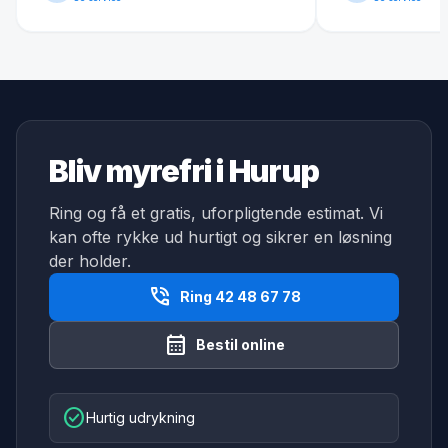
Bliv myrefri i Hurup
Ring og få et gratis, uforpligtende estimat. Vi
kan ofte rykke ud hurtigt og sikrer en løsning
der holder.
phone_in_talk
Ring 42 48 67 78
calendar_month
Bestil online
check_circle
Hurtig udrykning