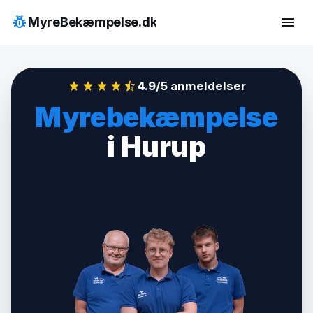
Hop
pest_control
menu
MyreBekæmpelse.dk
til
indhold
4.9/5 anmeldelser
Myrebekæmpelse
i Hurup