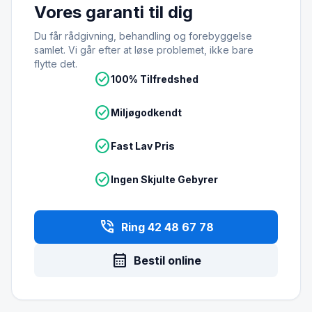
Vores garanti til dig
Du får rådgivning, behandling og forebyggelse
samlet. Vi går efter at løse problemet, ikke bare
flytte det.
check_circle
100% Tilfredshed
check_circle
Miljøgodkendt
check_circle
Fast Lav Pris
check_circle
Ingen Skjulte Gebyrer
phone_in_talk
Ring 42 48 67 78
calendar_month
Bestil online