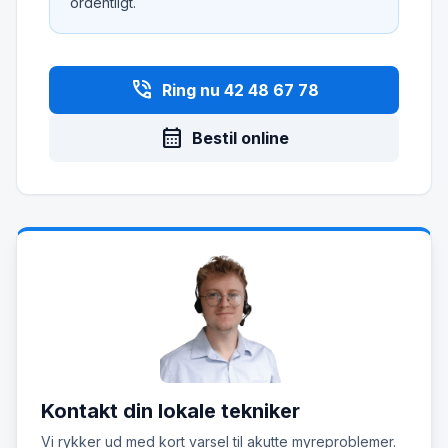
ordentligt.
phone_in_talk
Ring nu 42 48 67 78
calendar_month
Bestil online
Kontakt din lokale tekniker
Vi rykker ud med kort varsel til akutte myreproblemer.