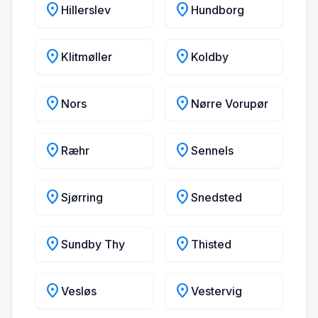
location_on
location_on
Hillerslev
Hundborg
location_on
location_on
Klitmøller
Koldby
location_on
location_on
Nors
Nørre Vorupør
location_on
location_on
Ræhr
Sennels
location_on
location_on
Sjørring
Snedsted
location_on
location_on
Sundby Thy
Thisted
location_on
location_on
Vesløs
Vestervig