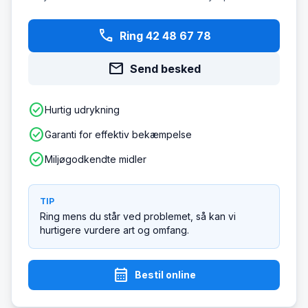
phone
Ring 42 48 67 78
mail
Send besked
check_circle
Hurtig udrykning
check_circle
Garanti for effektiv bekæmpelse
check_circle
Miljøgodkendte midler
TIP
Ring mens du står ved problemet, så kan vi
hurtigere vurdere art og omfang.
calendar_month
Bestil online