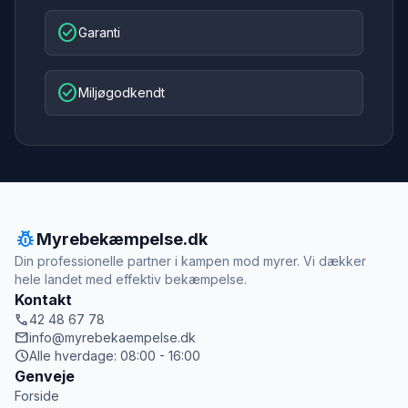
check_circle
Garanti
check_circle
Miljøgodkendt
pest_control
Myrebekæmpelse.dk
Din professionelle partner i kampen mod myrer. Vi dækker
hele landet med effektiv bekæmpelse.
Kontakt
call
42 48 67 78
mail
info@myrebekaempelse.dk
schedule
Alle hverdage: 08:00 - 16:00
Genveje
Forside