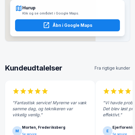
map
Hurup
Klik og se området i Google Maps.
open_in_new
Åbn i Google Maps
Kundeudtalelser
Fra rigtige kunder
star
star
star
star
star
star
star
star
star
s
"Fantastisk service! Myrerne var væk
"Vi havde probl
samme dag, og teknikeren var
Det blev løst pr
virkelig venlig."
effektivt."
Morten, Frederiksberg
Ejerforenin
M
E
Se service
Se service