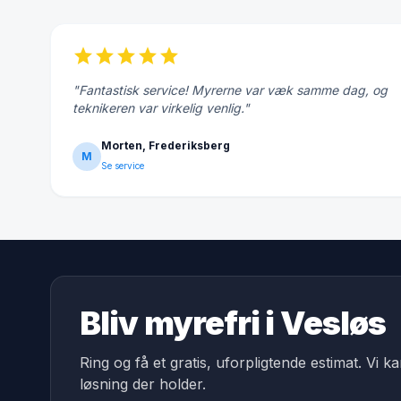
star
star
star
star
star
"Fantastisk service! Myrerne var væk samme dag, og
teknikeren var virkelig venlig."
Morten, Frederiksberg
M
Se service
Bliv myrefri i Vesløs
Ring og få et gratis, uforpligtende estimat. Vi k
løsning der holder.