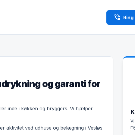
phone_in_talk
Ring
udrykning og garanti for
eller inde i køkken og bryggers. Vi hjælper
K
Vi
my
r aktivitet ved udhuse og belægning i Vesløs