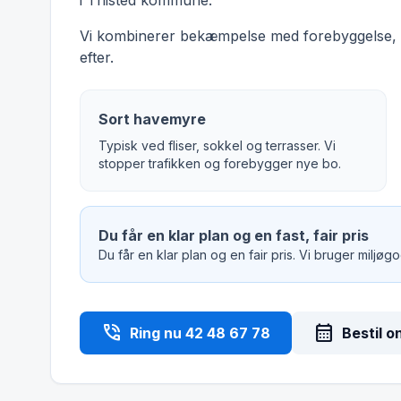
i Thisted kommune.
Vi kombinerer bekæmpelse med forebyggelse, s
efter.
Sort havemyre
Typisk ved fliser, sokkel og terrasser. Vi
stopper trafikken og forebygger nye bo.
Du får en klar plan og en fast, fair pris
Du får en klar plan og en fair pris. Vi bruger miljø
phone_in_talk
calendar_month
Ring nu 42 48 67 78
Bestil o