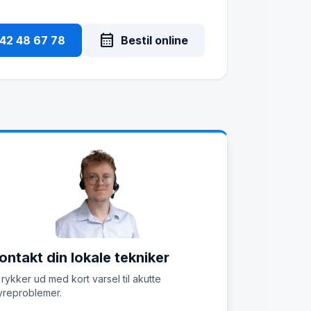
calendar_month
 42 48 67 78
Bestil online
ontakt din lokale tekniker
 rykker ud med kort varsel til akutte
reproblemer.