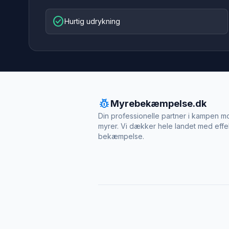
check_circle
Hurtig udrykning
pest_control
Myrebekæmpelse.dk
Din professionelle partner i kampen m
myrer. Vi dækker hele landet med effe
bekæmpelse.