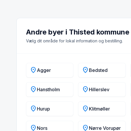
Andre byer i Thisted kommune
Vælg dit område for lokal information og bestilling.
location_on
location_on
Agger
Bedsted
location_on
location_on
Hanstholm
Hillerslev
location_on
location_on
Hurup
Klitmøller
location_on
location_on
Nors
Nørre Vorupør