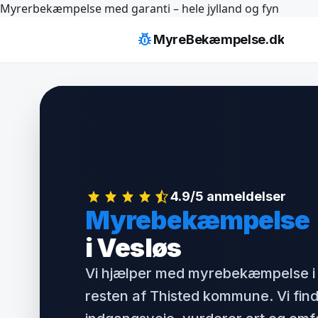
Hop
Myrerbekæmpelse med garanti – hele jylland og fyn
til
pest_control
MyreBekæmpelse.dk
indhold
4.9/5 anmeldelser
Myrebekæmpelse
i Vesløs
Vi hjælper med myrebekæmpelse i 
resten af Thisted kommune. Vi fin