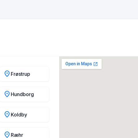
location_on
Frøstrup
location_on
Hundborg
location_on
Koldby
location_on
Ræhr