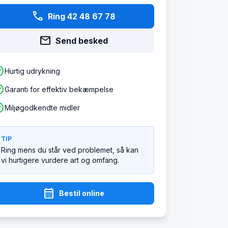
phone
Ring 42 48 67 78
mail
Send besked
ircle
Hurtig udrykning
ircle
Garanti for effektiv bekæmpelse
ircle
Miljøgodkendte midler
TIP
Ring mens du står ved problemet, så kan
vi hurtigere vurdere art og omfang.
calendar_month
Bestil online