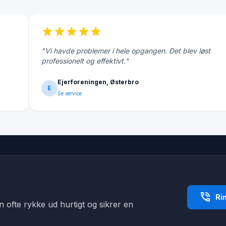
star
star
star
star
star
"Vi havde problemer i hele opgangen. Det blev løst
professionelt og effektivt."
Ejerforeningen, Østerbro
E
Se service
phone_in_talk
Ri
an ofte rykke ud hurtigt og sikrer en