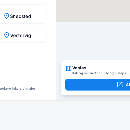
location_on
Snedsted
location_on
Vestervig
map
Vesløs
Klik og se området i Google Maps.
open_in_new
Å
tærkere lokale signaler.