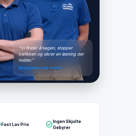
"Vi finder årsagen, stopper
trafikken og sikrer en løsning der
holder."
Miljøgodkendte midler
Ingen Skjulte
le
check_circle
Fast Lav Pris
Gebyrer