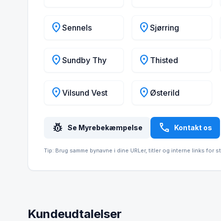
location_on
location_on
Sennels
Sjørring
location_on
location_on
Sundby Thy
Thisted
location_on
location_on
Vilsund Vest
Østerild
pest_control
call
Se Myrebekæmpelse
Kontakt os
Tip: Brug samme bynavne i dine URLer, titler og interne links for s
Kundeudtalelser