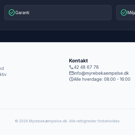
check_circle
check_circle
Garanti
Mil
Kontakt
call
42 48 67 78
od
mail
info@myrebekaempelse.dk
ktiv
schedule
Alle hverdage: 08:00 - 16:00
© 2026 Myrebekæmpelse.dk. Alle rettigheder forbeholdes.