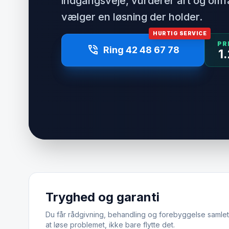
indgangsveje, vurderer art og om
vælger en løsning der holder.
HURTIG SERVICE
PR
phone_in_talk
Ring 42 48 67 78
1
Tryghed og garanti
Du får rådgivning, behandling og forebyggelse samlet.
at løse problemet, ikke bare flytte det.