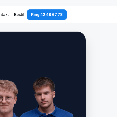
ntakt
Bestil
Ring 42 48 67 78