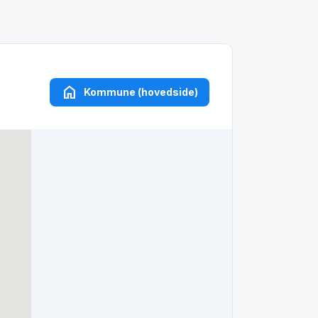
home
Kommune (hovedside)