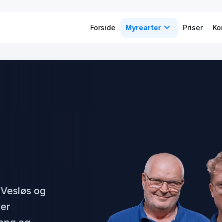
expand_more
Forside
Myrearter
Priser
Ko
Vesløs og
der