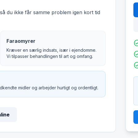
å du ikke får samme problem igen kort tid
Faraomyrer
check_c
Kræver en særlig indsats, især i ejendomme.
check_c
Vi tilpasser behandlingen til art og omfang.
check_c
godkendte midler og arbejder hurtigt og ordentligt.
nline