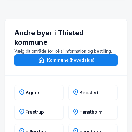
Andre byer i Thisted
kommune
Vælg dit område for lokal information og bestilling.
home
Kommune (hovedside)
location_on
location_on
Agger
Bedsted
location_on
location_on
Frøstrup
Hanstholm
location_on
location_on
Hillerslev
Hundborg