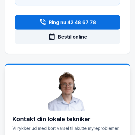
phone_in_talk
Ring nu 42 48 67 78
calendar_month
Bestil online
Kontakt din lokale tekniker
Vi rykker ud med kort varsel til akutte myreproblemer.