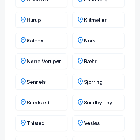
location_on
location_on
Hurup
Klitmøller
location_on
location_on
Koldby
Nors
location_on
location_on
Nørre Vorupør
Ræhr
location_on
location_on
Sennels
Sjørring
location_on
location_on
Snedsted
Sundby Thy
location_on
location_on
Thisted
Vesløs