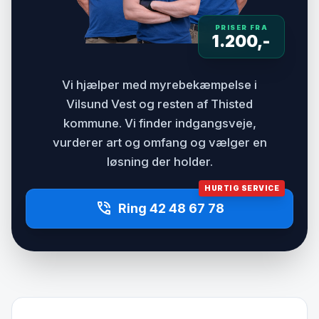
PRISER FRA
1.200,-
Vi hjælper med myrebekæmpelse i
Vilsund Vest og resten af Thisted
kommune. Vi finder indgangsveje,
vurderer art og omfang og vælger en
løsning der holder.
HURTIG SERVICE
phone_in_talk
Ring 42 48 67 78