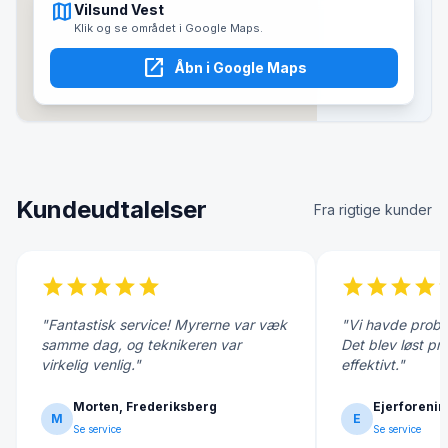
map
Vilsund Vest
Klik og se området i Google Maps.
open_in_new
Åbn i Google Maps
Kundeudtalelser
Fra rigtige kunder
star
star
star
star
star
star
star
star
star
s
"Fantastisk service! Myrerne var væk
"Vi havde probl
samme dag, og teknikeren var
Det blev løst pr
virkelig venlig."
effektivt."
Morten, Frederiksberg
Ejerforenin
M
E
Se service
Se service