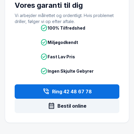
Vores garanti til dig
Vi arbejder målrettet og ordentligt. Hvis problemet
driller, følger vi op efter aftale.
check_circle
100% Tilfredshed
check_circle
Miljøgodkendt
check_circle
Fast Lav Pris
check_circle
Ingen Skjulte Gebyrer
phone_in_talk
Ring 42 48 67 78
calendar_month
Bestil online