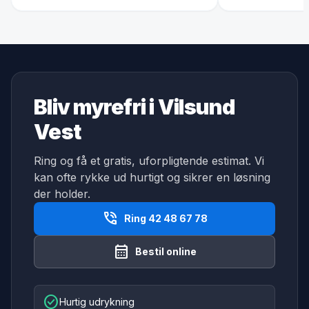
Bliv myrefri i Vilsund
Vest
Ring og få et gratis, uforpligtende estimat. Vi
kan ofte rykke ud hurtigt og sikrer en løsning
der holder.
phone_in_talk
Ring 42 48 67 78
calendar_month
Bestil online
check_circle
Hurtig udrykning