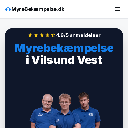
Hop
pest_control
menu
MyreBekæmpelse.dk
til
indhold
4.9/5 anmeldelser
Myrebekæmpelse
i Vilsund Vest