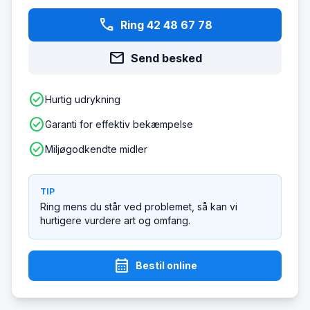
phone
Ring 42 48 67 78
mail
Send besked
check_circle
Hurtig udrykning
check_circle
Garanti for effektiv bekæmpelse
check_circle
Miljøgodkendte midler
TIP
Ring mens du står ved problemet, så kan vi
hurtigere vurdere art og omfang.
calendar_month
Bestil online