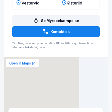
location_on
location_on
Vestervig
Østerild
pest_control
Se Myrebekæmpelse
call
Kontakt os
Tip: Brug samme bynavne i dine URLer, titler og interne links for
stærkere lokale signaler.